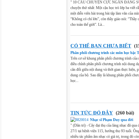
" 10 CÂU CHUYỆN CỰC NGẮN ĐÁNG SU
chuyện thứ nhất: Một cậu học trò lớp ba viết 
một diễn viên hài trong bài tập làm văn của m
“Không có chí lớn”, còn thầy giáo nói: “Thầy
cho toàn thế giới”. Là...
CÓ THỂ BẠN CHƯA BIẾT
(1
Phân phối chương trình các môn học bậ
Trên cơ sở khung phân phối chương trình của 
điều chỉnh phân phối chương trình nội dung dạ
cân đối giữa nội dung và thời gian thực hiện, 
dung của bộ. Sau đây là khung phân phối chươn
học...
TIN TỨC ĐÓ ĐÂY
(260 bài)
Nhạc sĩ Phạm Duy qua đời
" (Dân trí) - Cây đại thụ của làng nhạc đã qua 
27/1 tại bệnh viện 115, hưởng thọ 93 tuổi. Ông 
nhiều tác phẩm âm nhạc có giá trị, trong đó c