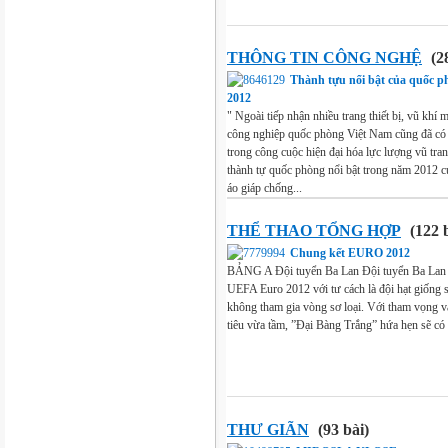
THÔNG TIN CÔNG NGHỆ
(28
Thành tựu nổi bật của quốc 
2012
" Ngoài tiếp nhận nhiều trang thiết bị, vũ khí
công nghiệp quốc phòng Việt Nam cũng đã c
trong công cuộc hiện đại hóa lực lượng vũ tra
thành tự quốc phòng nổi bật trong năm 2012 c
áo giáp chống...
THỂ THAO TỔNG HỢP
(122 b
Chung kết EURO 2012
BẢNG A Đội tuyển Ba Lan Đội tuyển Ba Lan 
UEFA Euro 2012 với tư cách là đội hạt giống 
không tham gia vòng sơ loại. Với tham vọng 
tiêu vừa tầm, ”Đại Bàng Trắng” hứa hẹn sẽ có
THƯ GIÃN
(93 bài)