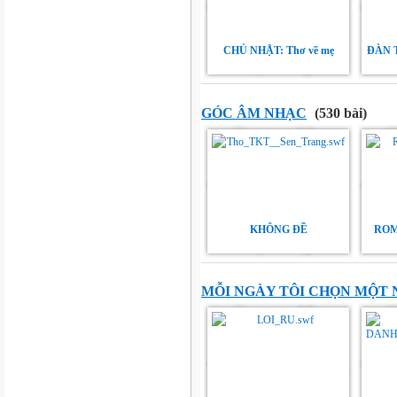
CHỦ NHẬT: Thơ về mẹ
ĐÀN 
GÓC ÂM NHẠC
(530 bài)
KHÔNG ĐỀ
ROM
MỖI NGÀY TÔI CHỌN MỘT 