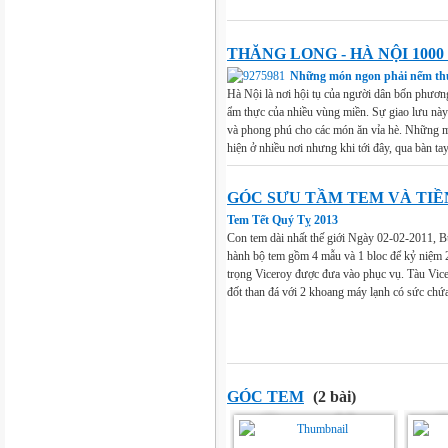
THĂNG LONG - HÀ NỘI 100
Những món ngon phải nếm thử
Hà Nội là nơi hội tụ của người dân bốn phươn
ẩm thực của nhiều vùng miền. Sự giao lưu này
và phong phú cho các món ăn vỉa hè. Những m
hiện ở nhiều nơi nhưng khi tới đây, qua bàn tay 
GÓC SƯU TẦM TEM VÀ TIỀ
Tem Tết Quý Tỵ 2013
Con tem dài nhất thế giới Ngày 02-02-2011, B
hành bộ tem gồm 4 mẫu và 1 bloc để kỷ niệm 
trọng Viceroy được đưa vào phục vụ. Tàu Vic
đốt than đá với 2 khoang máy lạnh có sức chứa
GÓC TEM
(2 bài)