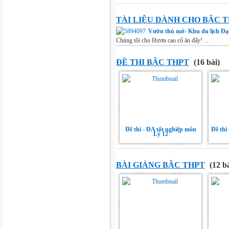
TÀI LIỆU DÀNH CHO BẬC 
Vườn thú mở- Khu du lịch Đ
Chúng tôi cho Hươu cao cổ ăn đấy! ...
ĐỀ THI BẬC THPT
(16 bài)
Đề thi - ĐA tốt nghiệp môn
Đề thi
Lý 12
BÀI GIẢNG BẬC THPT
(12 bà