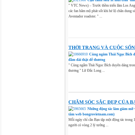
" VTC News) – Trước thềm triển lãm Los Ang
các fan hâm mộ phát sốt khi hé lộ chân dung s
Aventador roadster. " ...
THỜI TRANG VÀ CUỘC SỐ
Cùng ngắm Thái Ngọc Bích d
đầm dài thật dễ thương
" Cùng ngắm Thái Ngọc Bích duyên dáng trong
thương " Lữ Đắc Long ...
CHĂM SÓC SẮC ĐẸP CỦA B
Những động tác làm giảm mỡ 
tầm web bongrovietnam.com)
Mỗi ngày chỉ cần Bạn tập một động tác trong 
người có vòng 2 lý tưởng ...