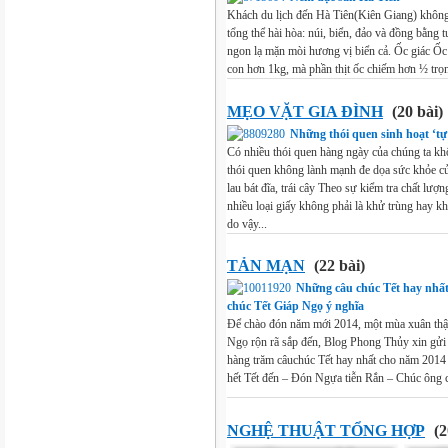
Khách du lịch đến Hà Tiên(Kiên Giang) không 
tổng thể hài hòa: núi, biển, đảo và đồng bằng 
ngon lạ mặn mòi hương vị biển cả. Ốc giác Ốc g
con hơn 1kg, mà phần thịt ốc chiếm hơn ½ trọn
MẸO VẶT GIA ĐÌNH
(20 bài)
Những thói quen sinh hoạt ‘tự
Có nhiều thói quen hàng ngày của chúng ta kh
thói quen không lành mạnh đe dọa sức khỏe củ
lau bát đĩa, trái cây Theo sự kiểm tra chất lượ
nhiều loại giấy không phải là khử trùng hay k
do vậy...
TẢN MẠN
(22 bài)
Những câu chúc Tết hay nhất
chúc Tết Giáp Ngọ ý nghĩa
Để chào đón năm mới 2014, một mùa xuân thật
Ngọ rộn rã sắp đến, Blog Phong Thủy xin gử
hàng trăm câuchúc Tết hay nhất cho năm 201
hết Tết đến – Đón Ngựa tiễn Rắn – Chúc ông c
NGHỆ THUẬT TỔNG HỢP
(2