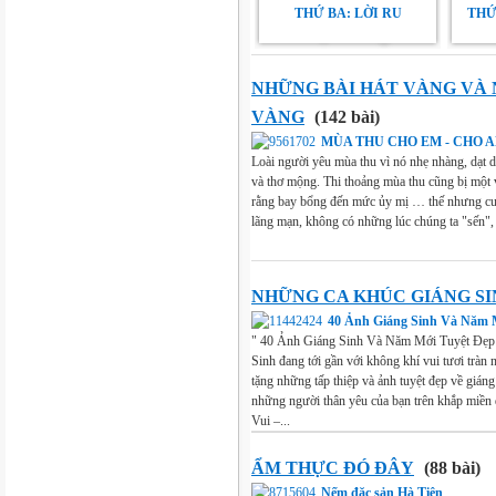
THỨ BA: LỜI RU
THỨ 
NHỮNG BÀI HÁT VÀNG VÀ
VÀNG
(142 bài)
MÙA THU CHO EM - CHO 
Loài người yêu mùa thu vì nó nhẹ nhàng, dạt 
và thơ mộng. Thi thoảng mùa thu cũng bị một 
rằng bay bổng đến mức ủy mị … thế nhưng c
lãng mạn, không có những lúc chúng ta "sến",
NHỮNG CA KHÚC GIÁNG SI
40 Ảnh Giáng Sinh Và Năm M
" 40 Ảnh Giáng Sinh Và Năm Mới Tuyệt Đẹp
Sinh đang tới gần với không khí vui tươi tràn
tặng những tấp thiệp và ảnh tuyệt đẹp về giáng
những người thân yêu của bạn trên khắp miền
Vui –...
ẨM THỰC ĐÓ ĐÂY
(88 bài)
Nếm đặc sản Hà Tiên