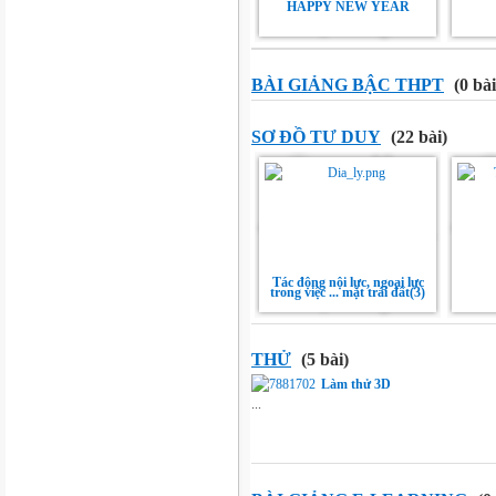
HAPPY NEW YEAR
BÀI GIẢNG BẬC THPT
(0 bài
SƠ ĐỒ TƯ DUY
(22 bài)
Tác động nội lực, ngoại lực
trong việc ... mặt trái đất(3)
THỬ
(5 bài)
Làm thử 3D
...