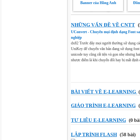
Banner của Hồng Anh
Đồng
NHỮNG VẤN ĐỀ VỀ CNTT
(
UConvert - Chuyển mọi định dạng Font
nghiệp
dx82 Trước đây mọi người thường sử dụng các
UniKey để chuyển văn bản đang sử dụng font 
unicode tuy cũng rất tiện và gọn nhẹ nhưng hai
nhược điểm là khi chuyển đổi hay bị mất định d
BÀI VIẾT VỀ E-LEARNING
(
GIÁO TRÌNH E-LEARNING
(
TƯ LIÊU E-LEARNING
(0 bà
LẬP TRÌNH FLASH
(58 bài)