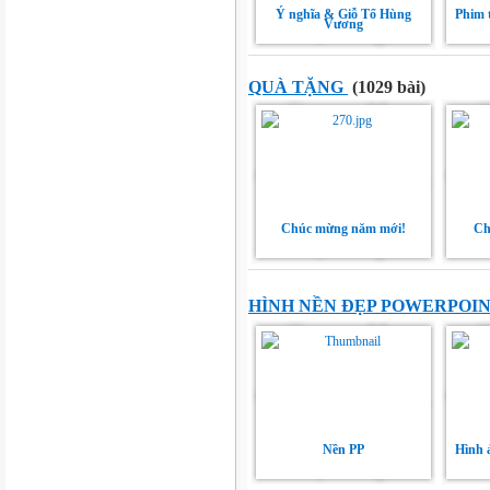
Ý nghĩa & Giỗ Tổ Hùng
Phim t
Vương
QUÀ TẶNG
(1029 bài)
Chúc mừng năm mới!
Ch
HÌNH NỀN ĐẸP POWERPOI
Nền PP
Hình ả