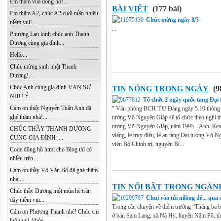
Em thăm vua đồng hồ!...
BÀI VIẾT
(177 bài)
Em thăm A2, chúc A2 cuối tuần nhiều
Chúc mừng ngày 8/3
niềm vui!...
...
Phương Lan kính chúc anh Thanh
Dương cùng gia đình...
Hello...
Chúc mừng sinh nhật Thanh
Dương!...
Chúc Anh cùng gia đình VẠN SỰ
TIN NÓNG TRONG NGÀY
(9
NHƯ Ý ...
Tổ chức 2 ngày quốc tang Đại
Cám ơn thấy Nguyễn Tuấn Anh đã
" Văn phòng BCH T.Ư Đảng ngày 5.10 thông b
ghé thăm nhà!...
tướng Võ Nguyên Giáp sẽ tổ chức theo nghi t
tướng Võ Nguyên Giáp, năm 1995 - Ảnh: Reut
CHÚC THẦY THANH DƯƠNG
viếng, lễ truy điệu, lễ an táng Đại tướng Võ
CÙNG GIA ĐÌNH :...
viên Bộ Chính trị, nguyên Bí...
Code đồng hồ html cho Blog thì có
nhiều trên...
Cám ơn thầy Võ Văn Bổ đã ghé thăm
nhà,...
TIN NỔI BẬT TRONG NGÀN
Chúc thầy Dương một mùa hè tràn
Chui vào túi nilông để... qua 
đầy niềm vui...
Trong câu chuyện về điểm trường “Tháng ba b
Cám ơn Phương Thanh nhé! Chúc em
ở bản Sam Lang, xã Nà Hỳ, huyện Nậm Pồ, tỉn
luôn vui, khỏe...