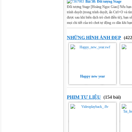
Bài 58: Đối tượng Stage
Đối tượng Stage [Hoàng Ngọc Giao] Nếu bạn m
trình duyệt (trong trình duyệt, ấn Ctrl+O và t
được sau khi biên dịch trò chơi điền từ), bạn 
mọi chi tiết của trò chơi tự động co dãn khi bạn
NHỮNG HÌNH ẢNH ĐẸP
(422
Happy new year
PHIM TƯ LIỆU
(154 bài)