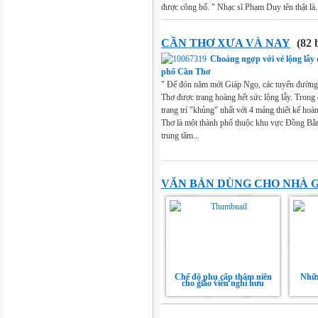
được công bố. " Nhạc sĩ Phạm Duy tên thật là.
CẦN THƠ XƯA VÀ NAY
(82 
Choáng ngợp với vẻ lộng lẫy
phố Cần Thơ
" Để đón năm mới Giáp Ngọ, các tuyến đường
Thơ được trang hoàng hết sức lộng lẫy. Trong
trang trí "khủng" nhất với 4 mảng thiết kế hoà
Thơ là một thành phố thuộc khu vực Đồng Bằ
trung tâm...
VĂN BẢN DÙNG CHO NHÀ 
Chế độ phụ cấp thâm niên
Nhữn
cho giáo viên nghỉ hưu