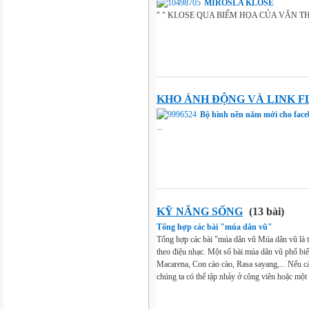
MIROSLA KLOSE
" " KLOSE QUA BIẾM HỌA CỦA VĂN THỌ
KHO ẢNH ĐỘNG VÀ LINK F
Bộ hình nền năm mới cho fac
...
KỸ NĂNG SỐNG
(13 bài)
Tổng hợp các bài "múa dân vũ"
Tổng hợp các bài "múa dân vũ Múa dân vũ là t
theo điệu nhạc. Một số bài múa dân vũ phổ bi
Macarena, Con cào cào, Rasa sayang,... Nếu c
chúng ta có thể tập nhảy ở công viên hoặc một 