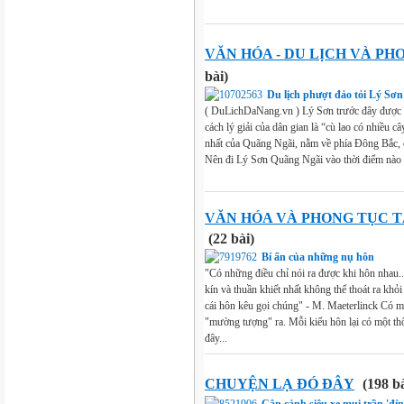
VĂN HÓA - DU LỊCH VÀ PH
bài)
Du lịch phượt đảo tỏi Lý Sơ
( DuLichDaNang.vn ) Lý Sơn trước đây được g
cách lý giải của dân gian là “cù lao có nhiều 
nhất của Quãng Ngãi, nằm về phía Đông Bắc, cá
Nên đi Lý Sơn Quãng Ngãi vào thời điểm nào 
VĂN HÓA VÀ PHONG TỤC T
(22 bài)
Bí ẩn của những nụ hôn
"Có những điều chỉ nói ra được khi hôn nhau..
kín và thuần khiết nhất không thể thoát ra khỏ
cái hôn kêu gọi chúng" - M. Maeterlinck Có m
"mường tượng" ra. Mỗi kiểu hôn lại có một th
đây...
CHUYỆN LẠ ĐÓ ĐÂY
(198 bà
Cận cảnh siêu xe mui trần 'đỉ