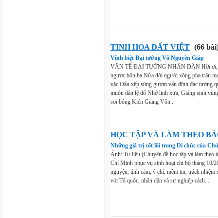
TINH HOA ĐẤT VIỆT
(66 bài
Vĩnh biệt Đại tướng Võ Nguyên Giáp
VĂN TẾ ĐẠI TƯỚNG NHÂN DÂN Hỡi ơi, Q
ngược bôn ba Nửa đời người xông pha trận mạ
vặc Dẫu xếp súng gươm vẫn đĩnh đạc tướng q
muôn dân lệ đổ Nhớ linh xưa, Giáng sinh vù
soi bóng Kiến Giang Vốn...
HỌC TẬP VÀ LÀM THEO BÁ
Những giá trị cốt lõi trong Di chúc của Ch
Ảnh: Tư liệu (Chuyên đề học tập và làm theo
Chí Minh phục vụ sinh hoạt chi bộ tháng 10/20
nguyện, tình cảm, ý chí, niềm tin, trách nhiệ
với Tổ quốc, nhân dân và sự nghiệp cách...