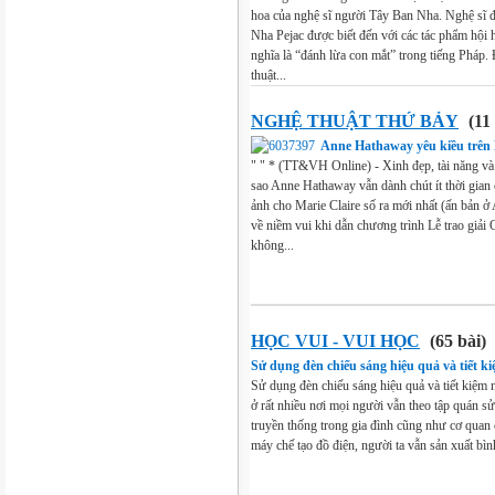
hoa của nghệ sĩ người Tây Ban Nha. Nghệ sĩ
Nha Pejac được biết đến với các tác phẩm hội 
nghĩa là “đánh lừa con mắt” trong tiếng Pháp.
thuật...
NGHỆ THUẬT THỨ BẢY
(11 
Anne Hathaway yêu kiều trên 
" " * (TT&VH Online) - Xinh đẹp, tài năng và
sao Anne Hathaway vẫn dành chút ít thời gian
ảnh cho Marie Claire số ra mới nhất (ấn bản
về niềm vui khi dẫn chương trình Lễ trao giả
không...
HỌC VUI - VUI HỌC
(65 bài)
Sử dụng đèn chiếu sáng hiệu quả và tiết k
Sử dụng đèn chiếu sáng hiệu quả và tiết kiệm 
ở rất nhiều nơi mọi người vẫn theo tập quán sử
truyền thống trong gia đình cũng như cơ quan
máy chế tạo đồ điện, người ta vẫn sản xuất bìn