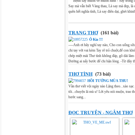
" " Bệnh say muôn vẻ muôn hình ! Say trong c
Say mà vẫn biết Vàng thau, Là say mà đẹp, là
quên hết nghĩa tình, Là say điên dại, ghét khinh
TRANG THƠ
(161 bài)
Ô Kìa !!!
----Anh ơi hãy nghỉ tay nào, Cho con uống sữ
chi tay với vai kèm Tay rê trỏ chuột,để con k
chép miệt mài Thư tình không đáp, gõ dài làm ch
Đường ai nấy bước để chi bận lòng. -Từ đây th
THƠ TÌNH
(73 bài)
HỒI TƯỞNG MÙA THU!
Vần thơ viết vội ngày nào Lặng theo...xào xạc 
tôi...chuyện lá mù u! Lời yêu nói muộn, trao t
bước sang...
ĐỌC TRUYỆN - NGÂM THƠ