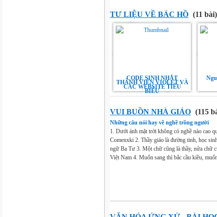
TƯ LIỆU VỀ BÁC HỒ
(11 bài)
CODE SINH NHẬT
Ngu
THÀNH VIÊN VIOLET VÀ
CÁC WEBSITE TIÊU
BIỂU
VUI BUỒN NHÀ GIÁO
(115 bà
Những câu nói hay về nghề trồng người
1. Dưới ánh mặt trời không có nghề nào cao q
Comenxki 2. Thầy giáo là đường tinh, học sin
ngữ Ba Tư 3. Một chữ cũng là thầy, nửa chữ c
Việt Nam 4. Muốn sang thì bắc cầu kiều, muốn
VĂN HÓA ỨNG XỬ - BÀI H