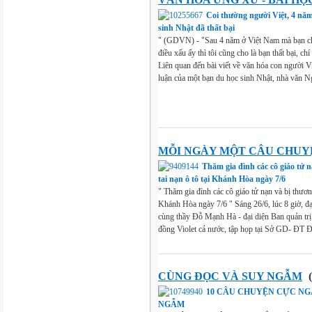
Coi thường người Việt, 4 nă
sinh Nhật đã thất bại
" (GDVN) - "Sau 4 năm ở Việt Nam mà bạn ch
điều xấu ấy thì tôi cũng cho là bạn thất bại, chí
Liên quan đến bài viết về văn hóa con người 
luận của một bạn du học sinh Nhật, nhà văn N
MỖI NGÀY MỘT CÂU CHUY
Thăm gia đình các cô giáo tử 
tai nạn ô tô tại Khánh Hòa ngày 7/6
" Thăm gia đình các cô giáo tử nạn và bị thương
Khánh Hòa ngày 7/6 " Sáng 26/6, lúc 8 giờ, đ
cùng thầy Đỗ Mạnh Hà - đại diện Ban quản trị 
đồng Violet cả nước, tập họp tại Sở GD- ĐT Đ
CÙNG ĐỌC VÀ SUY NGẪM
(
10 CÂU CHUYỆN CỰC NG
NGẪM