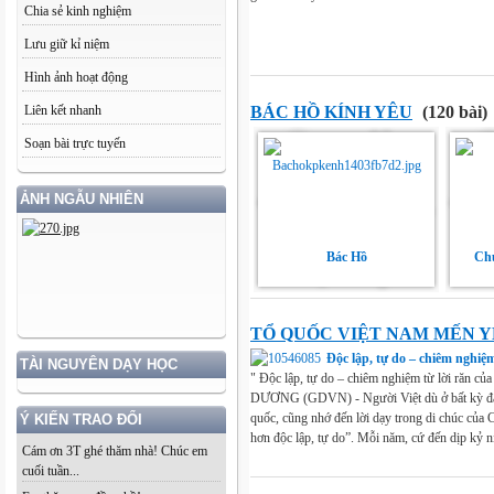
Chia sẻ kinh nghiệm
Lưu giữ kỉ niệm
Hình ảnh hoạt động
BÁC HỒ KÍNH YÊU
(120 bài)
Liên kết nhanh
Soạn bài trực tuyến
ẢNH NGẪU NHIÊN
Bác Hồ
Chủ
TỔ QUỐC VIỆT NAM MẾN 
Độc lập, tự do – chiêm nghiệ
TÀI NGUYÊN DẠY HỌC
" Độc lập, tự do – chiêm nghiệm từ lời răn 
DƯƠNG (GDVN) - Người Việt dù ở bất kỳ đ
quốc, cũng nhớ đến lời dạy trong di chúc của
Ý KIẾN TRAO ĐỔI
hơn độc lập, tự do”. Mỗi năm, cứ đến dịp kỷ ni
Cám ơn 3T ghé thăm nhà! Chúc em
cuối tuần...