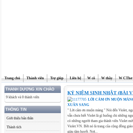
Trang chủ
Thành viên
Trợ giúp
Liên hệ
W cô
W thầy
W CThơ
THANH DƯƠNG XIN CHÀO
KỶ NIỆM SINH NHẬT (BÀI V
9 khách và 0 thành viên
LỜI CẢM ƠN MUỘN MÀNG
XUÂN SANG
THÔNG TIN
" Lời cảm ơn muộn màng " Nói đến Violet, nga
vẫn chưa biết Violet là gì huống chi những ng
Giới thiệu bản thân
có những người tham gia thành viên Violet mới
Violet.VN. Bởi nó là trang của cộng đồng giá
Thành tích
giàu tâm huyết. Nơi...