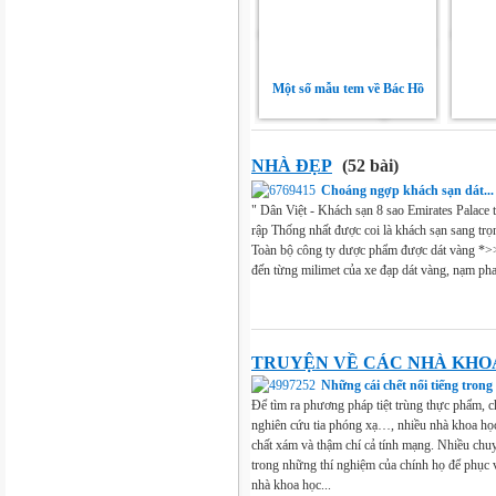
Một số mẫu tem về Bác Hồ
NHÀ ĐẸP
(52 bài)
Choáng ngợp khách sạn dát...
" Dân Việt - Khách sạn 8 sao Emirates Palace 
rập Thống nhất được coi là khách sạn sang trọn
Toàn bộ công ty dược phẩm được dát vàng *>
đến từng milimet của xe đạp dát vàng, nạm pha 
TRUYỆN VỀ CÁC NHÀ KHO
Những cái chết nổi tiếng trong
Để tìm ra phương pháp tiệt trùng thực phẩm, ch
nghiên cứu tia phóng xạ…, nhiều nhà khoa học
chất xám và thậm chí cả tính mạng. Nhiều chuyê
trong những thí nghiệm của chính họ để phục 
nhà khoa học...