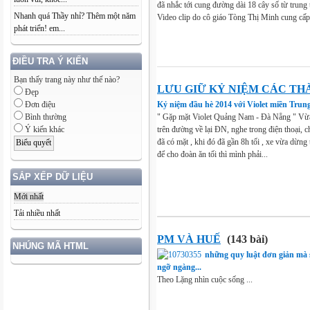
đã nhắc tới cung đường dài 18 cây số từ trung
Nhanh quá Thầy nhỉ? Thêm một năm
Video clip do cô giáo Tòng Thị Minh cung cấ
phát triển! em...
ĐIỀU TRA Ý KIẾN
Bạn thấy trang này như thế nào?
LƯU GIỮ KỶ NIỆM CÁC TH
Đẹp
Đơn điệu
Kỷ niệm đầu hè 2014 với Violet miền Trun
Bình thường
" Gặp mặt Violet Quảng Nam - Đà Nẵng " Vừa
Ý kiến khác
trên đường về lại ĐN, nghe trong điện thoại,
đã có mặt , khi đó đã gần 8h tối , xe vừa dừng 
để cho đoàn ăn tối thì mình phải...
SẮP XẾP DỮ LIỆU
Mới nhất
Tải nhiều nhất
PM VÀ HUẾ
(143 bài)
NHÚNG MÃ HTML
những quy luật đơn giản mà s
ngỡ ngàng...
Theo Lặng nhìn cuộc sống ...