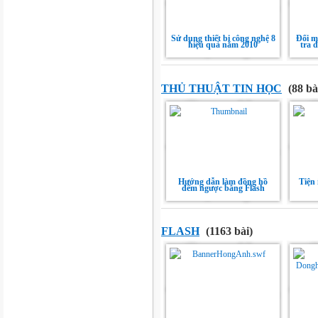
Sử dụng thiết bị công nghệ 8
Đổi m
hiệu quả năm 2010
tra đ
THỦ THUẬT TIN HỌC
(88 bà
Hướng dẫn làm đồng hồ
Tiện 
đếm ngược bằng Flash
FLASH
(1163 bài)