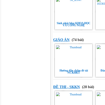
Sinh nhật blog KHOA HỌC
VÀ CÔNG NGHỆ
GIÁO ÁN
(74 bài)
Hướng dẫn chấm đè tài
Đán
NCKHKT
ĐỀ THI - SKKN
(28 bài)