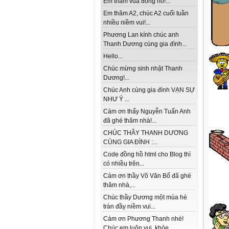
Em thăm vua đồng hồ!...
Em thăm A2, chúc A2 cuối tuần
nhiều niềm vui!...
Phương Lan kính chúc anh
Thanh Dương cùng gia đình...
Hello...
Chúc mừng sinh nhật Thanh
Dương!...
Chúc Anh cùng gia đình VẠN SỰ
NHƯ Ý ...
Cám ơn thấy Nguyễn Tuấn Anh
đã ghé thăm nhà!...
CHÚC THẦY THANH DƯƠNG
CÙNG GIA ĐÌNH :...
Code đồng hồ html cho Blog thì
có nhiều trên...
Cám ơn thầy Võ Văn Bổ đã ghé
thăm nhà,...
Chúc thầy Dương một mùa hè
tràn đầy niềm vui...
Cám ơn Phương Thanh nhé!
Chúc em luôn vui, khỏe...