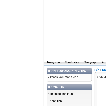
Website được thừa kế từ
Violet.vn
, người quản trị:
Đỗ Thanh Dư
Trang chủ
Thành viên
Trợ giúp
Liê
Gốc
>
Kh
THANH DƯƠNG XIN CHÀO
Ảnh đ
2 khách và 0 thành viên
THÔNG TIN
Giới thiệu bản thân
Thành tích