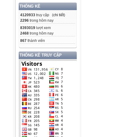
THỐNG KÊ
4120933
truy cập (
chi tiết
)
2296
trong hôm nay
8393019
lượt xem
2468
trong hôm nay
867
thành viên
THỐNG KÊ TRUY CẬP