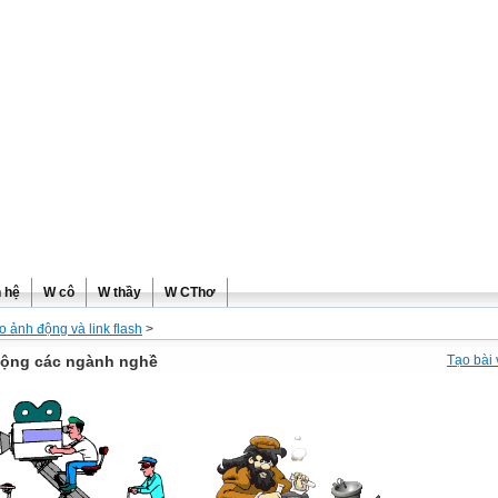
ơng
n hệ
W cô
W thầy
W CThơ
o ảnh động và link flash
>
ộng các ngành nghề
Tạo bài 