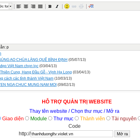
ớc font
dẫn
:
p
n
SÚNG AO CHÙA LÀNG QUÊ BÌNH ĐỊNH
(05/07/13)
đẹp Việt Nam chọn lọc
(03/04/13)
Thiên Cung, Hang Đầu Gỗ - Vịnh Hạ Long
(03/04/13)
g cách các tỉnh thành Việt Nam
(10/03/13)
EN NGA CHUC MUNG NAM MOI
(09/02/13)
HỖ TRỢ QUẢN TRỊ WEBSITE
Thay tên website / Chọn thư mục / Mở ra
Giao diện
Module
Thư mục
Thành viên
Tài nguyên
Code
http://