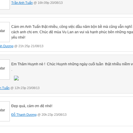
Trần Anh Tuấn
@ 16h:09p 20/08/13
Cám ơn Anh Tuấn thật nhiều, công việc đầu năm bộn bề mà cũng vẫn nghĩ
cách anh chị em. Chúc đệ mùa Vu Lan an vui và hạnh phúc bên những ngư
yêu nhé!
nh Dương
@ 21h:25p 21/08/13
Em Thăm Huynh nè ! Chúc Huynh những ngày cuối tuần thật nhiều niềm v
.
h Tuấn
@ 12h:23p 23/08/13
Đẹp quá, cám ơn đệ nhé!
Đỗ Thanh Dương
@ 20h:23p 23/08/13