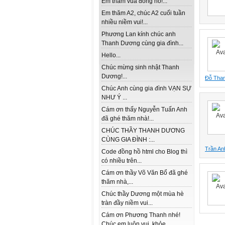
Em thăm vua đồng hồ!...
Em thăm A2, chúc A2 cuối tuần
nhiều niềm vui!...
Phương Lan kính chúc anh
Thanh Dương cùng gia đình...
Hello...
Chúc mừng sinh nhật Thanh
Dương!...
Đỗ Tha
Chúc Anh cùng gia đình VẠN SỰ
NHƯ Ý ...
Cám ơn thấy Nguyễn Tuấn Anh
đã ghé thăm nhà!...
CHÚC THẦY THANH DƯƠNG
CÙNG GIA ĐÌNH :...
Trần An
Code đồng hồ html cho Blog thì
có nhiều trên...
Cám ơn thầy Võ Văn Bổ đã ghé
thăm nhà,...
Chúc thầy Dương một mùa hè
tràn đầy niềm vui...
Cám ơn Phương Thanh nhé!
Chúc em luôn vui, khỏe...