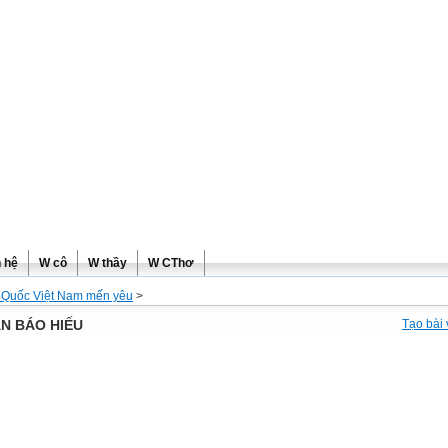
ơng
n hệ
W cô
W thầy
W CThơ
 Quốc Việt Nam mến yêu
>
AN BÁO HIẾU
Tạo bài 