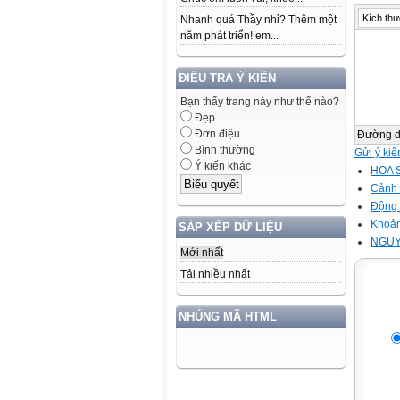
Kích thư
Nhanh quá Thầy nhỉ? Thêm một
năm phát triển! em...
ĐIỀU TRA Ý KIẾN
Bạn thấy trang này như thế nào?
Đẹp
Đơn điệu
Đường 
Bình thường
Gửi ý kiế
Ý kiến khác
HOA 
Cảnh 
Động 
Khoản
SẮP XẾP DỮ LIỆU
NGUY
Mới nhất
Tải nhiều nhất
NHÚNG MÃ HTML