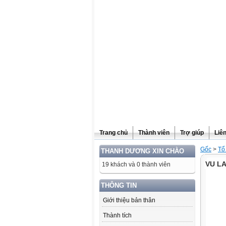
Website được thừa kế từ
Violet.vn
, người quản trị:
Đỗ Thanh Dư
Trang chủ
Thành viên
Trợ giúp
Liê
Gốc
>
Tổ
THANH DƯƠNG XIN CHÀO
VU L
19 khách và 0 thành viên
THÔNG TIN
Giới thiệu bản thân
Thành tích