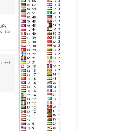
 đến
ời thân
ui nhé