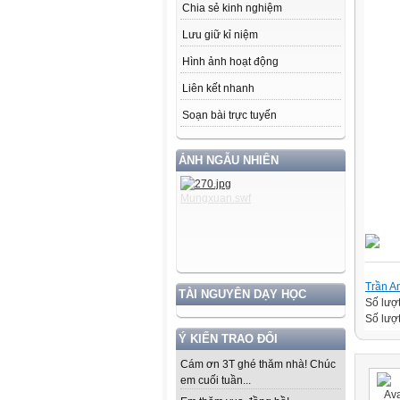
Chia sẻ kinh nghiệm
Lưu giữ kỉ niệm
Hình ảnh hoạt động
Liên kết nhanh
Soạn bài trực tuyến
ẢNH NGẪU NHIÊN
Trần A
TÀI NGUYÊN DẠY HỌC
Số lượ
Số lượt
Ý KIẾN TRAO ĐỔI
Cám ơn 3T ghé thăm nhà! Chúc
em cuối tuần...