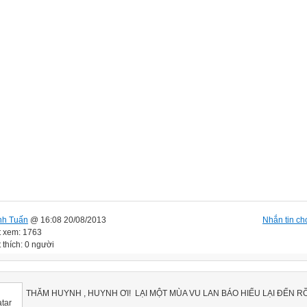
nh Tuấn
@ 16:08 20/08/2013
Nhắn tin cho
t xem: 1763
 thích: 0 người
THĂM HUYNH , HUYNH ƠI! LẠI MỘT MÙA VU LAN BÁO HIẾU LẠI ĐẾN RỒ