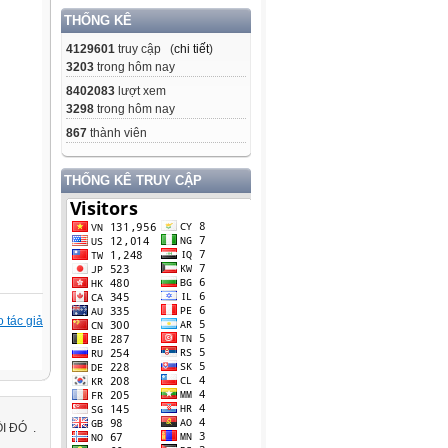
THỐNG KÊ
4129601
truy cập (
chi tiết
)
3203
trong hôm nay
8402083
lượt xem
3298
trong hôm nay
867
thành viên
THỐNG KÊ TRUY CẬP
 tác giả
I ĐÓ .