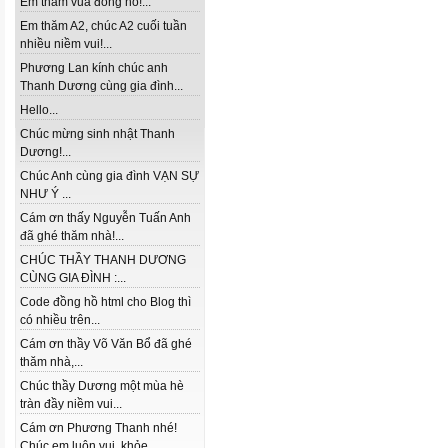
Em thăm vua đồng hồ!...
Em thăm A2, chúc A2 cuối tuần
nhiều niềm vui!...
Phương Lan kính chúc anh
Thanh Dương cùng gia đình...
Hello...
Chúc mừng sinh nhật Thanh
Dương!...
Chúc Anh cùng gia đình VẠN SỰ
NHƯ Ý ...
Cám ơn thấy Nguyễn Tuấn Anh
đã ghé thăm nhà!...
CHÚC THẦY THANH DƯƠNG
CÙNG GIA ĐÌNH :...
Code đồng hồ html cho Blog thì
có nhiều trên...
Cám ơn thầy Võ Văn Bổ đã ghé
thăm nhà,...
Chúc thầy Dương một mùa hè
tràn đầy niềm vui...
Cám ơn Phương Thanh nhé!
Chúc em luôn vui, khỏe...