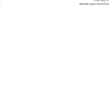
Chúc quý vị 
Website được thừa kế t