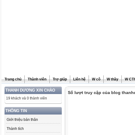
Trang chủ
Thành viên
Trợ giúp
Liên hệ
W cô
W thầy
W CT
THANH DƯƠNG XIN CHÀO
Số lượt truy cập của blog than
19 khách và 0 thành viên
THÔNG TIN
Giới thiệu bản thân
Thành tích