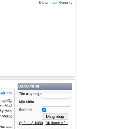
Đăng nhập / Đăng ký
ĐĂNG NHẬP
viết mới
Tên truy nhập
g nghiệp
Mật khẩu
, tôi sẽ
Ghi nhớ
ầy giáo,
từ những
Quên mật khẩu
ĐK thành viên
rên con