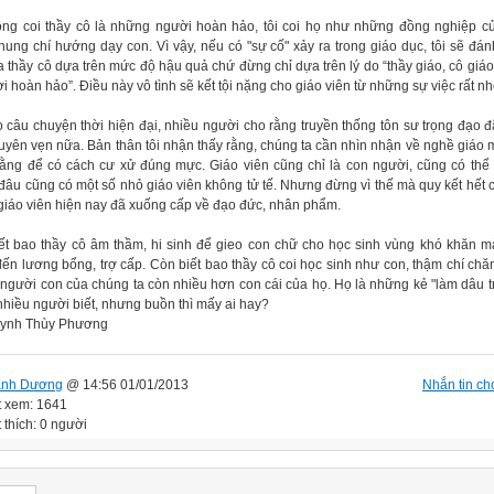
ông coi thầy cô là những người hoàn hảo, tôi coi họ như những đồng nghiệp c
hung chí hướng dạy con. Vì vậy, nếu có "sự cố" xảy ra trong giáo dục, tôi sẽ đánh
 thầy cô dựa trên mức độ hậu quả chứ đừng chỉ dựa trên lý do “thầy giáo, cô giáo 
i hoàn hảo”. Điều này vô tình sẽ kết tội nặng cho giáo viên từ những sự việc rất nh
o câu chuyện thời hiện đại, nhiều người cho rằng truyền thống tôn sư trọng đạo 
uyên vẹn nữa. Bản thân tôi nhận thấy rằng, chúng ta cần nhìn nhận về nghề giáo 
ằng để có cách cư xử đúng mực. Giáo viên cũng chỉ là con người, cũng có thể
 đâu cũng có một số nhỏ giáo viên không tử tế. Nhưng đừng vì thế mà quy kết hết 
giáo viên hiện nay đã xuống cấp về đạo đức, nhân phẩm.
ết bao thầy cô âm thầm, hi sinh để gieo con chữ cho học sinh vùng khó khăn 
ến lương bổng, trợ cấp. Còn biết bao thầy cô coi học sinh như con, thậm chí chă
người con của chúng ta còn nhiều hơn con cái của họ. Họ là những kẻ "làm dâu t
 nhiều người biết, nhưng buồn thì mấy ai hay?
uynh Thùy Phương
anh Dương
@ 14:56 01/01/2013
Nhắn tin cho
t xem: 1641
 thích: 0 người