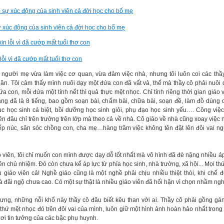
 xúc động của sinh viên cả đời học cho bố mẹ
lỗi vì đã cướp mất tuổi thơ con
 người mẹ vừa làm việc cơ quan, vừa đảm việc nhà, nhưng tôi luôn coi các thầy 
hân. Tôi cảm thấy mình nuôi dạy một đứa con đã vất vả, thế mà thầy cô phải nuôi
a con, mỗi đứa một tính nết thì quả thực mệt nhọc. Chỉ tính riêng thời gian giáo v
ảng đã là 8 tiếng, bao gồm soạn bài, chấm bài, chữa bài, soạn đề, làm đồ dùng 
ục học sinh cá biệt, bồi dưỡng học sinh giỏi, phụ đạo học sinh yếu…. Công việc
ên đâu chỉ trên trường trên lớp mà theo cả về nhà. Cô giáo về nhà cũng xoay việc 
ếp núc, săn sóc chồng con, cha mẹ…hàng trăm việc không tên đặt lên đôi vai n
o viên, tôi chỉ muốn con mình được dạy dỗ tốt nhất mà vô hình đã đè nặng nhiều áp
ên chủ nhiệm. Đó còn chưa kể áp lực từ phía học sinh, nhà trường, xã hội... Mọi th
u giáo viên cả! Nghề giáo cũng là một nghề phải chịu nhiều thiệt thòi, khi chế 
à đãi ngộ chưa cao. Có một sự thật là nhiều giáo viên đã hối hận vì chọn nhầm ngh
ưng, những nỗi khổ này thầy cô đâu biết kêu than với ai. Thầy cô phải gồng gán
thứ mệt nhọc đó trên đôi vai của mình, luôn giữ một hình ảnh hoàn hảo nhất trong
 nơi tin tưởng của các bậc phụ huynh.