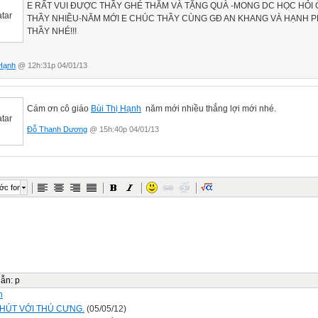
E RẤT VUI ĐƯỢC THẦY GHÉ THĂM VÀ TẶNG QUÀ -MONG DC HỌC HỎI 
THẦY NHIỀU-NĂM MỚI E CHÚC THẦY CÙNG GĐ AN KHANG VÀ HẠNH 
THẦY NHÉ!!!
 Hạnh
@ 12h:31p 04/01/13
Cám ơn cô giáo
Bùi Thị Hạnh
năm mới nhiều thắng lợi mới nhé.
Đỗ Thanh Dương
@ 15h:40p 04/01/13
ớc font
dẫn
:
p
n
CHÚT VỚI THÚ CƯNG.
(05/05/12)