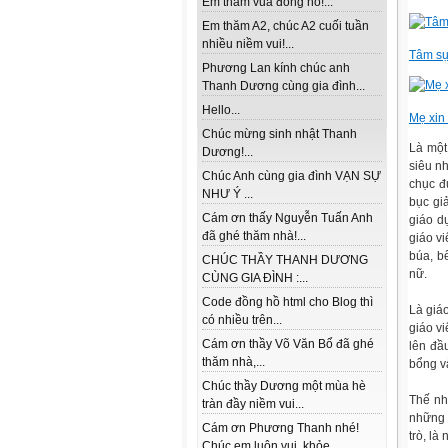
Em thăm vua đồng hồ!...
Em thăm A2, chúc A2 cuối tuần
nhiều niềm vui!...
Tâm sự
Phương Lan kính chúc anh
Thanh Dương cùng gia đình...
Hello...
Mẹ xin 
Chúc mừng sinh nhật Thanh
Là một
Dương!...
siêu n
Chúc Anh cùng gia đình VẠN SỰ
chục đứ
NHƯ Ý ...
bục gi
Cám ơn thấy Nguyễn Tuấn Anh
giáo d
đã ghé thăm nhà!...
giáo vi
búa, b
CHÚC THẦY THANH DƯƠNG
nữ.
CÙNG GIA ĐÌNH :...
Code đồng hồ html cho Blog thì
Là giá
có nhiều trên...
giáo vi
Cám ơn thầy Võ Văn Bổ đã ghé
lên đầ
thăm nhà,...
bổng v
Chúc thầy Dương một mùa hè
Thế nh
tràn đầy niềm vui...
những 
Cám ơn Phương Thanh nhé!
trò, là
Chúc em luôn vui, khỏe...