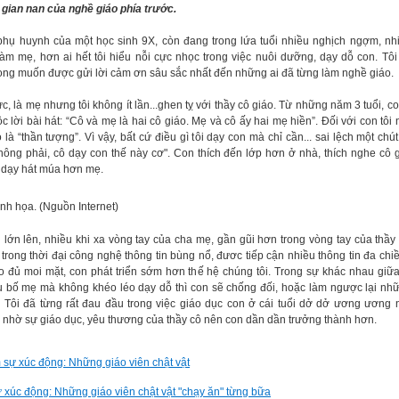
gian nan của nghề giáo phía trước.
 phụ huynh của một học sinh 9X, còn đang trong lứa tuổi nhiều nghịch ngợm, n
Làm mẹ, hơn ai hết tôi hiểu nỗi cực nhọc trong việc nuôi dưỡng, dạy dỗ con. Tôi 
ong muốn được gửi lời cảm ơn sâu sắc nhất đến những ai đã từng làm nghề giáo.
c, là mẹ nhưng tôi không ít lần...ghen tỵ với thầy cô giáo. Từ những năm 3 tuổi, con
c lời bài hát: “Cô và mẹ là hai cô giáo. Mẹ và cô ấy hai mẹ hiền”. Đối với con tôi 
 là “thần tượng”. Vì vậy, bất cứ điều gì tôi dạy con mà chỉ cần... sai lệch một chú
Không phải, cô dạy con thế này cơ". Con thích đến lớp hơn ở nhà, thích nghe cô 
, dạy hát múa hơn mẹ.
nh họa. (Nguồn Internet)
i lớn lên, nhiều khi xa vòng tay của cha mẹ, gần gũi hơn trong vòng tay của thầy
 trong thời đại công nghệ thông tin bùng nổ, đươc tiếp cận nhiều thông tin đa chi
o đủ moi mặt, con phát triển sớm hơn thế hệ chúng tôi. Trong sự khác nhau giữa
u bố mẹ mà không khéo léo dạy dỗ thì con sẽ chống đối, hoặc làm ngược lại nh
. Tôi đã từng rất đau đầu trong việc giáo dục con ở cái tuổi dở dở ương ương 
 nhờ sự giáo dục, yêu thương của thầy cô nên con dần dần trưởng thành hơn.
 xúc động: Những giáo viên chật vật "chạy ăn" từng bữa