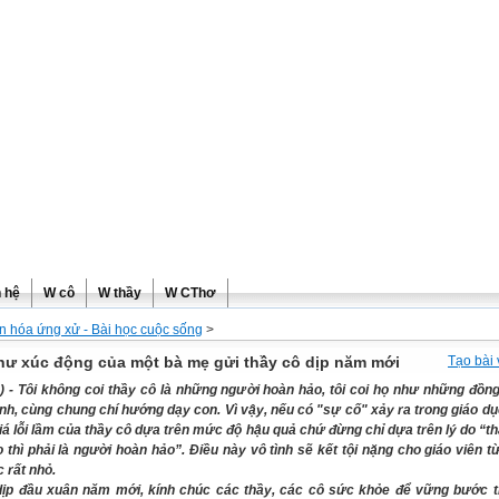
ơng
n hệ
W cô
W thầy
W CThơ
n hóa ứng xử - Bài học cuộc sống
>
hư xúc động của một bà mẹ gửi thầy cô dịp năm mới
Tạo bài 
 - Tôi không coi thầy cô là những người hoàn hảo, tôi coi họ như những đồn
nh, cùng chung chí hướng dạy con. Vì vậy, nếu có "sự cố" xảy ra trong giáo dục
iá lỗi lầm của thầy cô dựa trên mức độ hậu quả chứ đừng chỉ dựa trên lý do “th
o thì phải là người hoàn hảo”. Điều này vô tình sẽ kết tội nặng cho giáo viên 
 rất nhỏ.
ịp đầu xuân năm mới, kính chúc các thầy, các cô sức khỏe để vững bước t