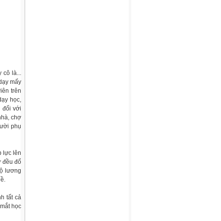
cô là...
 dạy mấy
iên trên
dạy học,
 đối với
nhà, chợ
gười phụ
 lực lên
ứ đều đổ
độ lương
ề.
h tất cả
 mắt học