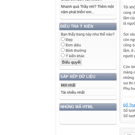
Nhanh quá Thầy nhỉ? Thêm một
Tôi kh
năm phát triển! em...
cùng c
lầm của
là ngườ
ĐIỀU TRA Ý KIẾN
Bạn thấy trang này như thế nào?
Soi và
Đẹp
còn ng
Đơn điệu
công b
Bình thường
lầm, ở
Ý kiến khác
người 
Còn bi
màng đ
SẮP XẾP DỮ LIỆU
những 
vui thì
Mới nhất
Phụ h
Tải nhiều nhất
Đỗ Th
NHÚNG MÃ HTML
Số lượ
Số lượt