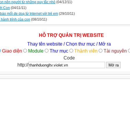
on nên người từ những quy tắc nhỏ
(04/12/11)
ới Con
(04/11/11)
báo mối đe doạ từ Internet với trẻ em
(29/10/11)
 hành trình của con
(08/10/11)
HỖ TRỢ QUẢN TRỊ WEBSITE
Thay tên website / Chọn thư mục / Mở ra
Giao diện
Module
Thư mục
Thành viên
Tài nguyên
Code
http://