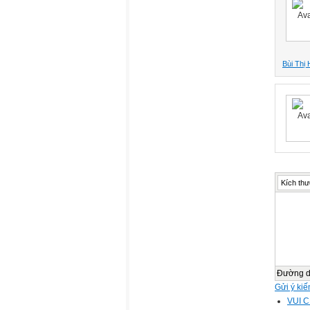
Bùi Thị
Kích thư
Đường 
Gửi ý kiế
VUI 