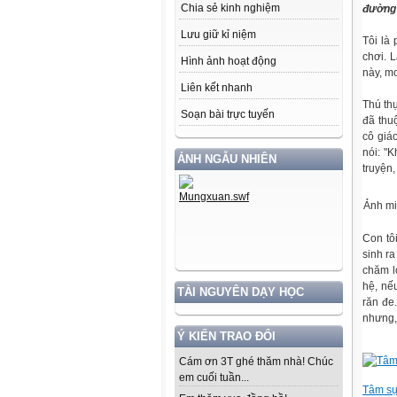
Chia sẻ kinh nghiệm
đường 
Lưu giữ kỉ niệm
Tôi là
chơi. 
Hình ảnh hoạt động
này, m
Liên kết nhanh
Thú thự
Soạn bài trực tuyến
đã thuộ
cô giáo
nói: "
ẢNH NGẪU NHIÊN
truyện
Ảnh mi
Con tô
sinh ra
chăm l
hệ, nế
TÀI NGUYÊN DẠY HỌC
răn đe
nhưng,
Ý KIẾN TRAO ĐỔI
Cám ơn 3T ghé thăm nhà! Chúc
em cuối tuần...
Tâm sự