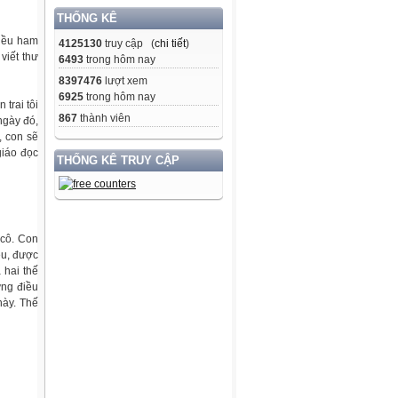
THỐNG KÊ
hiều ham
4125130
truy cập (
chi tiết
)
viết thư
6493
trong hôm nay
8397476
lượt xem
6925
trong hôm nay
 trai tôi
867
thành viên
ngày đó,
t, con sẽ
giáo đọc
THỐNG KÊ TRUY CẬP
 cô. Con
ều, được
 hai thế
ững điều
này. Thế