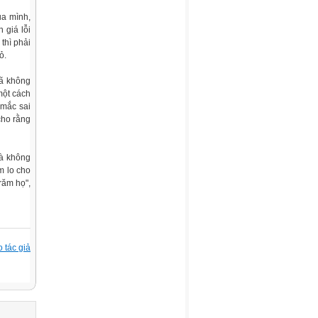
ủa mình,
 giá lỗi
thì phải
ỏ.
đã không
một cách
 mắc sai
cho rằng
mà không
m lo cho
răm họ",
 tác giả