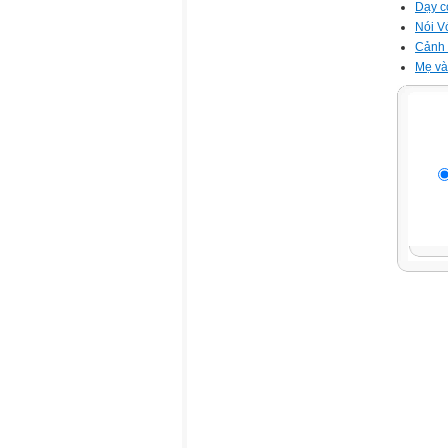
Dạy c
Nói V
Cảnh 
Mẹ và