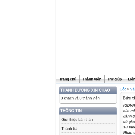
Website được thừa kế từ
Violet.vn
, người quản trị:
Đỗ Thanh Dư
Trang chủ
Thành viên
Trợ giúp
Liê
Gốc
>
Vă
THANH DƯƠNG XIN CHÀO
Bức t
3 khách và 0 thành viên
(GDVN)
THÔNG TIN
của mì
đánh g
Giới thiệu bản thân
cô giá
sự việc
Thành tích
Nhân d