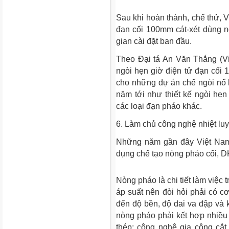
Sau khi hoàn thành, chế thử, V
đạn cối 100mm cát-xét dùng n
gian cài đặt ban đầu.
Theo Đại tá An Văn Thắng (Vi
ngòi hẹn giờ điện tử đạn cối 
cho những dự án chế ngòi nổ hẹ
năm tới như thiết kế ngòi hẹn
các loại đạn pháo khác.
6. Làm chủ công nghệ nhiệt lu
Những năm gần đây Việt Nam
dụng chế tạo nòng pháo cối, 
Nòng pháo là chi tiết làm việc t
áp suất nên đòi hỏi phải có cơ
đến độ bền, độ dai va đập và 
nòng pháo phải kết hợp nhiều
thép; công nghệ gia công cắt