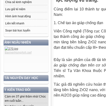
lực lượng vũ trang.
Chia sẻ kinh nghiệm
Cùng điểm lại 10 thành tự qu
Lưu giữ kỉ niệm
Nam:
Hình ảnh hoạt động
1. Chế tạo áo giáp chống đạn
Liên kết nhanh
Soạn bài trực tuyến
Viện Công nghệ (Tổng cục Cô
tạo thành công áo giáp chống 
mịn tăng bền bằng Zr­O2 nan
ẢNH NGẪU NHIÊN
đạn đạt tiêu chuẩn cấp III+ th
Đây là sản phẩm của đề tài 
áo giáp chống đạn trên cơ 
Tiến sĩ Tạ Văn Khoa thuộc P
nhiệm.
TÀI NGUYÊN DẠY HỌC
Tác giả đã nghiên cứu hoàn t
tăng bền bằng ZrO2 nano, với
Ý KIẾN TRAO ĐỔI
nền Al2O3 giúp nâng cao đáng k
Cám ơn 3T ghé thăm nhà! Chúc
em cuối tuần...