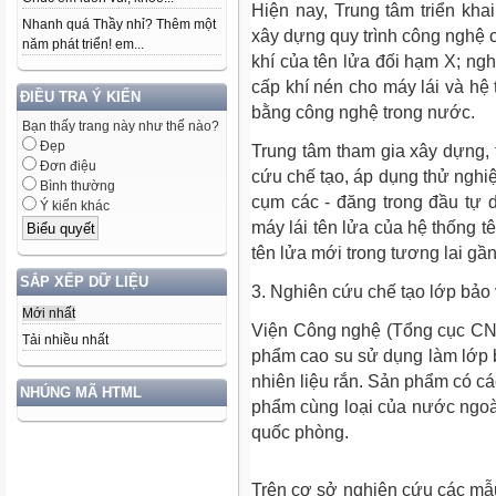
Hiện nay, Trung tâm triển kh
Nhanh quá Thầy nhỉ? Thêm một
xây dựng quy trình công nghệ c
năm phát triển! em...
khí của tên lửa đối hạm X; ngh
cấp khí nén cho máy lái và hệ 
ĐIỀU TRA Ý KIẾN
bằng công nghệ trong nước.
Bạn thấy trang này như thế nào?
Đẹp
Trung tâm tham gia xây dựng, t
Đơn điệu
cứu chế tạo, áp dụng thử nghi
Bình thường
cụm các - đăng trong đầu tự 
Ý kiến khác
máy lái tên lửa của hệ thống
tên lửa mới trong tương lai gần
SẮP XẾP DỮ LIỆU
3. Nghiên cứu chế tạo lớp bảo 
Mới nhất
Viện Công nghệ (Tổng cục CN
Tải nhiều nhất
phẩm cao su sử dụng làm lớp b
nhiên liệu rắn. Sản phẩm có cá
NHÚNG MÃ HTML
phẩm cùng loại của nước ngoà
quốc phòng.
Trên cơ sở nghiên cứu các mẫu