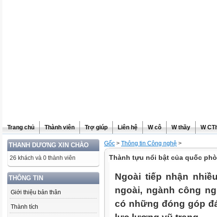
Trang chủ
Thành viên
Trợ giúp
Liên hệ
W cô
W thầy
W CT
Gốc
>
Thông tin Công nghệ
>
THANH DƯƠNG XIN CHÀO
Thành tựu nổi bật của quốc ph
26 khách và 0 thành viên
Ngoài tiếp nhận nhiều
THÔNG TIN
ngoài, ngành công ng
Giới thiệu bản thân
có những đóng góp đá
Thành tích