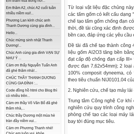
Em thăm vua đồng hồ!...
Từ loại vật liệu đặc chủng này
Em thăm A2, chúc A2 cuối tuần
nhiều niềm vui!...
các tấm gốm có kết cấu dạng 
Phương Lan kính chúc anh
chế tạo tấm gốm chống đạn có
Thanh Dương cùng gia đình...
thời, đề tài cũng xác định đư
Hello...
bền cao, đáp ứng các yêu cầu 
Chúc mừng sinh nhật Thanh
Đề tài đã chế tạo thành công 4
Dương!...
liệu gốm Al2O3 tăng bền bằn
Chúc Anh cùng gia đình VẠN SỰ
NHƯ Ý ...
đạt cấp độ chống đạn cấp III+
Cám ơn thấy Nguyễn Tuấn Anh
được đạn 7,62x54mm); 2 loại 
đã ghé thăm nhà!...
100% composit dyneema, có
CHÚC THẦY THANH DƯƠNG
theo tiêu chuẩn NIJ0101.04 c
CÙNG GIA ĐÌNH :...
2. Nghiên cứu, chế tạo máy lái
Code đồng hồ html cho Blog thì
có nhiều trên...
Trung tâm Công nghệ Cơ khí 
Cám ơn thầy Võ Văn Bổ đã ghé
nghiên cứu quy trình công ng
thăm nhà,...
phòng chế tạo các loại máy lá
Chúc thầy Dương một mùa hè
tràn đầy niềm vui...
bay tới đúng mục tiêu.
Cám ơn Phương Thanh nhé!
Chúc em luôn vui, khỏe...