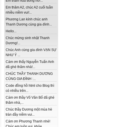
Em thăm vua đồng hồ!...
Em thăm A2, chúc A2 cuối tuần
nhiều niềm vui!...
Phương Lan kính chúc anh
Thanh Dương cùng gia đình...
Hello...
Chúc mừng sinh nhật Thanh
Dương!...
Chúc Anh cùng gia đình VẠN SỰ
NHƯ Ý ...
Cám ơn thấy Nguyễn Tuấn Anh
đã ghé thăm nhà!...
CHÚC THẦY THANH DƯƠNG
CÙNG GIA ĐÌNH :...
Code đồng hồ html cho Blog thì
có nhiều trên...
Cám ơn thầy Võ Văn Bổ đã ghé
thăm nhà,...
Chúc thầy Dương một mùa hè
tràn đầy niềm vui...
Cám ơn Phương Thanh nhé!
Chúc em luôn vui, khỏe...