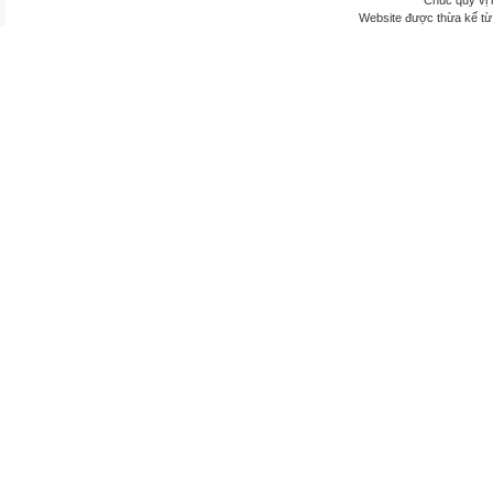
Chúc quý vị 
Website được thừa kế t