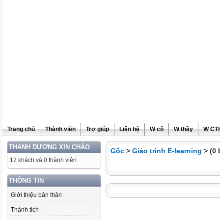
Trang chủ
Thành viên
Trợ giúp
Liên hệ
W cô
W thầy
W CT
THANH DƯƠNG XIN CHÀO
Gốc
>
Giáo trình E-learning
> (0 
12 khách và 0 thành viên
THÔNG TIN
Giới thiệu bản thân
Thành tích