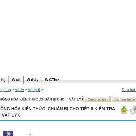
ơng
n hệ
W cô
W thầy
W CThơ
i giảng
>
Vật lý
>
Vật lý 6
>
Đưa bài 
HỐNG HÓA KIẾN THỨC ,CHUẨN BỊ CHO ... VẬT LÝ 6
Cùng tác giả
Lịch sử tải về
ỐNG HÓA KIẾN THỨC ,CHUẨN BỊ CHO TIẾT 8 KIỂM TRA
T VẬT LÝ 6