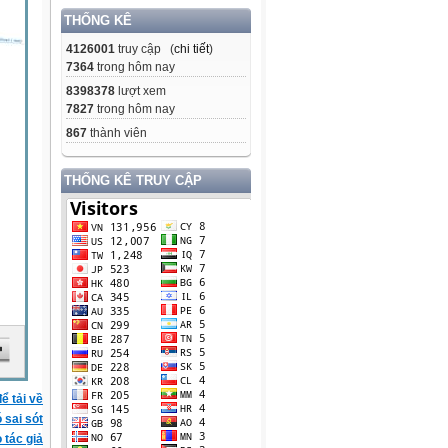
THỐNG KÊ
4126001
truy cập (
chi tiết
)
7364
trong hôm nay
8398378
lượt xem
7827
trong hôm nay
867
thành viên
THỐNG KÊ TRUY CẬP
ể tải về
ó sai sót
 tác giả