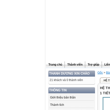
Website được thừa kế từ
Violet.vn
, người quản trị:
Đỗ Thanh Dư
Trang chủ
Thành viên
Trợ giúp
Liê
Gốc
>
Bà
THANH DƯƠNG XIN CHÀO
21 khách và 0 thành viên
HỆ T
HỆ TH
THÔNG TIN
1 TIẾ
Giới thiệu bản thân
Thành tích