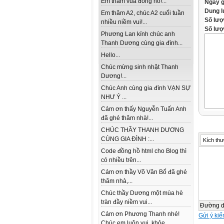
Em thăm vua đồng hồ!...
Ngày 
Dung 
Em thăm A2, chúc A2 cuối tuần
Số lượ
nhiều niềm vui!...
Số lượt
Phương Lan kính chúc anh
Thanh Dương cùng gia đình...
Hello...
Chúc mừng sinh nhật Thanh
Dương!...
Chúc Anh cùng gia đình VẠN SỰ
NHƯ Ý ...
Cám ơn thấy Nguyễn Tuấn Anh
đã ghé thăm nhà!...
CHÚC THẦY THANH DƯƠNG
CÙNG GIA ĐÌNH :...
Kích thư
Code đồng hồ html cho Blog thì
có nhiều trên...
Cám ơn thầy Võ Văn Bổ đã ghé
thăm nhà,...
Chúc thầy Dương một mùa hè
tràn đầy niềm vui...
Đường 
Cám ơn Phương Thanh nhé!
Gửi ý kiế
Chúc em luôn vui, khỏe...