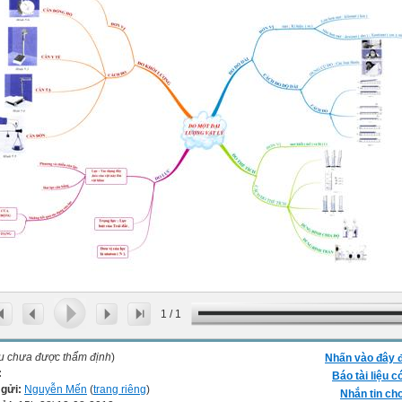
1
/
1
ệu chưa được thẩm định
)
Nhấn vào đây đ
:
Báo tài liệu c
 gửi:
Nguyễn Mến
(
trang riêng
)
Nhắn tin cho