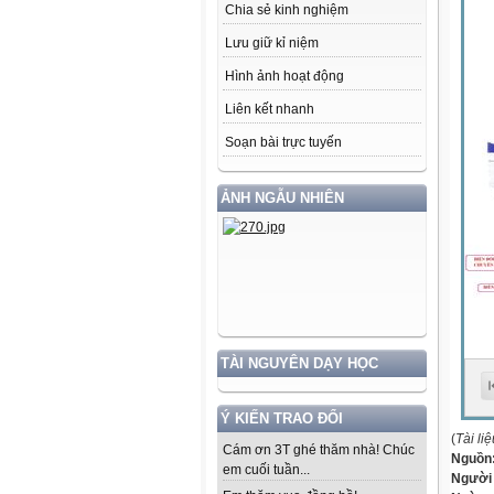
Chia sẻ kinh nghiệm
Lưu giữ kỉ niệm
Hình ảnh hoạt động
Liên kết nhanh
Soạn bài trực tuyến
ẢNH NGẪU NHIÊN
TÀI NGUYÊN DẠY HỌC
Ý KIẾN TRAO ĐỔI
(
Tài li
Cám ơn 3T ghé thăm nhà! Chúc
Nguồn
em cuối tuần...
Người