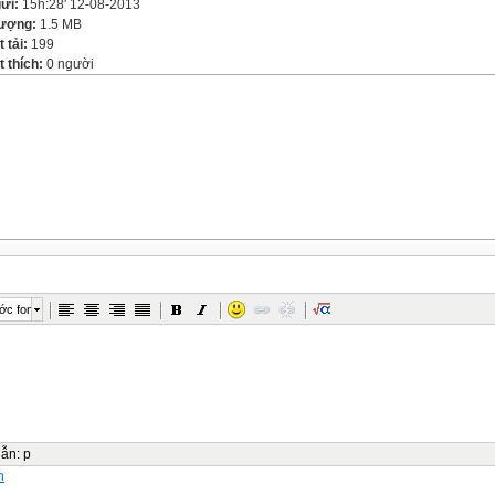
gửi:
15h:28' 12-08-2013
lượng:
1.5 MB
t tải:
199
 thích:
0 người
ớc font
dẫn
:
p
n