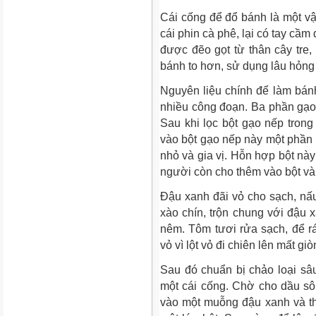
Cái cống để đổ bánh là một vậ
cái phin cà phê, lại có tay cầ
được đẽo gọt từ thân cây tre
bánh to hơn, sử dụng lâu hỏng
Nguyên liệu chính để làm bánh
nhiều công đoạn. Ba phần gạo
Sau khi lọc bột gạo nếp trong 
vào bột gạo nếp này một phần b
nhỏ và gia vị. Hỗn hợp bột nà
người còn cho thêm vào bột và
Đậu xanh đãi vỏ cho sạch, nấ
xào chín, trộn chung với đậu 
nêm. Tôm tươi rửa sạch, để r
vỏ vì lột vỏ đi chiên lên mất giò
Sau đó chuẩn bị chảo loại sâ
một cái cống. Chờ cho dầu sôi
vào một muỗng đậu xanh và th