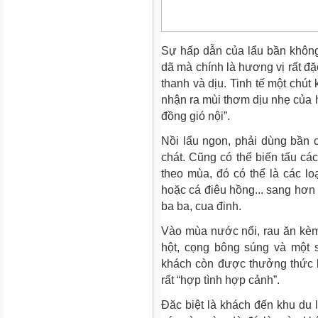
Sự hấp dẫn của lẩu bần không 
dã mà chính là hương vị rất đặ
thanh và dịu. Tinh tế một chút
nhận ra mùi thơm dịu nhẹ của
đồng gió nội”.
Nồi lẩu ngon, phải dùng bần c
chát. Cũng có thể biến tấu cá
theo mùa, đó có thể là các loạ
hoặc cá điêu hồng... sang hơn
ba ba, cua đinh.
Vào mùa nước nổi, rau ăn kèm
hột, cọng bông súng và một 
khách còn được thưởng thức b
rất “hợp tình hợp cảnh”.
Đăc biệt là khách đến khu du 