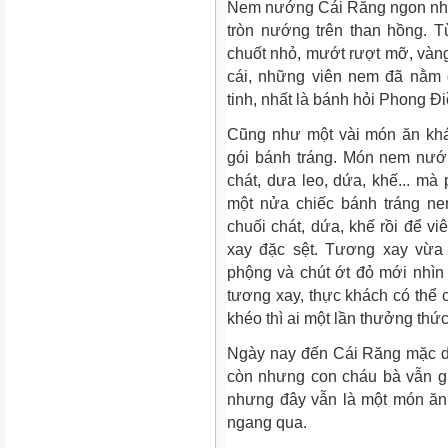
Nem nướng Cái Răng ngon nhất v
tròn nướng trên than hồng. Từ
chuốt nhỏ, mướt rượt mỡ, và
cái, những viên nem đã nằm g
tinh, nhất là bánh hỏi Phong Đi
Cũng như một vài món ăn kh
gói bánh tráng. Món nem nướ
chát, dưa leo, dứa, khế... mà 
một nửa chiếc bánh tráng ne
chuối chát, dứa, khế rồi để v
xay đặc sệt. Tương xay vừa
phộng và chút ớt đỏ mới nhì
tương xay, thực khách có thể
khéo thì ai một lần thưởng thứ
Ngày nay đến Cái Răng mặc d
còn nhưng con cháu bà vẫn g
nhưng đây vẫn là một món ăn
ngang qua.