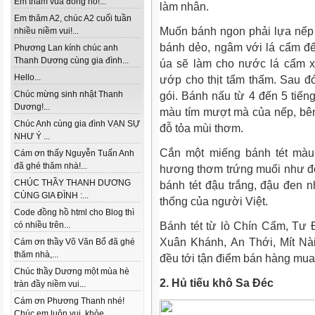
Em thăm vua đồng hồ!...
làm nhân.
Em thăm A2, chúc A2 cuối tuần
Muốn bánh ngon phải lựa nếp t
nhiều niềm vui!...
bánh dẻo, ngâm với lá cẩm để 
Phương Lan kính chúc anh
Thanh Dương cùng gia đình...
úa sẽ làm cho nước lá cẩm xu
Hello...
ướp cho thịt tẩm thấm. Sau đ
Chúc mừng sinh nhật Thanh
gói. Bánh nấu từ 4 đến 5 tiếng
Dương!...
màu tím mượt mà của nếp, bên t
Chúc Anh cùng gia đình VẠN SỰ
đỗ tỏa mùi thơm.
NHƯ Ý ...
Cắn một miếng bánh tét màu t
Cám ơn thấy Nguyễn Tuấn Anh
đã ghé thăm nhà!...
hương thơm trứng muối như đọ
CHÚC THẦY THANH DƯƠNG
bánh tét đậu trắng, đậu đen 
CÙNG GIA ĐÌNH :...
thống của người Việt.
Code đồng hồ html cho Blog thì
Bánh tét từ lò Chín Cẩm, Tư 
có nhiều trên...
Xuân Khánh, An Thới, Mít Nài
Cám ơn thầy Võ Văn Bổ đã ghé
thăm nhà,...
đều tới tận điểm bán hàng mua
Chúc thầy Dương một mùa hè
2. Hủ tiếu khô Sa Đéc
tràn đầy niềm vui...
Cám ơn Phương Thanh nhé!
Chúc em luôn vui, khỏe...