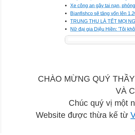
Xe công an gây tai nạn, phóng
Bianfishco sẽ tăng vốn lên 1.
TRUNG THU LÀ TẾT MỌI N
Nữ đại gia Diệu Hiền: 'Tôi kh
CHÀO MỪNG QUÝ THẦY 
VÀ 
Chúc quý vị một n
Website được thừa kế từ
V