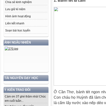
1. Bánh tét lá cẩm
Chia sẻ kinh nghiệm
Lưu giữ kỉ niệm
Hình ảnh hoạt động
Liên kết nhanh
Soạn bài trực tuyến
ẢNH NGẪU NHIÊN
TÀI NGUYÊN DẠY HỌC
Ý KIẾN TRAO ĐỔI
Ở Cần Thơ, bánh tét ngon nhấ
Cám ơn 3T ghé thăm nhà! Chúc
Con cháu họ Huỳnh đã làm ch
em cuối tuần...
lá cẩm lấy nước xào nếp dẻo vớ