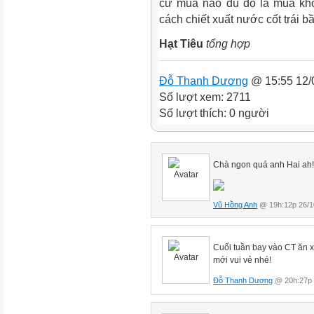
cứ mùa nào dù đó là mùa khô
cách chiết xuất nước cốt trái 
Hạt Tiêu
tổng hợp
Đỗ Thanh Dương
@ 15:55 12/
Số lượt xem: 2711
Số lượt thích: 0 người
Chà ngon quá anh Hai ah!
Vũ Hồng Anh
@ 19h:12p 26/1
Cuối tuần bay vào CT ăn 
mới vui vẻ nhé!
Đỗ Thanh Dương
@ 20h:27p 