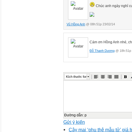
Chúc anh ngày nghỉ cuố
Vũ Hồng Anh
@ 08h:51p 23/02/14
Cám ơn Hồng Anh nhé, chú
Đỗ Thanh Dương
@ 18h:51p 
Kích thước font
Đường dẫn
:
p
Gửi ý kiến
Cây mai ‘phu thê mẫu tử’ giá 