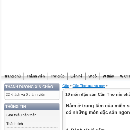
Trang chủ
Thành viên
Trợ giúp
Liên hệ
W cô
W thầy
W CT
Gốc
>
Cần Thơ xưa và nay
>
THANH DƯƠNG XIN CHÀO
10 món đặc sản Cần Thơ níu ch
22 khách và 0 thành viên
Nằm ở trung tâm của miền 
THÔNG TIN
có những món đặc sản ngon
Giới thiệu bản thân
Thành tích