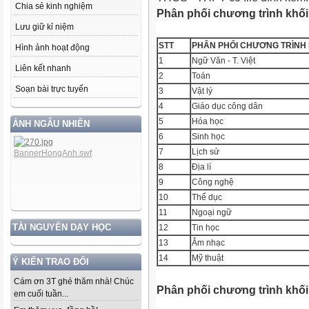
Chia sẻ kinh nghiệm
Phân phối chương trình khối 
Lưu giữ kỉ niệm
STT
PHÂN PHỐI CHƯƠNG TRÌNH
Hình ảnh hoạt động
1
Ngữ Văn - T. Việt
Liên kết nhanh
2
Toán
Soạn bài trực tuyến
3
Vật lý
4
Giáo dục công dân
5
Hóa học
ẢNH NGẪU NHIÊN
6
Sinh học
7
Lịch sử
8
Địa lí
9
Công nghệ
10
Thể dục
11
Ngoại ngữ
TÀI NGUYÊN DẠY HỌC
12
Tin học
13
Âm nhạc
14
Mỹ thuật
Ý KIẾN TRAO ĐỔI
Cám ơn 3T ghé thăm nhà! Chúc
Phân phối chương trình khối T
em cuối tuần...