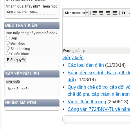
Nhanh quá Thầy nhỉ? Thêm một
năm phát triển! em...
Kích thước font
ĐIỀU TRA Ý KIẾN
Bạn thấy trang này như thế nào?
Đẹp
Đơn điệu
Bình thường
Đường dẫn
:
p
Ý kiến khác
Gửi ý kiến
Các loại đèn điện
(11/03/14)
Bóng đèn sợi đốt - Bài dự thi 
SẮP XẾP DỮ LIỆU
đốt
(11/03/14)
Mới nhất
Quy định chế độ trợ cấp đối 
Tải nhiều nhất
chế độ phụ cấp thâm niên tro
Violet thân thương
(25/06/13)
NHÚNG MÃ HTML
Công văn 772/BNV-TL về nâng