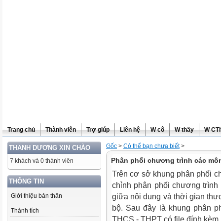
Trang chủ
Thành viên
Trợ giúp
Liên hệ
W cô
W thầy
W CT
Gốc
>
Có thể bạn chưa biết
>
THANH DƯƠNG XIN CHÀO
Phân phối chương trình các mô
7 khách và 0 thành viên
Trên cơ sở khung phân phối ch
THÔNG TIN
chỉnh phân phối chương trình 
Giới thiệu bản thân
giữa nội dung và thời gian thự
bộ. Sau đây là khung phân ph
Thành tích
THCS - THPT có file đính kèm.