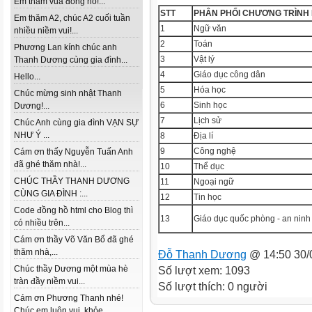
Em thăm vua đồng hồ!...
STT
PHÂN PHỐI CHƯƠNG TRÌNH
Em thăm A2, chúc A2 cuối tuần
1
Ngữ văn
nhiều niềm vui!...
2
Toán
Phương Lan kính chúc anh
3
Vật lý
Thanh Dương cùng gia đình...
4
Giáo dục công dân
Hello...
5
Hóa học
Chúc mừng sinh nhật Thanh
6
Sinh học
Dương!...
7
Lịch sử
Chúc Anh cùng gia đình VẠN SỰ
NHƯ Ý ...
8
Địa lí
9
Công nghệ
Cám ơn thấy Nguyễn Tuấn Anh
đã ghé thăm nhà!...
10
Thể dục
CHÚC THẦY THANH DƯƠNG
11
Ngoại ngữ
CÙNG GIA ĐÌNH :...
12
Tin học
Code đồng hồ html cho Blog thì
13
Giáo dục quốc phòng - an ninh
có nhiều trên...
Cám ơn thầy Võ Văn Bổ đã ghé
thăm nhà,...
Đỗ Thanh Dương
@ 14:50 30/
Chúc thầy Dương một mùa hè
Số lượt xem: 1093
tràn đầy niềm vui...
Số lượt thích: 0 người
Cám ơn Phương Thanh nhé!
Chúc em luôn vui, khỏe...