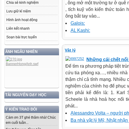
, ông mở một trường tư ở quê 
Chia sẻ kinh nghiệm
, tích kuỹ vốn kiến thức toán 
Lưu giữ kỉ niệm
ông bắt tay vào...
Hình ảnh hoạt động
Galois:
Liên kết nhanh
AL Kashi:
Soạn bài trực tuyến
Vật lý
ẢNH NGẪU NHIÊN
Những cái chết nổi
Để tìm ra phương pháp tiệt trù
cứu tia phóng xạ…, nhiều nhà 
thậm chí cả tính mạng. Nhiều c
nghiệm của chính họ để phục 
tiên phải kể đến là: 1. Karl
TÀI NGUYÊN DẠY HỌC
Scheele là nhà hoá học nổi t
phát...
Ý KIẾN TRAO ĐỔI
Alessandro Volta – người phá
Cám ơn 3T ghé thăm nhà! Chúc
Ba nhà vật lý Mỹ, Nhật nhận 
em cuối tuần...