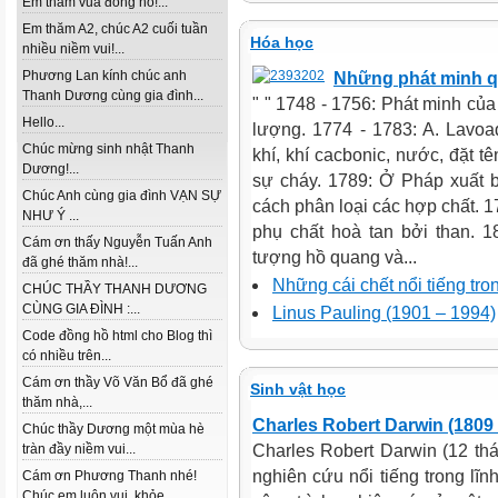
Em thăm vua đồng hồ!...
Em thăm A2, chúc A2 cuối tuần
Hóa học
nhiều niềm vui!...
Phương Lan kính chúc anh
Những phát minh qu
Thanh Dương cùng gia đình...
" " 1748 - 1756: Phát minh củ
Hello...
lượng. 1774 - 1783: A. Lavoa
Chúc mừng sinh nhật Thanh
khí, khí cacbonic, nước, đặt tê
Dương!...
sự cháy. 1789: Ở Pháp xuất b
Chúc Anh cùng gia đình VẠN SỰ
cách phân loại các hợp chất. 1
NHƯ Ý ...
phụ chất hoà tan bởi than. 1
Cám ơn thấy Nguyễn Tuấn Anh
tượng hồ quang và...
đã ghé thăm nhà!...
Những cái chết nổi tiếng tr
CHÚC THẦY THANH DƯƠNG
CÙNG GIA ĐÌNH :...
Linus Pauling (1901 – 1994)
Code đồng hồ html cho Blog thì
có nhiều trên...
Cám ơn thầy Võ Văn Bổ đã ghé
Sinh vật học
thăm nhà,...
Charles Robert Darwin (1809 
Chúc thầy Dương một mùa hè
tràn đầy niềm vui...
Charles Robert Darwin (12 thá
nghiên cứu nổi tiếng trong lĩ
Cám ơn Phương Thanh nhé!
Chúc em luôn vui, khỏe...