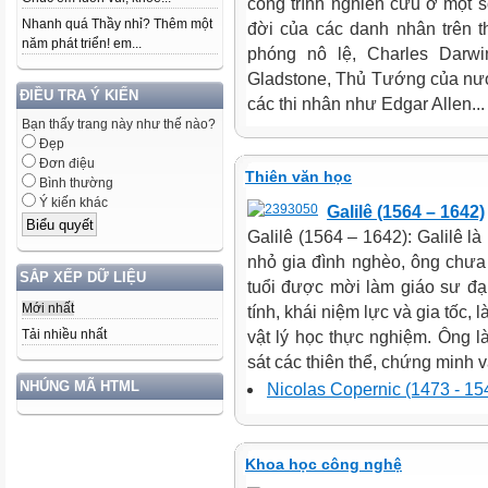
công trình nghiên cứu ở một 
Nhanh quá Thầy nhỉ? Thêm một
đời của các danh nhân trên t
năm phát triển! em...
phóng nô lệ, Charles Darwi
Gladstone, Thủ Tướng của nước
ĐIỀU TRA Ý KIẾN
các thi nhân như Edgar Allen...
Bạn thấy trang này như thế nào?
Đẹp
Đơn điệu
Thiên văn học
Bình thường
Ý kiến khác
Galilê (1564 – 1642)
Galilê (1564 – 1642): Galilê là 
nhỏ gia đình nghèo, ông chưa
SẮP XẾP DỮ LIỆU
tuổi được mời làm giáo sư đạ
Mới nhất
tính, khái niệm lực và gia tốc
Tải nhiều nhất
vật lý học thực nghiệm. Ông l
sát các thiên thể, chứng minh và
NHÚNG MÃ HTML
Nicolas Copernic (1473 - 15
Khoa học công nghệ