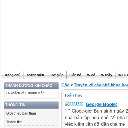
Trang chủ
Thành viên
Trợ giúp
Liên hệ
W cô
W thầy
W CT
Gốc
>
Truyện về các nhà khoa h
THANH DƯƠNG XIN CHÀO
14 khách và 0 thành viên
Toán học
George Boole:
THÔNG TIN
" " Gioóc-giơ Bun sinh ngày 
Giới thiệu bản thân
nhà bán tập hoá nhỏ .Vì nhà 
Thành tích
việc kiếm tiền đỡ đần cha mẹ .