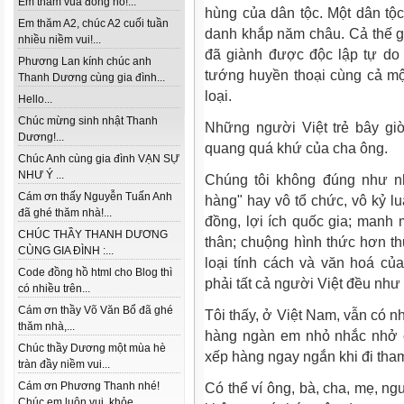
Em thăm vua đồng hồ!...
hùng của dân tộc. Một dân t
Em thăm A2, chúc A2 cuối tuần
danh khắp năm châu. Cả thế g
nhiều niềm vui!...
đã giành được độc lập tự do 
Phương Lan kính chúc anh
tướng huyền thoại cùng cả mộ
Thanh Dương cùng gia đình...
loại.
Hello...
Chúc mừng sinh nhật Thanh
Những người Việt trẻ bây gi
Dương!...
quang quá khứ của cha ông.
Chúc Anh cùng gia đình VẠN SỰ
NHƯ Ý ...
Chúng tôi không đúng như n
Cám ơn thấy Nguyễn Tuấn Anh
hàng" hay vô tổ chức, vô kỷ lu
đã ghé thăm nhà!...
đồng, lợi ích quốc gia; manh 
CHÚC THẦY THANH DƯƠNG
thân; chuộng hình thức hơn t
CÙNG GIA ĐÌNH :...
loại tính cách và văn hoá c
Code đồng hồ html cho Blog thì
phải tất cả người Việt đều như 
có nhiều trên...
Cám ơn thầy Võ Văn Bổ đã ghé
Tôi thấy, ở Việt Nam, vẫn có nh
thăm nhà,...
hàng ngàn em nhỏ nhắc nhở 
Chúc thầy Dương một mùa hè
xếp hàng ngay ngắn khi đi tham
tràn đầy niềm vui...
Cám ơn Phương Thanh nhé!
Có thể ví ông, bà, cha, mẹ, ng
Chúc em luôn vui, khỏe...