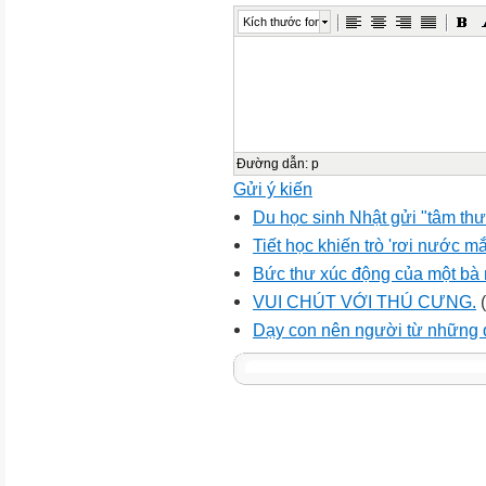
Kích thước font
Đường dẫn
:
p
Gửi ý kiến
Du học sinh Nhật gửi "tâm th
Tiết học khiến trò 'rơi nước mắ
Bức thư xúc động của một bà 
VUI CHÚT VỚI THÚ CƯNG.
(
Dạy con nên người từ những 