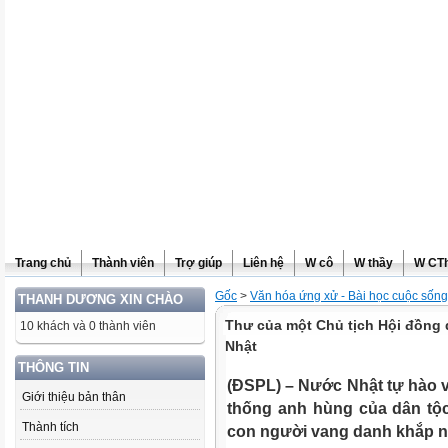
Trang chủ
Thành viên
Trợ giúp
Liên hệ
W cô
W thầy
W CT
Gốc
>
Văn hóa ứng xử - Bài học cuộc sống
THANH DƯƠNG XIN CHÀO
Thư của một Chủ tịch Hội đồng q
10 khách và 0 thành viên
Nhật
THÔNG TIN
(ĐSPL) –
Nước Nhật tự hào v
Giới thiệu bản thân
thống anh hùng của dân tộ
Thành tích
con người vang danh khắp 