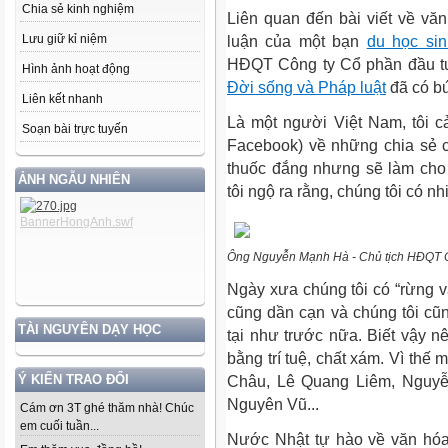
Chia sẻ kinh nghiệm
Liên quan đến bài viết về v
Lưu giữ kỉ niệm
luận của một bạn
du học si
HĐQT Công ty Cổ phần đầu tư
Hình ảnh hoạt động
Đời sống và Pháp luật
đã có bức
Liên kết nhanh
Là một người Việt Nam, tôi c
Soạn bài trực tuyến
Facebook) về những chia sẻ c
thuốc đắng nhưng sẽ làm ch
ẢNH NGẪU NHIÊN
tôi ngộ ra rằng, chúng tôi có n
Ông Nguyễn Mạnh Hà - Chủ tịch HĐQT Cô
Ngày xưa chúng tôi có “rừng v
cũng dần cạn và chúng tôi cũn
TÀI NGUYÊN DẠY HỌC
tại như trước nữa. Biết vậy n
bằng trí tuệ, chất xám. Vì thế
Ý KIẾN TRAO ĐỔI
Châu, Lê Quang Liêm, Nguy
Nguyên Vũ...
Cám ơn 3T ghé thăm nhà! Chúc
em cuối tuần...
Nước Nhật tự hào về văn hóa 