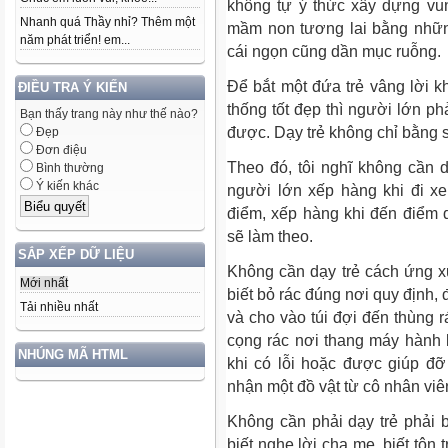
không tự ý thức xây dựng vu
Nhanh quá Thầy nhỉ? Thêm một
mầm non tương lai bằng nhữn
năm phát triển! em...
cái ngọn cũng dần mục ruỗng.
Để bắt một đứa trẻ vâng lời 
ĐIỀU TRA Ý KIẾN
thống tốt đẹp thì người lớn ph
Bạn thấy trang này như thế nào?
được. Dạy trẻ không chỉ bằng s
Đẹp
Đơn điệu
Theo đó, tôi nghĩ không cần 
Bình thường
Ý kiến khác
người lớn xếp hàng khi đi xe
điểm, xếp hàng khi đến điểm 
sẽ làm theo.
SẮP XẾP DỮ LIỆU
Không cần dạy trẻ cách ứng x
Mới nhất
biết bỏ rác đúng nơi quy định,
Tải nhiều nhất
và cho vào túi đợi đến thùng r
cọng rác nơi thang máy hành l
NHÚNG MÃ HTML
khi có lỗi hoặc được giúp đỡ 
nhận một đồ vật từ cô nhân viê
Không cần phải dạy trẻ phải b
biết nghe lời cha mẹ, biết tôn