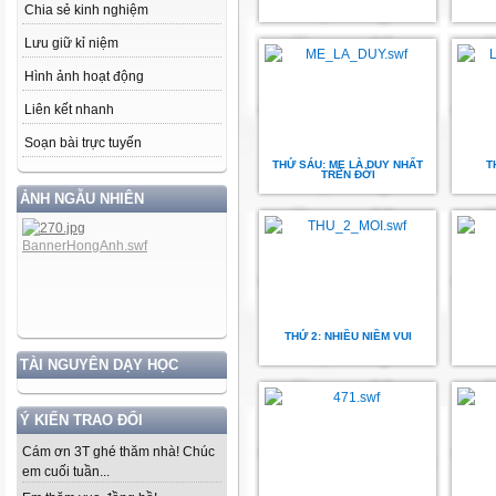
Chia sẻ kinh nghiệm
Lưu giữ kỉ niệm
Hình ảnh hoạt động
Liên kết nhanh
Soạn bài trực tuyến
THỨ SÁU: MẸ LÀ DUY NHẤT
T
TRÊN ĐỜI
ẢNH NGẪU NHIÊN
THỨ 2: NHIỀU NIỀM VUI
TÀI NGUYÊN DẠY HỌC
Ý KIẾN TRAO ĐỔI
Cám ơn 3T ghé thăm nhà! Chúc
em cuối tuần...