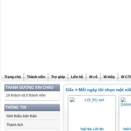
Trang chủ
Thành viên
Trợ giúp
Liên hệ
W cô
W thầy
W CT
THANH DƯƠNG XIN CHÀO
Gốc
>
Mỗi ngày tôi chọn một ni
19 khách và 0 thành viên
THÔNG TIN
Giới thiệu bản thân
Thành tích
THỨ BA: LỜI RU
THỨ H