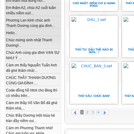
Em thăm vua đồng hồ!...
CHỦ NHẬT: NIỀM VUI & HẠNH
THỨ 
PHÚC
Em thăm A2, chúc A2 cuối tuần
nhiều niềm vui!...
Phương Lan kính chúc anh
Thanh Dương cùng gia đình...
Hello...
Chúc mừng sinh nhật Thanh
Dương!...
THỨ TƯ: DẪU THẾ NÀO ĐI
THỨ
Chúc Anh cùng gia đình VẠN SỰ
NỮA...!
NHƯ Ý ...
Cám ơn thấy Nguyễn Tuấn Anh
đã ghé thăm nhà!...
CHÚC THẦY THANH DƯƠNG
CÙNG GIA ĐÌNH :...
Code đồng hồ html cho Blog thì
có nhiều trên...
THỨ SÁU: CHÚC BẠN!
THỨ N
Cám ơn thầy Võ Văn Bổ đã ghé
thăm nhà,...
1
2
3
4
Chúc thầy Dương một mùa hè
tràn đầy niềm vui...
Cám ơn Phương Thanh nhé!
Chúc em luôn vui, khỏe...