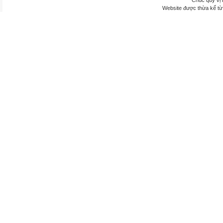
Chúc quý vị 
Website được thừa kế t