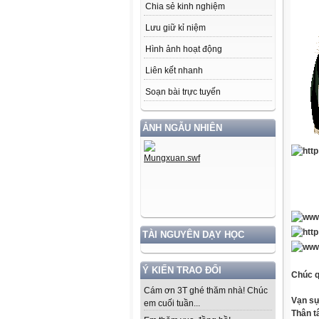
Chia sẻ kinh nghiệm
Lưu giữ kỉ niệm
Hình ảnh hoạt động
Liên kết nhanh
Soạn bài trực tuyến
ẢNH NGẪU NHIÊN
TÀI NGUYÊN DẠY HỌC
Ý KIẾN TRAO ĐỔI
Chúc 
Cám ơn 3T ghé thăm nhà! Chúc
Vạn sự
em cuối tuần...
Thân t