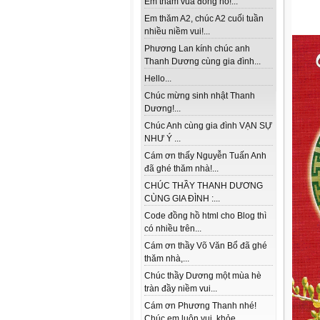
Em thăm vua đồng hồ!...
Em thăm A2, chúc A2 cuối tuần
nhiều niềm vui!...
Phương Lan kính chúc anh
Thanh Dương cùng gia đình...
Hello...
Chúc mừng sinh nhật Thanh
Dương!...
Chúc Anh cùng gia đình VẠN SỰ
NHƯ Ý ...
Cám ơn thấy Nguyễn Tuấn Anh
đã ghé thăm nhà!...
CHÚC THẦY THANH DƯƠNG
CÙNG GIA ĐÌNH :...
Code đồng hồ html cho Blog thì
có nhiều trên...
Cám ơn thầy Võ Văn Bổ đã ghé
thăm nhà,...
Chúc thầy Dương một mùa hè
tràn đầy niềm vui...
Cám ơn Phương Thanh nhé!
Chúc em luôn vui, khỏe...