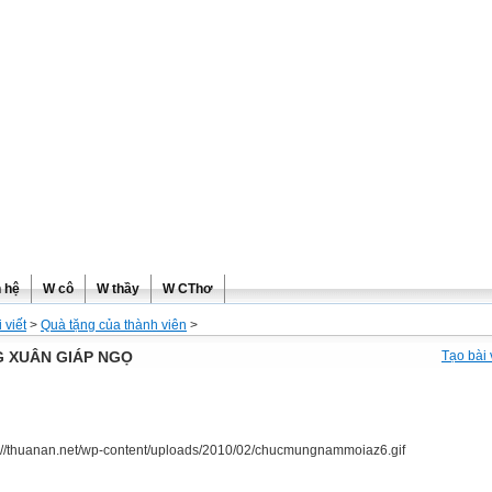
ơng
n hệ
W cô
W thầy
W CThơ
 viết
>
Quà tặng của thành viên
>
 XUÂN GIÁP NGỌ
Tạo bài 