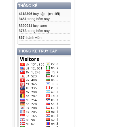
THỐNG KÊ
4118306
truy cập (
chi tiết
)
8451
trong hôm nay
8390211
lượt xem
8768
trong hôm nay
867
thành viên
THỐNG KÊ TRUY CẬP