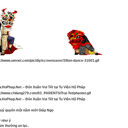
quý quyến
một năm mới Giáp Ngọ
 như ý
âm thường an lạc.