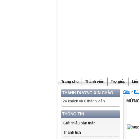
Website được thừa kế từ
Violet.vn
, người quản trị:
Đỗ Thanh Dư
Trang chủ
Thành viên
Trợ giúp
Liê
Gốc
>
Bài
THANH DƯƠNG XIN CHÀO
MỪNG
24 khách và 0 thành viên
THÔNG TIN
Giới thiệu bản thân
Thành tích