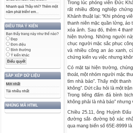
Trong lúc phóng viên Đức Kh
Nhanh quá Thầy nhỉ? Thêm một
rất nhiều đồng nghiệp chứng
năm phát triển! em...
Khánh thuật lại: “Khi phóng v
thanh niên mặc quần lửng, áo t
ĐIỀU TRA Ý KIẾN
xóa ảnh. Sau đó, thêm 4 thanh
Bạn thấy trang này như thế nào?
hiện trường. Những người nà
Đẹp
chục người mặc sắc phục công
Đơn điệu
Bình thường
và nhiều công an áo xanh, c
Ý kiến khác
chứng kiến vụ việc nhưng khôn
Có mặt tại hiện trường, chún
thoát, một nhóm người mặc thườ
SẮP XẾP DỮ LIỆU
tìm nhà báo”. Thấy một thanh 
Mới nhất
không”. Dứt câu hỏi là một trận
Tải nhiều nhất
Trong tiếng đấm đá bình bịc
không phải là nhà báo” nhưng v
NHÚNG MÃ HTML
Chiều 25.11, ông Huỳnh Đấu 
đường sắt- đường bộ xác nhận,
qua mang biển số 65E-8999 là