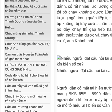
tôi tới tấp nhưng tôi né được 
Em thăm vua đồng hồ!...
đánh, có rất nhiều lực lượng
Em thăm A2, chúc A2 cuối tuần
nhiều niềm vui!...
tôi bỏ chạy khoảng được 10m
Phương Lan kính chúc anh
tượng ngồi trong quán tiếp tục 
Thanh Dương cùng gia đình...
úp xuống, bị trầy xước chân ta
Hello...
bò dậy chạy thì gặp tiếp h
Chúc mừng sinh nhật Thanh
mắn thoát thân được và chạy
Dương!...
cứu”, anh Khánh nói.
Chúc Anh cùng gia đình VẠN SỰ
NHƯ Ý ...
Cám ơn thấy Nguyễn Tuấn Anh
đã ghé thăm nhà!...
CHÚC THẦY THANH DƯƠNG
CÙNG GIA ĐÌNH :...
Nhiều người đặt câu hỏi tại sa
Code đồng hồ html cho Blog thì
có nhiều trên...
Cám ơn thầy Võ Văn Bổ đã ghé
Người dân có mặt tại hiện trườn
thăm nhà,...
mang BKS 65E – 8999 đâm 
Chúc thầy Dương một mùa hè
người điều khiển xe máy bị th
tràn đầy niềm vui...
xe mô tô hiệu SH biển số Cần T
Cám ơn Phương Thanh nhé!
Chúc em luôn vui, khỏe...