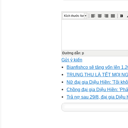
Kích thước font
Đường dẫn
:
p
Gửi ý kiến
Bianfishco sẽ tăng vốn lên 1.
TRUNG THU LÀ TẾT MỌI N
Nữ đại gia Diệu Hiền: 'Tôi kh
Chồng đại gia Diệu Hiền: 'Phải
Trả nợ sau 29/8, đại gia Diệu