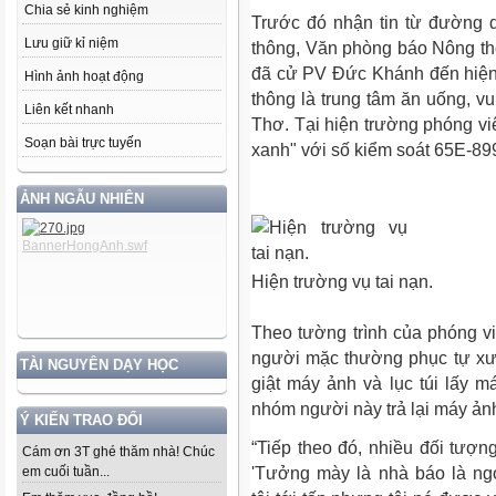
Chia sẻ kinh nghiệm
Trước đó nhận tin từ đường 
Lưu giữ kỉ niệm
thông, Văn phòng báo Nông t
đã cử PV Đức Khánh đến hiện t
Hình ảnh hoạt động
thông là trung tâm ăn uống, vu
Liên kết nhanh
Thơ. Tại hiện trường phóng vi
Soạn bài trực tuyến
xanh" với số kiểm soát 65E-89
ẢNH NGẪU NHIÊN
Hiện trường vụ tai nạn.
Theo tường trình của phóng vi
người mặc thường phục tự xưn
TÀI NGUYÊN DẠY HỌC
giật máy ảnh và lục túi lấy m
nhóm người này trả lại máy ảnh, 
Ý KIẾN TRAO ĐỔI
“Tiếp theo đó, nhiều đối tượng
Cám ơn 3T ghé thăm nhà! Chúc
em cuối tuần...
'Tưởng mày là nhà báo là ng