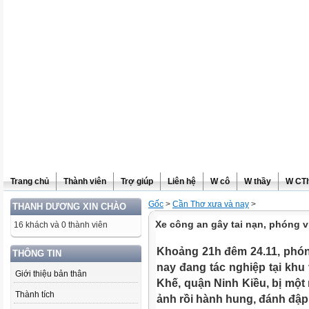
Trang chủ
Thành viên
Trợ giúp
Liên hệ
W cô
W thầy
W CT
Gốc
>
Cần Thơ xưa và nay
>
THANH DƯƠNG XIN CHÀO
Xe công an gây tai nạn, phóng 
16 khách và 0 thành viên
Khoảng 21h đêm 24.11, phó
THÔNG TIN
nay đang tác nghiệp tại kh
Giới thiệu bản thân
Khế, quận Ninh Kiều, bị một
Thành tích
ảnh rồi hành hung, đánh đậ