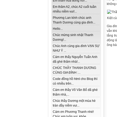
Em thăm vua đồng hồ!...
không n
Em thăm A2, chúc A2 cuối tuần
nhiều niềm vui!...
Phương Lan kính chúc anh
Kiệt c
Thanh Dương cùng gia đình...
Gia đìn
Hello...
vẫn kh
Chúc mừng sinh nhật Thanh
lắng t
Dương!...
động l
ông bà
Chúc Anh cùng gia đình VẠN SỰ
NHƯ Ý ...
Cám ơn thấy Nguyễn Tuấn Anh
đã ghé thăm nhà!...
CHÚC THẦY THANH DƯƠNG
CÙNG GIA ĐÌNH :...
Code đồng hồ html cho Blog thì
có nhiều trên...
Cám ơn thầy Võ Văn Bổ đã ghé
thăm nhà,...
Chúc thầy Dương một mùa hè
tràn đầy niềm vui...
Cám ơn Phương Thanh nhé!
Chúc em luôn vui, khỏe...