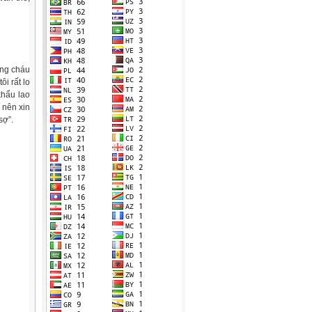
ưng cháu
i rất lo
khẩu lao
 nên xin
sợ”.