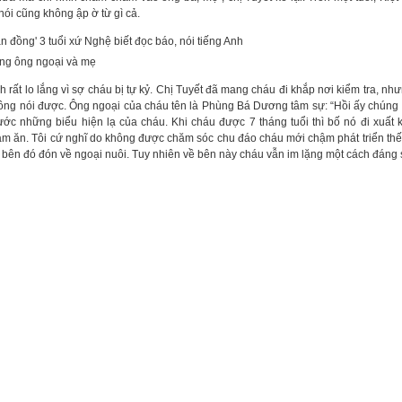
ói cũng không ập ờ từ gì cả.
ùng ông ngoại và mẹ
h rất lo lắng vì sợ cháu bị tự kỷ. Chị Tuyết đã mang cháu đi khắp nơi kiểm tra, nh
ông nói được. Ông ngoại của cháu tên là Phùng Bá Dương tâm sự: “Hồi ấy chúng tô
rước những biểu hiện lạ của cháu. Khi cháu được 7 tháng tuổi thì bố nó đi xuất 
àm ăn. Tôi cứ nghĩ do không được chăm sóc chu đáo cháu mới chậm phát triển thế
 bên đó đón về ngoại nuôi. Tuy nhiên về bên này cháu vẫn im lặng một cách đáng 