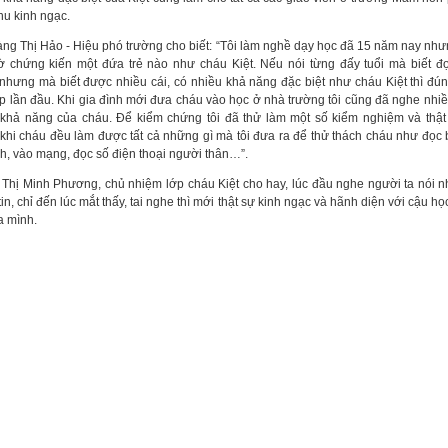
hu kinh ngạc.
ng Thị Hảo - Hiệu phó trường cho biết: “Tôi làm nghề dạy học đã 15 năm nay nh
ờ chứng kiến một đứa trẻ nào như cháu Kiệt. Nếu nói từng đấy tuổi mà biết đọ
 nhưng mà biết được nhiều cái, có nhiều khả năng đặc biệt như cháu Kiệt thì đún
p lần đầu. Khi gia đình mới đưa cháu vào học ở nhà trường tôi cũng đã nghe nhi
 khả năng của cháu. Để kiểm chứng tôi đã thử làm một số kiểm nghiệm và thậ
khi cháu đều làm được tất cả những gì mà tôi đưa ra để thử thách cháu như đọc
nh, vào mạng, đọc số điện thoại người thân…”.
 Thị Minh Phương, chủ nhiệm lớp cháu Kiệt cho hay, lúc đầu nghe người ta nói 
in, chỉ đến lúc mắt thấy, tai nghe thì mới thật sự kinh ngạc và hãnh diện với cậu họ
a mình.