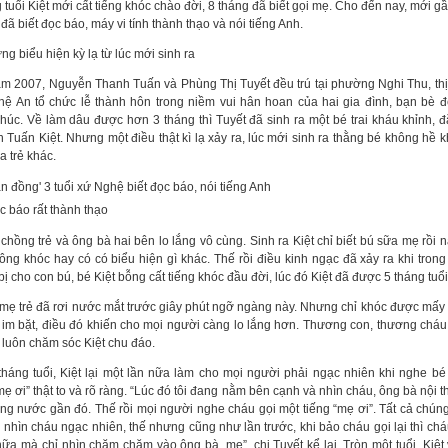
 tuổi Kiệt mới cất tiếng khóc chào đời, 8 tháng đã biết gọi mẹ. Cho đến nay, mới gầ
đã biết đọc báo, máy vi tính thành thạo và nói tiếng Anh.
g biểu hiện kỳ lạ từ lúc mới sinh ra
m 2007, Nguyễn Thanh Tuấn và Phùng Thị Tuyết đều trú tại phường Nghi Thu, th
hệ An tổ chức lễ thành hôn trong niềm vui hân hoan của hai gia đình, bạn bè 
húc. Về làm dâu được hơn 3 tháng thì Tuyết đã sinh ra một bé trai kháu khỉnh, đặ
 Tuấn Kiệt. Nhưng một điều thật kì lạ xảy ra, lúc mới sinh ra thằng bé không hề 
a trẻ khác.
c báo rất thành thạo
chồng trẻ và ông bà hai bên lo lắng vô cùng. Sinh ra Kiệt chỉ biết bú sữa mẹ rồi 
ông khóc hay có có biểu hiện gì khác. Thế rồi điều kinh ngạc đã xảy ra khi trong
ị cho con bú, bé Kiệt bỗng cất tiếng khóc đầu đời, lúc đó Kiệt đã được 5 tháng tuổi
mẹ trẻ đã rơi nước mắt trước giây phút ngỡ ngàng này. Nhưng chỉ khóc được mấy t
ại im bặt, điều đó khiến cho mọi người càng lo lắng hơn. Thương con, thương cháu
 luôn chăm sóc Kiệt chu đáo.
tháng tuổi, Kiệt lại một lần nữa làm cho mọi người phải ngạc nhiên khi nghe bé
mẹ ơi” thật to và rõ ràng. “Lúc đó tôi đang nằm bên cạnh và nhìn cháu, ông bà nội t
ng nước gần đó. Thế rồi mọi người nghe cháu gọi một tiếng “mẹ ơi”. Tất cả chúng
i nhìn cháu ngạc nhiên, thế nhưng cũng như lần trước, khi bảo cháu gọi lại thì ch
nữa mà chỉ nhìn chăm chăm vào ông bà, mẹ”, chị Tuyết kể lại. Tròn một tuổi, Kiệt 