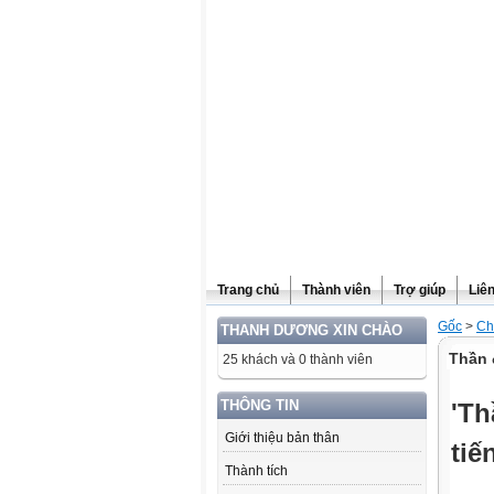
Website được thừa kế từ
Violet.vn
, người quản trị:
Đỗ Thanh Dư
Trang chủ
Thành viên
Trợ giúp
Liê
Gốc
>
Ch
THANH DƯƠNG XIN CHÀO
Thần 
25 khách và 0 thành viên
THÔNG TIN
'Th
Giới thiệu bản thân
tiế
Thành tích