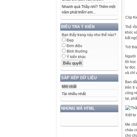
Nhanh quá Thầy nhỉ? Thêm một
năm phát triển! em...
Clip K
ĐIỀU TRA Ý KIẾN
Thế rồ
khóc v
Bạn thấy trang này như thế nào?
bất ng
Đẹp
Đơn điệu
Trở th
Bình thường
Người n
Ý kiến khác
tôi học
tự đọc
và chỉ 
SẮP XẾP DỮ LIỆU
Ban đầ
Mới nhất
trên ti
cũng n
Tải nhiều nhất
lại, ph
NHÚNG MÃ HTML
Kiệt tự
Mẹ chá
cháu c
cho ch