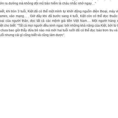
lớn ra đường mà không đội mũ bảo hiểm là cháu nhắc nhở ngay…”
ết, khi tròn 3 tuổi, Kiệt đã có thể một mình tự khởi động nguồn điện thoại, máy vi
ames, vào mạng… . Giờ đây khi đã bước sang 4 tuổi, Kiệt còn có thể đọc thuộc
hoại của người thân, đọc tất cả các mệnh giá tiền Việt Nam…. Một người hàng
ệt cho biết: “Tất cả mọi người đều kinh ngạc bởi những khả năng của Kiệt, bởi từ t
 chưa bao giờ thấy đứa trẻ nào mà mới hai tuổi rưỡi đã có thể đọc báo trơn tru và
uổi nhưng cái gì cũng biết và cũng làm được”.