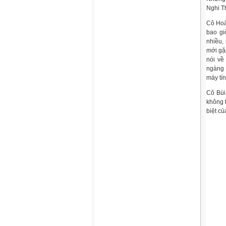
Nghi T
Cô Hoà
bao gi
nhiều,
mới gặ
nói về
ngàng 
máy tí
Cô Bùi
không t
biệt củ