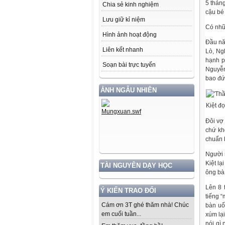
5 tháng
Chia sẻ kinh nghiệm
cậu bé 
Lưu giữ kỉ niệm
Có nhữn
Hình ảnh hoạt động
Đầu nă
Liên kết nhanh
Lò, Ng
hạnh p
Soạn bài trực tuyến
Nguyễn
bao đứ
ẢNH NGẪU NHIÊN
Kiệt đọ
Đôi vợ 
chứ kh
chuẩn b
Người 
Kiệt l
TÀI NGUYÊN DẠY HỌC
ông bà
Lên 8 
Ý KIẾN TRAO ĐỔI
tiếng “
Cám ơn 3T ghé thăm nhà! Chúc
bàn uố
em cuối tuần...
xúm lạ
nói gì 