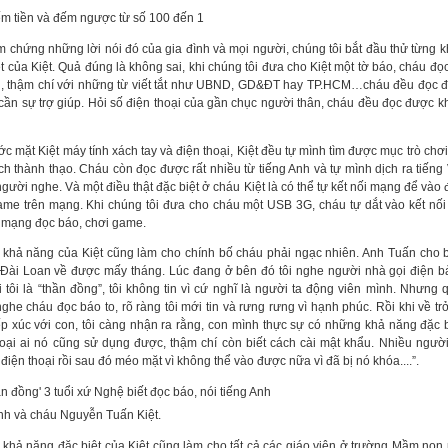
ếm tiền và đếm ngược từ số 100 đến 1
m chứng những lời nói đó của gia đình và mọi người, chúng tôi bắt đầu thử từng 
t của Kiệt. Quả đúng là không sai, khi chúng tôi đưa cho Kiệt một tờ báo, cháu đọ
g, thậm chí với những từ viết tắt như UBND, GD&ĐT hay TP.HCM…cháu đều đọc
cần sự trợ giúp. Hỏi số điện thoại của gần chục người thân, cháu đều đọc được k
ớc mặt Kiệt máy tính xách tay và điện thoại, Kiệt đều tự mình tìm được mục trò chơi
ch thành thạo. Cháu còn đọc được rất nhiều từ tiếng Anh và tự mình dịch ra tiếng 
gười nghe. Và một điều thật đặc biệt ở cháu Kiệt là có thể tự kết nối mạng để vào 
ame trên mạng. Khi chúng tôi đưa cho cháu một USB 3G, cháu tự dắt vào kết nối 
o mạng đọc báo, chơi game.
khả năng của Kiệt cũng làm cho chính bố cháu phải ngạc nhiên. Anh Tuấn cho bi
 Đài Loan về được mấy tháng. Lúc đang ở bên đó tôi nghe người nhà gọi điện b
i tôi là “thần đồng”, tôi không tin vì cứ nghĩ là người ta động viên mình. Nhưng 
nghe cháu đọc báo to, rõ ràng tôi mới tin và rưng rưng vì hạnh phúc. Rồi khi về tr
iếp xúc với con, tôi càng nhận ra rằng, con mình thực sự có những khả năng đặc b
hoại ai nó cũng sử dụng được, thậm chí còn biết cách cài mật khẩu. Nhiều ngườ
điện thoại rồi sau đó méo mặt vì không thể vào được nữa vì đã bị nó khóa....”.
h và cháu Nguyễn Tuấn Kiệt.
khả năng đặc biệt của Kiệt cũng làm cho tất cả các giáo viên ở trường Mầm no