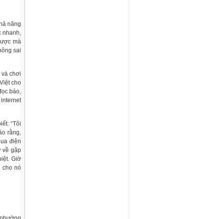
khả năng
c nhanh,
 được mà
hông sai
 và chơi
Việt cho
đọc báo,
internet
ết: “Tôi
ảo rằng,
qua điện
ở về gặp
iệt. Giờ
i cho nó
n phường