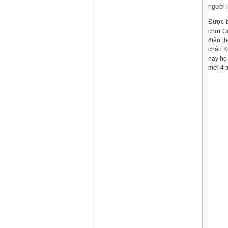
người 
Được bi
chơi G
điện t
cháu Ki
nay họ
mới 4 t