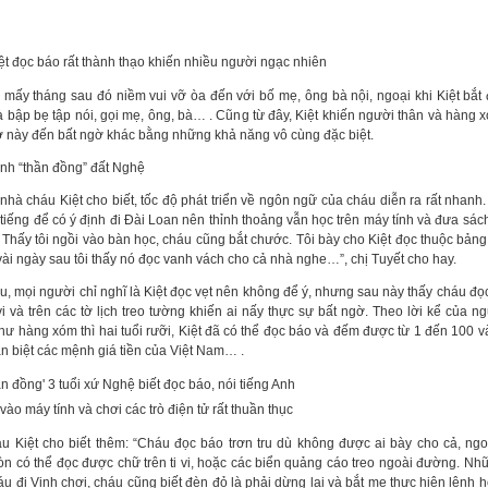
iệt đọc báo rất thành thạo khiến nhiều người ngạc nhiên
i mấy tháng sau đó niềm vui vỡ òa đến với bố mẹ, ông bà nội, ngoại khi Kiệt bắt 
à bập bẹ tập nói, gọi mẹ, ông, bà… . Cũng từ đây, Kiệt khiến người thân và hàng x
ờ này đến bất ngờ khác bằng những khả năng vô cùng đặc biệt.
ành “thần đồng” đất Nghệ
hà cháu Kiệt cho biết, tốc độ phát triển về ngôn ngữ của cháu diễn ra rất nhanh. 
 tiếng để có ý định đi Đài Loan nên thỉnh thoảng vẫn học trên máy tính và đưa sác
. Thấy tôi ngồi vào bàn học, cháu cũng bắt chước. Tôi bày cho Kiệt đọc thuộc bảng
vài ngày sau tôi thấy nó đọc vanh vách cho cả nhà nghe…”, chị Tuyết cho hay.
u, mọi người chỉ nghĩ là Kiệt đọc vẹt nên không để ý, nhưng sau này thấy cháu đọ
 vi và trên các tờ lịch treo tường khiến ai nấy thực sự bất ngờ. Theo lời kể của n
hư hàng xóm thì hai tuổi rưỡi, Kiệt đã có thể đọc báo và đếm được từ 1 đến 100 
ân biệt các mệnh giá tiền của Việt Nam… .
 vào máy tính và chơi các trò điện tử rất thuần thục
u Kiệt cho biết thêm: “Cháu đọc báo trơn tru dù không được ai bày cho cả, ngoà
òn có thể đọc được chữ trên ti vi, hoặc các biển quảng cáo treo ngoài đường. N
áu đi Vinh chơi, cháu cũng biết đèn đỏ là phải dừng lại và bắt mẹ thực hiện lệnh 