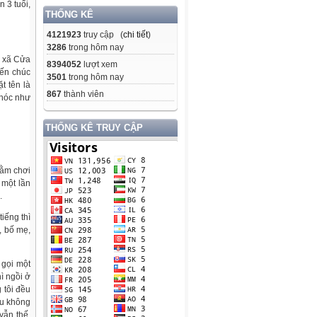
n 3 tuổi,
THỐNG KÊ
4121923
truy cập (
chi tiết
)
3286
trong hôm nay
ị xã Cửa
8394052
lượt xem
đến chúc
3501
trong hôm nay
t tên là
867
thành viên
khóc như
THỐNG KÊ TRUY CẬP
nằm chơi
 một lần
.
iếng thì
, bố mẹ,
 gọi một
hì ngồi ở
 tôi đều
áu không
vẫn thế,