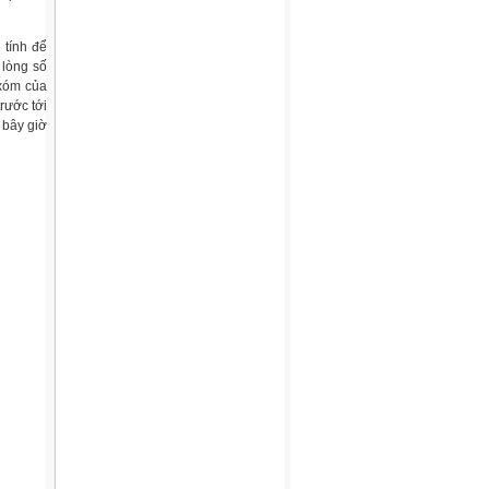
 tính để
 lòng số
 xóm của
rước tới
 bây giờ