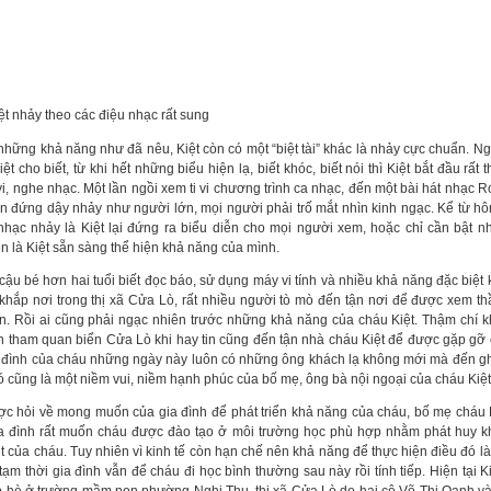
iệt nhảy theo các điệu nhạc rất sung
những khả năng như đã nêu, Kiệt còn có một “biệt tài” khác là nhảy cực chuẩn. N
ệt cho biết, từ khi hết những biểu hiện lạ, biết khóc, biết nói thì Kiệt bắt đầu rất t
vi, nghe nhạc. Một lần ngồi xem ti vi chương trình ca nhạc, đến một bài hát nhạc Ro
ên đứng dậy nhảy như người lớn, mọi người phải trố mắt nhìn kinh ngạc. Kể từ h
nhạc nhảy là Kiệt lại đứng ra biểu diễn cho mọi người xem, hoặc chỉ cần bật n
ên là Kiệt sẵn sàng thể hiện khả năng của mình.
 cậu bé hơn hai tuổi biết đọc báo, sử dụng máy vi tính và nhiều khả năng đặc biệt 
 khắp nơi trong thị xã Cửa Lò, rất nhiều người tò mò đến tận nơi để được xem t
ện. Rồi ai cũng phải ngạc nhiên trước những khả năng của cháu Kiệt. Thậm chí 
ến tham quan biển Cửa Lò khi hay tin cũng đến tận nhà cháu Kiệt để được gặp gỡ 
a đình của cháu những ngày này luôn có những ông khách lạ không mới mà đến g
ó cũng là một niềm vui, niềm hạnh phúc của bố mẹ, ông bà nội ngoại của cháu Kiệt
ợc hỏi về mong muốn của gia đình để phát triển khả năng của cháu, bố mẹ cháu 
ia đình rất muốn cháu được đào tạo ở môi trường học phù hợp nhằm phát huy 
t của cháu. Tuy nhiên vì kinh tế còn hạn chế nên khả năng để thực hiện điều đó là 
 tạm thời gia đình vẫn để cháu đi học bình thường sau này rồi tính tiếp. Hiện tại K