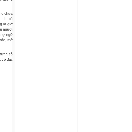
ưng chưa
c thì có
g là giờ
ều người
t sự ngỡ
 báo, mở
nhưng cô
c trò đặc