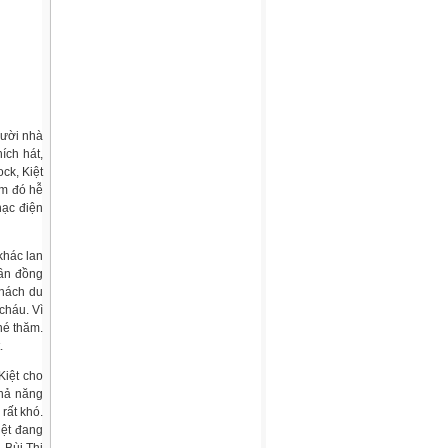
gười nhà
hích hát,
ck, Kiệt
ôm đó hễ
hạc điện
khác lan
hần đồng
khách du
cháu. Vì
hé thăm.
.
Kiệt cho
khả năng
rất khó.
iệt đang