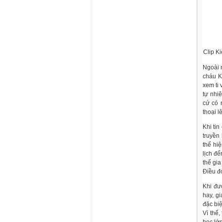
Clip K
Ngoài 
cháu Ki
xem ti 
tự nhi
cứ có 
thoại l
Khi tin
truyền
thể hi
lịch đ
thế gi
Điều đ
Khi đư
hay, g
đặc biệ
Vì thế,