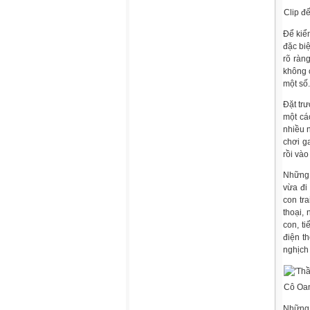
Clip đ
Để kiể
đặc biệ
rõ ràn
không 
một số.
Đặt trư
một cá
nhiều n
chơi g
rồi và
Những 
vừa đi
con tra
thoại, 
con, t
điện t
nghịch 
Cô Oan
Những 