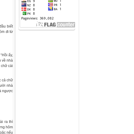
đầu biết
óm đi từ
“Hồi ấy,
h về nhà
 chữ cái
c cả chữ
gười nhà
và ngược
i ra thì
hững hôm
hoặc nếu