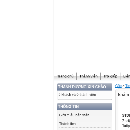
Website được thừa kế từ
Violet.vn
, người quản trị:
Đỗ Thanh Dư
Trang chủ
Thành viên
Trợ giúp
Liê
Gốc
>
Ti
THANH DƯƠNG XIN CHÀO
khám 
5 khách và 0 thành viên
THÔNG TIN
Giới thiệu bản thân
STDL
7 tr
Thành tích
Tulip