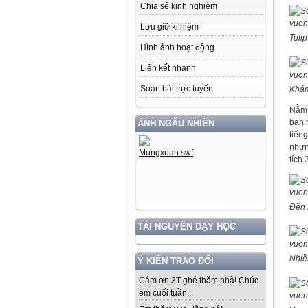
Chia sẻ kinh nghiệm
Lưu giữ kỉ niệm
Tuli
Hình ảnh hoạt động
Liên kết nhanh
Soạn bài trực tuyến
Khám
Nằm 
bạn 
ẢNH NGẪU NHIÊN
tiến
nhưn
tích 
Đến 
TÀI NGUYÊN DẠY HỌC
Nhiề
Ý KIẾN TRAO ĐỔI
Cám ơn 3T ghé thăm nhà! Chúc
em cuối tuần...