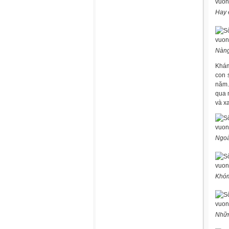
Hay 
Nàng
Khám
con 
năm.
qua 
và x
Ngoà
Khóm
Nhữn