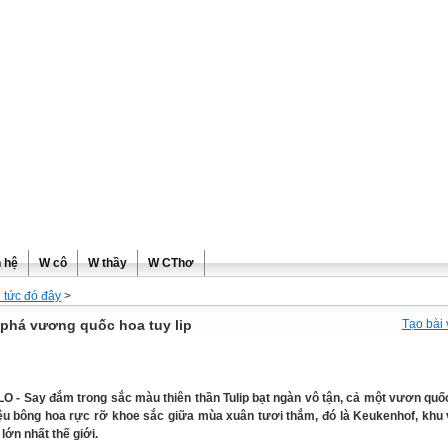
ơng
n hệ
W cô
W thầy
W CThơ
n tức đó đây
>
phá vương quốc hoa tuy lip
Tạo bài 
O - Say đắm trong sắc màu thiên thần Tulip bạt ngàn vô tận, cả một vươn qu
iệu bông hoa rực rỡ khoe sắc giữa mùa xuân tươi thắm, đó là Keukenhof, kh
 lớn nhất thế giới.