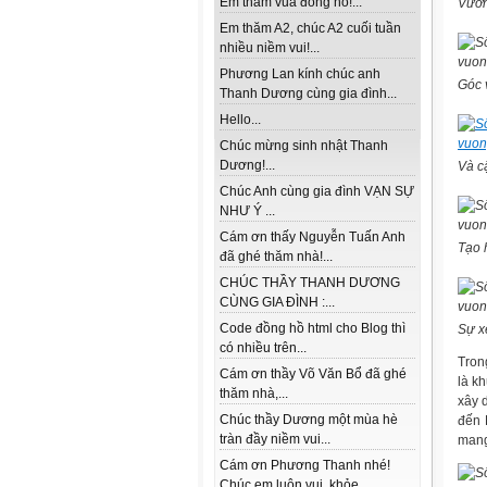
Em thăm vua đồng hồ!...
Vươn
Em thăm A2, chúc A2 cuối tuần
nhiều niềm vui!...
Phương Lan kính chúc anh
Góc 
Thanh Dương cùng gia đình...
Hello...
Chúc mừng sinh nhật Thanh
Dương!...
Và c
Chúc Anh cùng gia đình VẠN SỰ
NHƯ Ý ...
Cám ơn thấy Nguyễn Tuấn Anh
Tạo 
đã ghé thăm nhà!...
CHÚC THẦY THANH DƯƠNG
CÙNG GIA ĐÌNH :...
Code đồng hồ html cho Blog thì
Sự x
có nhiều trên...
Tron
Cám ơn thầy Võ Văn Bổ đã ghé
là k
thăm nhà,...
xây 
Chúc thầy Dương một mùa hè
đến 
tràn đầy niềm vui...
mang
Cám ơn Phương Thanh nhé!
Chúc em luôn vui, khỏe...