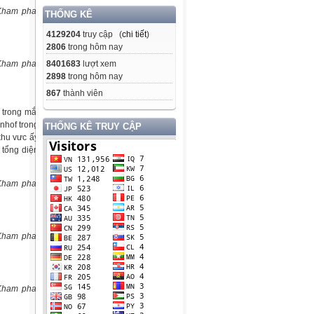
THỐNG KÊ
4129204
truy cập (
chi tiết
)
2806
trong hôm nay
8401683
lượt xem
2898
trong hôm nay
867
thành viên
 trong mắt
nhof trong
THỐNG KÊ TRUY CẬP
khu vưc ấy
 tổng diện