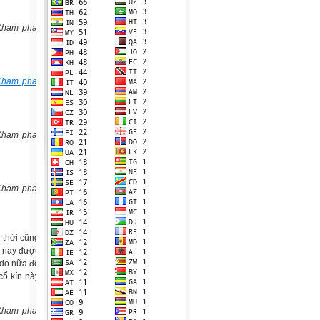
 thời cũng
y nay được
 do nữa để
cổ kín này