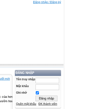
Đăng nhập / Đăng ký
ĐĂNG NHẬP
viết mới
Tên truy nhập
Mật khẩu
Ghi nhớ
ốc của hơn
u vườn hoa
Quên mật khẩu
ĐK thành viên