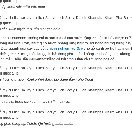
e ấp khoa sắc giữa trần gian
 tiên Tulip tuyệt đẹp đến mọi góc nhìn
 phá Keukenhof không chỉ là hoa mà cả khu vườn rộng 32 héc ta này được thiế
song dài uốn lượn, những hồ nước phẳng lặng như tờ soi bóng những hàng cây 
 Dạo quanh qua cây cầu gỗ,
chiêm nghiệm vẻ đẹp
ghế gỗ cạnh bờ hồ hay men th
những con đường mòn lát gạch thật đáng yêu…bầu không khí thoáng nhẹ nhàng, 
anh mát…hãy đến Keukenhof bằng cả trái tim và tình yêu thương hoa cỏ.
i hoa, khu vườn Keukenhof được tạo dáng đầy nghệ thuật
 hoa soi bóng dưới hàng cây cổ thụ cao vút
g gian hang nghĩ chân tận hưởng thiên nhiên