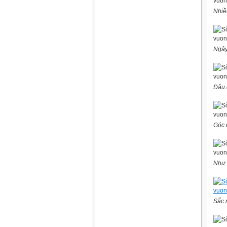
Nhiề
Ngây
Đâu 
Góc 
Như 
Sắc 