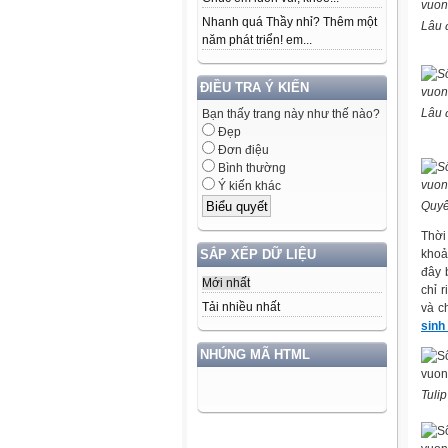
Nhanh quá Thầy nhỉ? Thêm một
Lâu 
năm phát triển! em...
ĐIỀU TRA Ý KIẾN
Lâu đ
Bạn thấy trang này như thế nào?
Đẹp
Đơn điệu
Bình thường
Ý kiến khác
Quyế
Thời
khoả
SẮP XẾP DỮ LIỆU
đây 
Mới nhất
chỉ 
Tải nhiều nhất
và c
sinh
NHÚNG MÃ HTML
Tuli