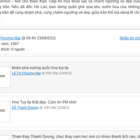
enhof – Nơi cho thiên thần Tulip trổ hoa khoe sắc và chiêm ngưỡng vẻ đẹp của
g trần. Nếu đã đến Hà Lan, bạn đừng quên ghé qua khu vườn hoa của những 
g trần để cùng khám phá, cùng chiêm ngưỡng vẻ đẹp giữa trần thế mà đáng lẽ chỉ 
.
 Phương Mai
@ 09:40 23/08/2011
Nhắn tin cho
t xem: 1997
 thích: 0 người
khám phá vương quốc hoa tuy lip
Lê Thị Phương Mai
@ 09h:40p 23/08/11
Hoa Tuy lip thật đẹp. Cám ơn PM nhé!
Đỗ Thanh Dương
@ 10h:19p 23/08/11
Tham thay Thanh Duong, chuc thay nam hoc moi co nhieu thanh tich cao, c