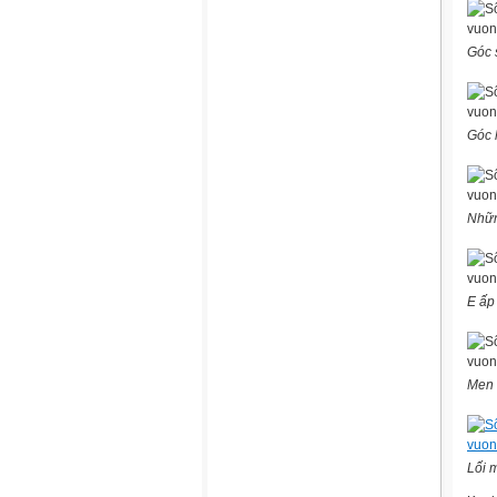
Góc 
Góc 
Nhữn
E ấp
Men t
Lối 