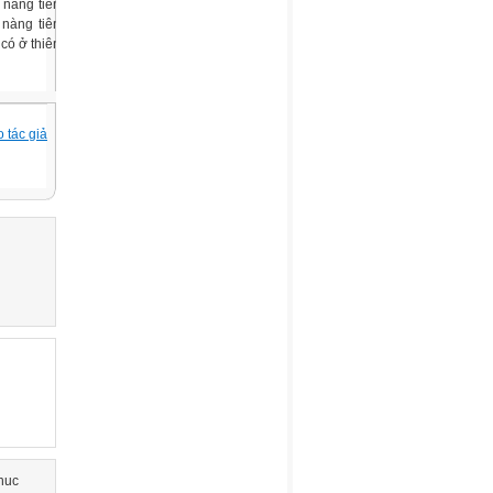
 nàng tiên
nàng tiên
có ở thiên
 tác giả
huc