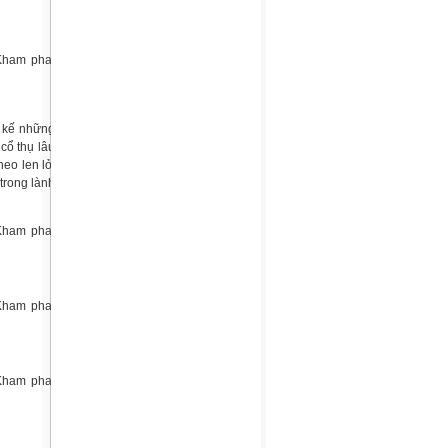
t kế những
cổ thụ lâu
eo len lỏi
trong lành