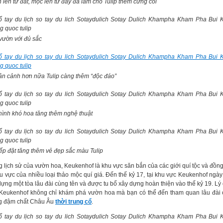
 lên từ đất, mọc lên từ đấy đã làm cho Tulip thêm cứng cỏi
vườn với đủ sắc
ận cảnh hơn nữa Tulip càng thêm “độc đáo”
hình khó hoa tăng thêm nghệ thuật
ếp đặt tăng thêm vẻ đẹp sắc màu Tulip
g lịch sử của vườn hoa, Keukenhof là khu vực săn bắn của các giới quí tộc và đồng
hu vực của nhiều loại thảo mộc quí giá. Đến thế kỷ 17, tại khu vực Keukenhof ngà
dựng một tòa lâu đài cùng tên và được tu bổ xây dựng hoàn thiện vào thế kỷ 19. Lý
Keukenhof không chỉ khám phá vườn hoa mà bạn có thể đến tham quan lâu đài 
 đậm chất Châu Âu
thời trung cổ
.