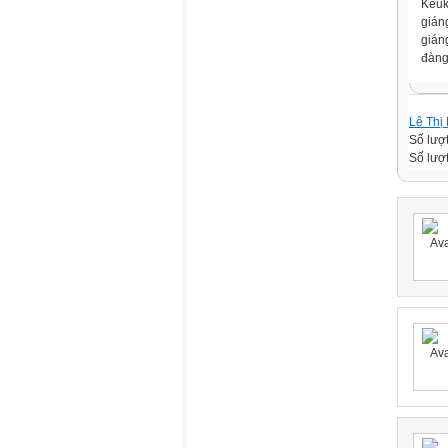
Keuk
gián
gián
đàng
Lê Thị
Số lượ
Số lượt