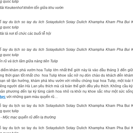
đài Keukenhof khiêm tốn giữa khu vườn
ài là nơi tổ chức các buổi lễ hội
n rũ và lịch lãm giữa nàng tiên Tulip
 điểm khám phá vườn hoa Tulip lớn nhất thế giới này là vào đầu tháng 3 đến giữ
ng thời gian tốt nhất cho hoa Tulip khoe sắc nở nụ đón chào du khách đến khá
bạn sẽ tận hưởng, khám phá khu vườn với nhiều chủng loại hoa Tulip, một loài
riêng người dân Hà Lan yêu thích mà cả toàn thế giới đều yêu thích. Không cầu k
hân phương đến lại kỳ từng cánh hoa nhô ra khỏi nụ khoe sắc như một sức số
 lực
với những gam màu quyến rũ…
p - Mộc mạc quyến rũ đến lạ thường