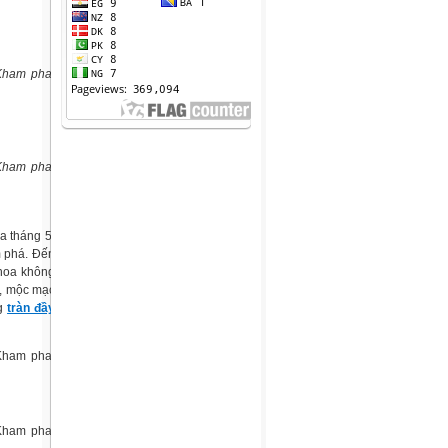
a tháng 5,
m phá. Đến
 hoa không
ỳ, mộc mạc
ng
tràn đầy