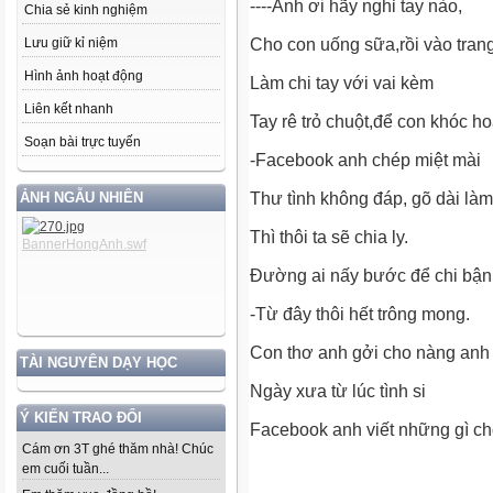
----Anh ơi hãy nghỉ tay nào,
Chia sẻ kinh nghiệm
Lưu giữ kỉ niệm
Cho con uống sữa,rồi vào tran
Hình ảnh hoạt động
Làm chi tay với vai kèm
Liên kết nhanh
Tay rê trỏ chuột,để con khóc ho
Soạn bài trực tuyến
-Facebook anh chép miệt mài
ẢNH NGẪU NHIÊN
Thư tình không đáp, gõ dài làm
Thì thôi ta sẽ chia ly.
Đường ai nấy bước để chi bận 
-Từ đây thôi hết trông mong.
Con thơ anh gởi cho nàng anh 
TÀI NGUYÊN DẠY HỌC
Ngày xưa từ lúc tình si
Ý KIẾN TRAO ĐỔI
Facebook anh viết những gì ch
Cám ơn 3T ghé thăm nhà! Chúc
em cuối tuần...