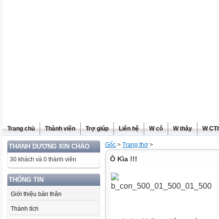
Trang chủ
Thành viên
Trợ giúp
Liên hệ
W cô
W thầy
W CT
Gốc
>
Trang thơ
>
THANH DƯƠNG XIN CHÀO
Ô Kìa !!!
30 khách và 0 thành viên
THÔNG TIN
Giới thiệu bản thân
Thành tích