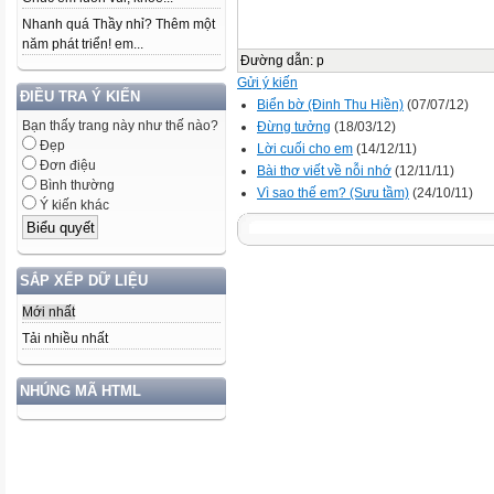
Nhanh quá Thầy nhỉ? Thêm một
năm phát triển! em...
Đường dẫn
:
p
Gửi ý kiến
ĐIỀU TRA Ý KIẾN
Biển bờ (Đinh Thu Hiền)
(07/07/12)
Bạn thấy trang này như thế nào?
Đừng tưởng
(18/03/12)
Đẹp
Lời cuối cho em
(14/12/11)
Đơn điệu
Bài thơ viết về nỗi nhớ
(12/11/11)
Bình thường
Vì sao thế em? (Sưu tầm)
(24/10/11)
Ý kiến khác
SẮP XẾP DỮ LIỆU
Mới nhất
Tải nhiều nhất
NHÚNG MÃ HTML