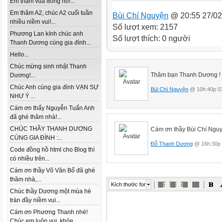
Em thăm vua đồng hồ!...
Em thăm A2, chúc A2 cuối tuần
Bùi Chí Nguyện
@ 20:55 27/02
nhiều niềm vui!...
Số lượt xem: 2157
Phương Lan kính chúc anh
Số lượt thích: 0 người
Thanh Dương cùng gia đình...
Hello...
Chúc mừng sinh nhật Thanh
Thăm bạn Thanh Dương !
Dương!...
Chúc Anh cùng gia đình VẠN SỰ
Bùi Chí Nguyện
@ 10h:40p 03
NHƯ Ý ...
Cám ơn thấy Nguyễn Tuấn Anh
đã ghé thăm nhà!...
CHÚC THẦY THANH DƯƠNG
Cám ơn thầy Bùi Chí Nguy
CÙNG GIA ĐÌNH :...
Đỗ Thanh Dương
@ 16h:30p 
Code đồng hồ html cho Blog thì
có nhiều trên...
Cám ơn thầy Võ Văn Bổ đã ghé
thăm nhà,...
Kích thước font
Chúc thầy Dương một mùa hè
tràn đầy niềm vui...
Cám ơn Phương Thanh nhé!
Chúc em luôn vui, khỏe...