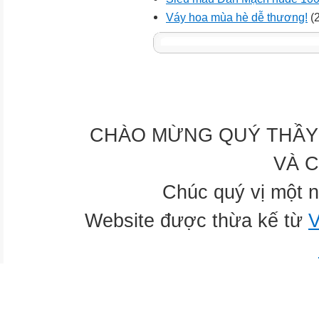
Váy hoa mùa hè dễ thương!
(2
CHÀO MỪNG QUÝ THẦY 
VÀ 
Chúc quý vị một n
Website được thừa kế từ
V