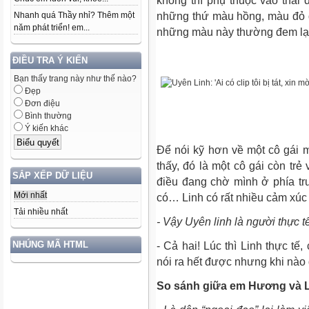
không thì phụ thuộc vào thái 
Nhanh quá Thầy nhỉ? Thêm một
những thứ màu hồng, màu đỏ đ
năm phát triển! em...
những màu này thường đem lại
ĐIỀU TRA Ý KIẾN
Bạn thấy trang này như thế nào?
Đẹp
Đơn điệu
Bình thường
Ý kiến khác
Để nói kỹ hơn về một cô gái 
thấy, đó là một cô gái còn tr
SẮP XẾP DỮ LIỆU
điều đang chờ mình ở phía trư
Mới nhất
có… Linh có rất nhiều cảm xúc
Tải nhiều nhất
- Vậy Uyên linh là người thực 
NHÚNG MÃ HTML
- Cả hai! Lúc thì Linh thực tế
nói ra hết được nhưng khi nào
So sánh giữa em Hương và Lin