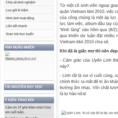
Chia sẻ kinh nghiệm
Từ một cô sinh viên ngoại giao
Lưu giữ kỉ niệm
quân Vietnam Idol 2010, việc 
của công chúng là một áp lực 
Hình ảnh hoạt động
lực làm việc, album đầu tay 
Liên kết nhanh
“trình làng” vào hôm qua (8/2
Soạn bài trực tuyến
qua khiến dư luận đặt nhiều 
Vietnam Idol 2010 chia sẻ.
ẢNH NGẪU NHIÊN
Khi đã là giấc mơ thì nên đẹp
- Cảm giác của Uyên Linh thế
này?
- Linh rất là vui vì cuối cùng
chính thức ra mắt để tri ân kh
TÀI NGUYÊN DẠY HỌC
trường âm nhạc. Với chất lượn
là tự hào nữa!
Ý KIẾN TRAO ĐỔI
Cám ơn 3T ghé thăm nhà! Chúc
em cuối tuần...