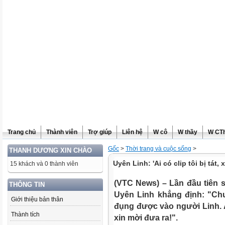
Trang chủ
Thành viên
Trợ giúp
Liên hệ
W cô
W thầy
W CT
Gốc
>
Thời trang và cuộc sống
>
THANH DƯƠNG XIN CHÀO
Uyên Linh: 'Ai có clip tôi bị tát, 
15 khách và 0 thành viên
(VTC News) – Lần đầu tiên s
THÔNG TIN
Uyên Linh khẳng định: "Ch
Giới thiệu bản thân
đụng được vào người Linh. A
Thành tích
xin mời đưa ra!".