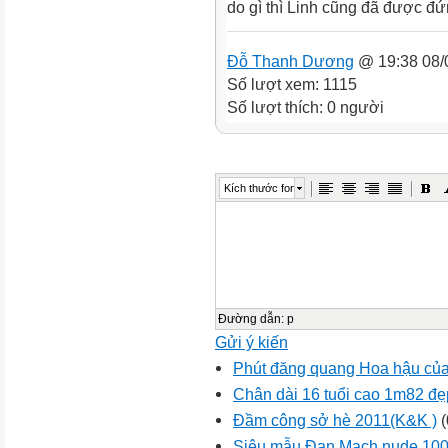
do gì thì Linh cũng đã được đứ
Đỗ Thanh Dương
@ 19:38 08/
Số lượt xem: 1115
Số lượt thích: 0 người
Kích thước font
Đường dẫn
:
p
Gửi ý kiến
Phút đăng quang Hoa hậu của
Chân dài 16 tuổi cao 1m82 đ
Đầm công sở hè 2011(K&K )
(
Siêu mẫu Đan Mạch nude 100