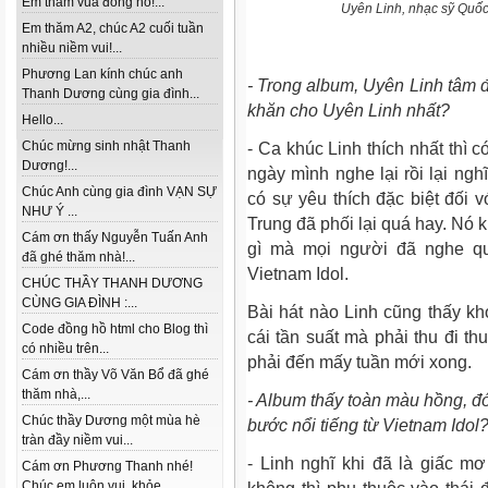
Em thăm vua đồng hồ!...
Uyên Linh, nhạc sỹ Quốc 
Em thăm A2, chúc A2 cuối tuần
nhiều niềm vui!...
Phương Lan kính chúc anh
- Trong album, Uyên Linh tâm đ
Thanh Dương cùng gia đình...
khăn cho Uyên Linh nhất?
Hello...
Chúc mừng sinh nhật Thanh
- Ca khúc Linh thích nhất thì 
Dương!...
ngày mình nghe lại rồi lại ngh
Chúc Anh cùng gia đình VẠN SỰ
có sự yêu thích đặc biệt đối v
NHƯ Ý ...
Trung đã phối lại quá hay. Nó
Cám ơn thấy Nguyễn Tuấn Anh
gì mà mọi người đã nghe 
đã ghé thăm nhà!...
Vietnam Idol.
CHÚC THẦY THANH DƯƠNG
CÙNG GIA ĐÌNH :...
Bài hát nào Linh cũng thấy khó
Code đồng hồ html cho Blog thì
cái tần suất mà phải thu đi thu
có nhiều trên...
phải đến mấy tuần mới xong.
Cám ơn thầy Võ Văn Bổ đã ghé
thăm nhà,...
- Album thấy toàn màu hồng, đó
Chúc thầy Dương một mùa hè
bước nổi tiếng từ Vietnam Idol
tràn đầy niềm vui...
- Linh nghĩ khi đã là giấc mơ
Cám ơn Phương Thanh nhé!
Chúc em luôn vui, khỏe...