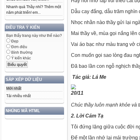
Hay nỗi nhớ lấp vùi theo cát bụ
Nhanh quá Thầy nhỉ? Thêm một
Dẫu cay đắng, dẫu trăm nghìn đ
năm phát triển! em...
Nhọc nhằn nào thầy gửi lại ng
ĐIỀU TRA Ý KIẾN
Mai thầy về, mùa gọi nắng lên 
Bạn thấy trang này như thế nào?
Đẹp
Vai áo bạc như màu trang vở c
Đơn điệu
Bình thường
Con muốn gọi sao lòng đau ng
Ý kiến khác
Đã bao lần con ngỗ nghịch thầy
Tác giả: Lá Me
SẮP XẾP DỮ LIỆU
Mới nhất
Tải nhiều nhất
Chúc thầy luôn mạnh khỏe và ti
NHÚNG MÃ HTML
2. Lời Cảm Tạ
Tôi đứng lặng giữa cuộc đời n
Để một lần nhớ lại mái trường