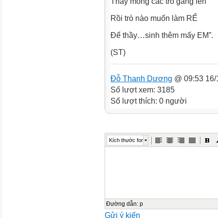
Thầy mong các trò gắng lên
Rồi trò nào muốn làm RỂ
Để thầy…sinh thêm mấy EM”.
(ST)
Đỗ Thanh Dương
@ 09:53 16/
Số lượt xem: 3185
Số lượt thích: 0 người
Kích thước font
Đường dẫn
:
p
Gửi ý kiến