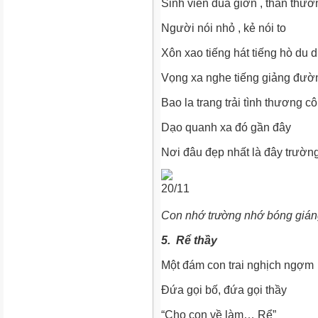
Sinh viên đùa giỡn , thân thươ
Người nói nhỏ , kẻ nói to
Xôn xao tiếng hát tiếng hò du
Vọng xa nghe tiếng giảng đườ
Bao la trang trải tình thương cô
Dạo quanh xa đó gần đây
Nơi đâu đẹp nhất là đây trường
Con nhớ trường nhớ bóng gián
5. Rể thầy
Một đám con trai nghịch ngợm
Đứa gọi bố, đứa gọi thầy
“Cho con về làm… Rể”