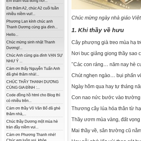
Em thăm vua đồng hồ!...
Em thăm A2, chúc A2 cuối tuần
nhiều niềm vui!...
Chúc mừng ngày nhà giáo Việ
Phương Lan kính chúc anh
Thanh Dương cùng gia đình...
1. Khi thầy về hưu
Hello...
Cây phượng già treo mùa hạ tr
Chúc mừng sinh nhật Thanh
Dương!...
Nơi bục giảng giọng thầy sao c
Chúc Anh cùng gia đình VẠN SỰ
NHƯ Ý ...
"Các con ráng… năm nay hè c
Cám ơn thấy Nguyễn Tuấn Anh
đã ghé thăm nhà!...
Chút nghẹn ngào… bụi phấn vỡ
CHÚC THẦY THANH DƯƠNG
Ngày hôm qua hay tự tháng n
CÙNG GIA ĐÌNH :...
Code đồng hồ html cho Blog thì
Con nao nức bước vào trường 
có nhiều trên...
Thương cây lúa hóa thân từ hạ
Cám ơn thầy Võ Văn Bổ đã ghé
thăm nhà,...
Thầy ươm mùa vàng, đất vọng
Chúc thầy Dương một mùa hè
tràn đầy niềm vui...
Mai thầy về, sân trường cũ nằ
Cám ơn Phương Thanh nhé!
Chúc em luôn vui, khỏe...