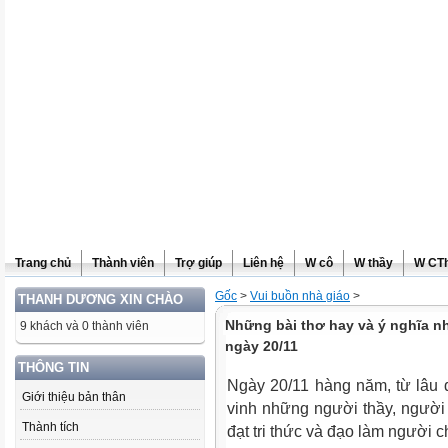
Trang chủ
Thành viên
Trợ giúp
Liên hệ
W cô
W thầy
W CT
Gốc
>
Vui buồn nhà giáo
>
THANH DƯƠNG XIN CHÀO
Những bài thơ hay và ý nghĩa nh
9 khách và 0 thành viên
ngày 20/11
THÔNG TIN
Ngày 20/11 hàng năm, từ lâu đã
Giới thiệu bản thân
vinh những người thầy, người 
Thành tích
đạt tri thức và đạo làm người c