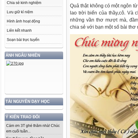
Chia sẻ kinh nghiệm
Quả thật không có một ngôn từ
Lưu giữ kỉ niệm
lao trời biển của thầy,cô. Và
những vần thơ mượt mà, đầm 
Hình ảnh hoạt động
chia sẻ với bạn một số bài thơ
Liên kết nhanh
Soạn bài trực tuyến
ẢNH NGẪU NHIÊN
TÀI NGUYÊN DẠY HỌC
Ý KIẾN TRAO ĐỔI
Cám ơn 3T ghé thăm nhà! Chúc
em cuối tuần...