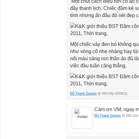
Một chút cách điệu nơi cổ áo 
đầy thanh lịch. Chiếc đầm kẻ s
tính nhưng ẩn đâu đó nét đẹp c
Một chiếc váy đen bó không qu
như vòng cổ nhẹ nhàng hay túi 
nổi màu sáng nơi thân áo đủ l
việc đầu tuần căng thẳng.
Đỗ Thanh Dương
@ 09h:09p 02/06/11
Cám ơn VM, ngay mớ
Đỗ Thanh Dương
@ 09h:11p 