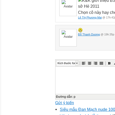
Chọn cô này hay ch
Lê Thị Phương Mai
@ 17h:42p
Đỗ Thanh Dương
@ 19h:35p 
Kích thước font
Đường dẫn
:
p
Gửi ý kiến
Siêu mẫu Đan Mạch nude 100