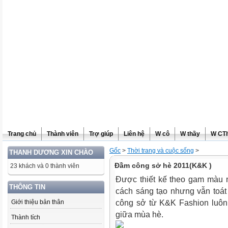
Trang chủ
Thành viên
Trợ giúp
Liên hệ
W cô
W thầy
W CT
Gốc
>
Thời trang và cuộc sống
>
THANH DƯƠNG XIN CHÀO
Đầm công sở hè 2011(K&K )
23 khách và 0 thành viên
Được thiết kế theo gam màu n
THÔNG TIN
cách sáng tạo nhưng vẫn toát 
Giới thiệu bản thân
công sở từ K&K Fashion luôn
giữa mùa hè.
Thành tích