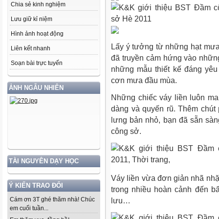
Chia sẻ kinh nghiệm
Lưu giữ kỉ niệm
Hình ảnh hoạt động
Lấy ý tưởng từ những hạt mưa
Liên kết nhanh
đã truyền cảm hứng vào những 
Soạn bài trực tuyến
những mẫu thiết kế đáng yêu
cơn mưa đầu mùa.
ẢNH NGẪU NHIÊN
Những chiếc váy liền luôn m
dàng và quyến rũ. Thêm chút p
lưng bản nhỏ, bạn đã sẵn sàng
công sở.
TÀI NGUYÊN DẠY HỌC
Váy liền vừa đơn giản nhã nhặn
Ý KIẾN TRAO ĐỔI
trong nhiều hoàn cảnh đến bấ
Cám ơn 3T ghé thăm nhà! Chúc
lưu…
em cuối tuần...