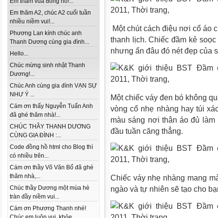
Em thăm vua đồng hồ!...
Em thăm A2, chúc A2 cuối tuần
nhiều niềm vui!...
Một chút cách điệu nơi cổ áo 
Phương Lan kính chúc anh
thanh lịch. Chiếc đầm kẻ soọc 
Thanh Dương cùng gia đình...
nhưng ẩn đâu đó nét đẹp của s
Hello...
Chúc mừng sinh nhật Thanh
Dương!...
Chúc Anh cùng gia đình VẠN SỰ
NHƯ Ý ...
Một chiếc váy đen bó không qu
Cám ơn thấy Nguyễn Tuấn Anh
vòng cổ nhẹ nhàng hay túi xách
đã ghé thăm nhà!...
màu sáng nơi thân áo đủ làm
CHÚC THẦY THANH DƯƠNG
đầu tuần căng thẳng.
CÙNG GIA ĐÌNH :...
Code đồng hồ html cho Blog thì
có nhiều trên...
Cám ơn thầy Võ Văn Bổ đã ghé
thăm nhà,...
Chiếc váy nhẹ nhàng mang màu
Chúc thầy Dương một mùa hè
ngào và tự nhiên sẽ tạo cho bạn
tràn đầy niềm vui...
Cám ơn Phương Thanh nhé!
Chúc em luôn vui, khỏe...