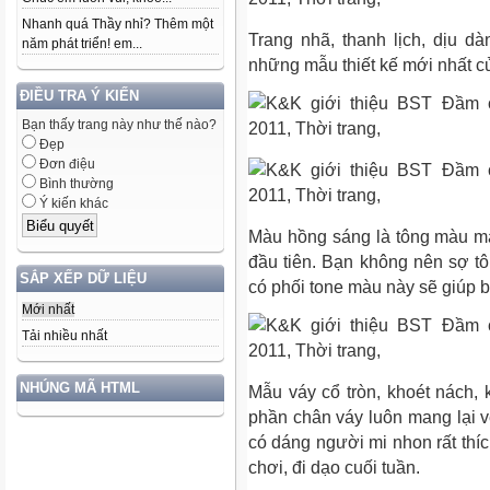
Nhanh quá Thầy nhỉ? Thêm một
Trang nhã, thanh lịch, dịu 
năm phát triển! em...
những mẫu thiết kế mới nhất c
ĐIỀU TRA Ý KIẾN
Bạn thấy trang này như thế nào?
Đẹp
Đơn điệu
Bình thường
Ý kiến khác
Màu hồng sáng là tông màu man
đầu tiên. Bạn không nên sợ t
SẮP XẾP DỮ LIỆU
có phối tone màu này sẽ giúp b
Mới nhất
Tải nhiều nhất
NHÚNG MÃ HTML
Mẫu váy cổ tròn, khoét nách,
phần chân váy luôn mang lại 
có dáng người mi nhon rất thí
chơi, đi dạo cuối tuần.