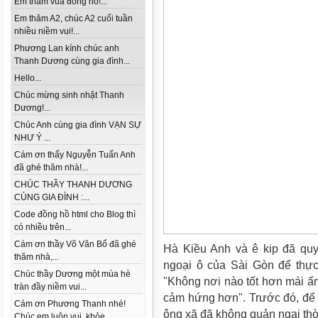
Em thăm vua đồng hồ!...
Em thăm A2, chúc A2 cuối tuần
nhiều niềm vui!...
Phương Lan kính chúc anh
Thanh Dương cùng gia đình...
Hello...
Chúc mừng sinh nhật Thanh
Dương!...
Chúc Anh cùng gia đình VẠN SỰ
NHƯ Ý ...
Cám ơn thấy Nguyễn Tuấn Anh
đã ghé thăm nhà!...
CHÚC THẦY THANH DƯƠNG
CÙNG GIA ĐÌNH :...
Code đồng hồ html cho Blog thì
có nhiều trên...
Cám ơn thầy Võ Văn Bổ đã ghé
Hà Kiều Anh và ê kip đã quyế
thăm nhà,...
ngoại ô của Sài Gòn để thực
Chúc thầy Dương một mùa hè
"Không nơi nào tốt hơn mái ấ
tràn đầy niềm vui...
cảm hứng hơn". Trước đó, để
Cám ơn Phương Thanh nhé!
ông xã đã không quản ngại thờ
Chúc em luôn vui, khỏe...