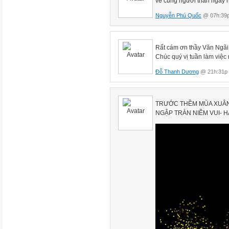
vẻ cùng người thân ngày n
Nguyễn Phú Quốc
@ 07h:39p
Rất cám ơn thầy Văn Ngãi
Chúc quý vị tuần làm việc
Đỗ Thanh Dương
@ 21h:31p 
TRƯỚC THỀM MÙA XUÂN
NGẬP TRÀN NIỀM VUI- HẠ