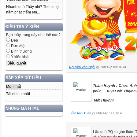
Nhanh quá Thầy nhỉ? Thêm một
năm phát triển! em...
ĐIỀU TRA Ý KIẾN
Bạn thấy trang này như thế nào?
Đẹp
Đơn điệu
Bình thường
Ý kiến khác
Nguyễn Văn Ngãi
@ 20h:42p 09/01/14
SẮP XẾP DỮ LIỆU
Thăm Huynh , Chúc Anh 
Mới nhất
phúc,… tuyệt vời Huynh n
Tải nhiều nhất
Mời Huynh!
NHÚNG MÃ HTML
Trần Anh Tuấn
@ 06h:44p 11/01/14
Lâu quá PQ ko ghé thăm Th