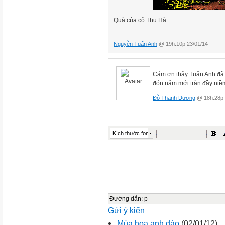
Quà của cô Thu Hà
Nguyễn Tuấn Anh
@ 19h:10p 23/01/14
Cám ơn thầy Tuấn Anh đã 
đón năm mới tràn đầy niề
Đỗ Thanh Dương
@ 18h:28p 
Kích thước font
Đường dẫn
:
p
Gửi ý kiến
Mùa hoa anh đào
(02/01/12)