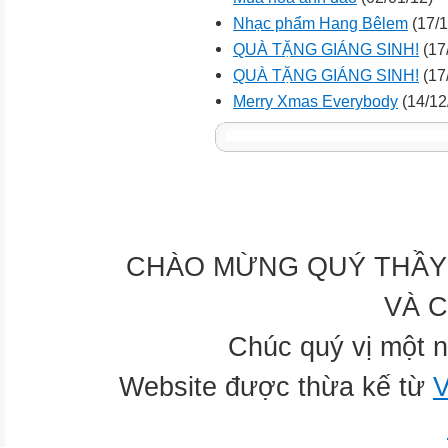
Nhạc phẩm Hang Bêlem
(17/1
QUÀ TẶNG GIÁNG SINH!
(17
QUÀ TẶNG GIÁNG SINH!
(17
Merry Xmas Everybody
(14/12
CHÀO MỪNG QUÝ THẦY 
VÀ 
Chúc quý vị một n
Website được thừa kế từ
V