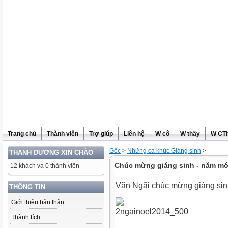
Trang chủ
Thành viên
Trợ giúp
Liên hệ
W cô
W thầy
W CT
Gốc
>
Những ca khúc Giáng sinh
>
THANH DƯƠNG XIN CHÀO
Chúc mừng giáng sinh - năm mớ
12 khách và 0 thành viên
Văn Ngãi chúc mừng giáng sin
THÔNG TIN
Giới thiệu bản thân
Thành tích