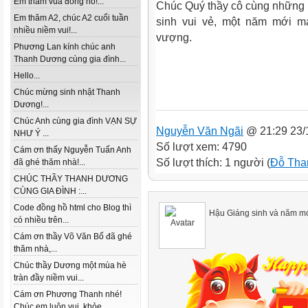
Em thăm vua đồng hồ!...
Chúc Quý thầy cô cùng những n
Em thăm A2, chúc A2 cuối tuần
sinh vui vẻ, một năm mới m
nhiều niềm vui!...
vượng.
Phương Lan kính chúc anh
Thanh Dương cùng gia đình...
Hello...
Chúc mừng sinh nhật Thanh
Dương!...
Chúc Anh cùng gia đình VẠN SỰ
Nguyễn Văn Ngãi
@ 21:29 23/
NHƯ Ý ...
Số lượt xem: 4790
Cám ơn thấy Nguyễn Tuấn Anh
Số lượt thích: 1 người (
Đỗ Tha
đã ghé thăm nhà!...
CHÚC THẦY THANH DƯƠNG
CÙNG GIA ĐÌNH :...
Code đồng hồ html cho Blog thì
Hậu Giáng sinh và năm mớ
có nhiều trên...
Cám ơn thầy Võ Văn Bổ đã ghé
thăm nhà,...
Chúc thầy Dương một mùa hè
tràn đầy niềm vui...
Cám ơn Phương Thanh nhé!
Chúc em luôn vui, khỏe...