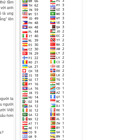
 thứ tầm
 với anh
ó là ung
ẫng” lên
người ta
xấu người
ười Việt
 sâu hơn
ửa?