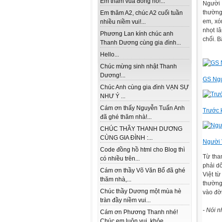
Em thăm vua đồng hồ!...
Người 
thường
Em thăm A2, chúc A2 cuối tuần
em, xó
nhiều niềm vui!...
nhọt l
Phương Lan kính chúc anh
chối. B
Thanh Dương cùng gia đình...
Hello...
Chúc mừng sinh nhật Thanh
Dương!...
GS Ngu
Chúc Anh cùng gia đình VẠN SỰ
NHƯ Ý ...
Cám ơn thấy Nguyễn Tuấn Anh
Trước k
đã ghé thăm nhà!...
CHÚC THẦY THANH DƯƠNG
CÙNG GIA ĐÌNH :...
Người 
Code đồng hồ html cho Blog thì
Từ tha
có nhiều trên...
phải dố
Cám ơn thầy Võ Văn Bổ đã ghé
Việt từ
thăm nhà,...
thường
Chúc thầy Dương một mùa hè
vào đờ
tràn đầy niềm vui...
- Nói n
Cám ơn Phương Thanh nhé!
Chúc em luôn vui, khỏe...