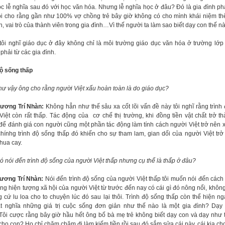
ọc lễ nghĩa sau đó với học văn hóa. Nhưng lễ nghĩa học ở đâu? Đó là gia đình phả
tôi cho rằng gần như 100% vợ chồng trẻ bây giờ không có cho mình khái niệm th
h, vai trò của thành viên trong gia đình…Vì thế người ta làm sao biết dạy con thế n
 tôi nghĩ giáo dục ở đây không chỉ là môi trường giáo dục văn hóa ở trường lớ
 phải từ các gia đình.
độ sống thấp
như vậy ông cho rằng người Việt xấu hoàn toàn là do giáo dục?
ương Trí Nhàn:
Không hẳn như thế sâu xa cốt lõi vấn đề này tôi nghĩ rằng trình
Việt còn rất thấp. Tác động của cơ chế thị trường, khi đồng tiền vật chất trở th
để đánh giá con người cũng một phần tác động làm tính cách người Việt trở nên 
hínhg trình độ sống thấp đó khiến cho sự tham lam, gian dối của người Việt trở
hua cay.
ó nói đến trình độ sống của người Việt thấp nhưng cụ thể là thấp ở đâu?
ương Trí Nhàn:
Nói đến trình độ sống của người Việt thấp tôi muốn nói đến cách
ng hiện tượng xã hội của người Việt từ trước đến nay có cái gì đó nông nổi, không
g cứ lu loa cho to chuyện lúc đó sau lại thôi. Trình độ sống thấp còn thể hiện ng
ắt nghĩa những giá trị cuộc sống đơn giản như thế nào là một gia đình? Dạy
.Tôi cược rằng bây giờ hầu hết ông bố bà mẹ trẻ không biết dạy con và dạy như 
cho con? Họ chỉ chăm chăm đi làm kiếm tiền rồi sau đó sắm sửa cái này, cái kia ch