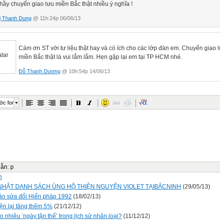
ầy chuyến giao lưu miền Bắc thật nhiều ý nghĩa !
ị Thanh Dung
@ 11h:24p 06/06/13
Cám ơn ST với tư liệu thật hay và có ích cho các lớp đàn em. Chuyến giao 
miền Bắc thật là vui lắm lắm. Hẹn gặp lại em tại TP HCM nhé.
Đỗ Thanh Dương
@ 10h:54p 14/06/13
ớc font
dẫn
:
p
n
NHẬT DANH SÁCH ỦNG HỘ THIỆN NGUYỆN VIOLET TẠIBẮCNINH
(29/05/13)
ảo sửa đổi Hiến pháp 1992
(18/02/13)
iện lại tăng thêm 5%
(21/12/12)
 nhiêu ‘ngày tận thế’ trong lịch sử nhân loại?
(11/12/12)