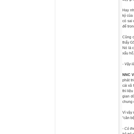
Hay nh
kỷ của
có sai
để tro
Cũng c
thấy G
Nó là c
xấu hố,
- Vậy 
NNC V
phát t
cái xã
thì liệ
gian d
chung c
Vì vậy 
“căn b
- Có th