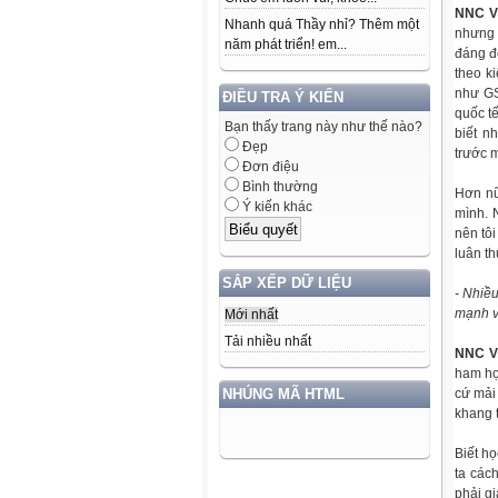
NNC V
Nhanh quá Thầy nhỉ? Thêm một
nhưng 
năm phát triển! em...
đáng đ
theo k
như GS
ĐIỀU TRA Ý KIẾN
quốc tế
Bạn thấy trang này như thế nào?
biết n
Đẹp
trước m
Đơn điệu
Bình thường
Hơn nữ
Ý kiến khác
mình. N
nên tôi
luân th
SẮP XẾP DỮ LIỆU
- Nhiề
mạnh v
Mới nhất
Tải nhiều nhất
NNC V
ham họ
cứ mải
NHÚNG MÃ HTML
khang t
Biết họ
ta cách
phải gi