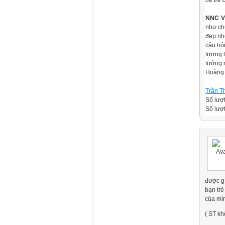
hệ trẻ 
NNC V
như ch
đẹp nhờ
câu hỏ
tương 
tưởng 
Hoàng
Trần T
Số lượ
Số lượt
được gì
bạn trẻ
của mì
( ST kh