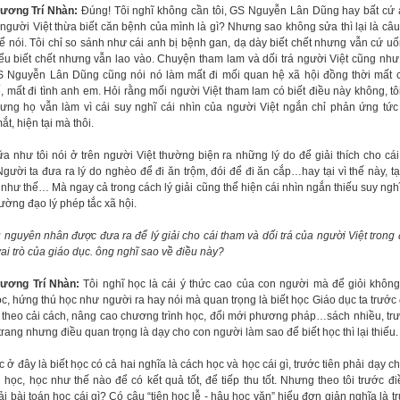
ương Trí Nhàn:
Đúng! Tôi nghĩ không cần tôi, GS Nguyễn Lân Dũng hay bất cứ a
người Việt thừa biết căn bệnh của mình là gì? Nhưng sao không sửa thì lại là câ
ể nói. Tôi chỉ so sánh như cái anh bị bệnh gan, dạ dày biết chết nhưng vẫn cứ u
iểu biết chết nhưng vẫn lao vào. Chuyện tham lam và dối trá người Việt cũng như
 Nguyễn Lân Dũng cũng nói nó làm mất đi mối quan hệ xã hội đồng thời mất c
, mất đi tình anh em. Hỏi rằng mối người Việt tham lam có biết điều này không, tôi
hưng họ vẫn làm vì cái suy nghĩ cái nhìn của người Việt ngắn chỉ phản ứng tức t
ắt, hiện tại mà thôi.
a như tôi nói ở trên người Việt thường biện ra những lý do để giải thích cho cái
gười ta đưa ra lý do nghèo để đi ăn trộm, đói để đi ăn cắp…hay tại vì thế này, tại
 như thế… Mà ngay cả trong cách lý giải cũng thể hiện cái nhìn ngắn thiếu suy ngh
ường đạo lý phép tắc xã hội.
u nguyên nhân được đưa ra để lý giải cho cái tham và dối trá của người Việt trong
ai trò của giáo dục. ông nghĩ sao về điều này?
ương Trí Nhàn:
Tôi nghĩ học là cái ý thức cao của con người mà để giỏi không
c, hứng thú học như người ra hay nói mà quan trọng là biết học Giáo dục ta trước
 theo cải cách, nâng cao chương trình học, đổi mới phương pháp…sách nhiều, tr
rang nhưng điều quan trọng là dạy cho con người làm sao để biết học thì lại thiếu.
c ở đây là biết học có cả hai nghĩa là cách học và học cái gì, trước tiên phải dạy 
 học, học như thế nào để có kết quả tốt, để tiếp thu tốt. Nhưng theo tôi trước đi
ải bài toán học cái gì? Có câu “tiên học lễ - hậu học văn” hiểu đơn giản nghĩa là t