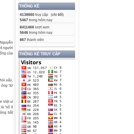
THỐNG KÊ
4138660
truy cập (
chi tiết
)
5467
trong hôm nay
8411466
lượt xem
5646
trong hôm nay
867
thành viên
D Nguyễn
ít người
sống của
THỐNG KÊ TRUY CẬP
hói xấu,
 ông “tử
i Việt vì
à “số ít
cũng bắt