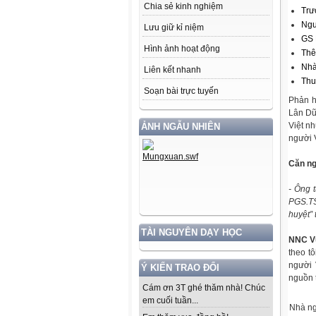
Chia sẻ kinh nghiệm
Trư
Ngư
Lưu giữ kỉ niệm
GS 
Hình ảnh hoạt động
Thê
Nhà
Liên kết nhanh
Thu
Soạn bài trực tuyến
Phản h
Lân Dũ
Việt nh
ẢNH NGẪU NHIÊN
người 
Căn ng
- Ông 
PGS.TS
huyệt” 
TÀI NGUYÊN DẠY HỌC
NNC V
theo tô
người 
Ý KIẾN TRAO ĐỔI
nguồn t
Cám ơn 3T ghé thăm nhà! Chúc
em cuối tuần...
Nhà ng