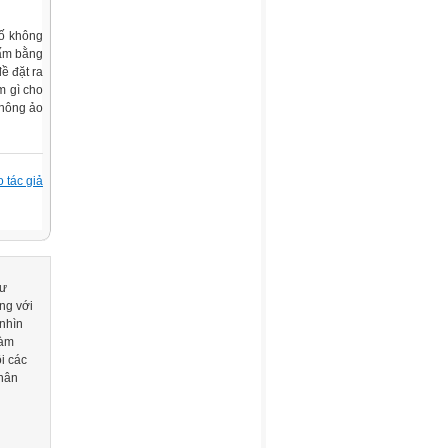
số không
tấm bằng
ề đặt ra
m gì cho
không ảo
 tác giả
hư
ừng với
 nhìn
làm
i các
chân