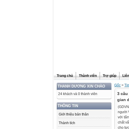
Website được thừa kế từ
Violet.vn
, người quản trị:
Đỗ Thanh Dư
Trang chủ
Thành viên
Trợ giúp
Liê
Gốc
>
Ti
THANH DƯƠNG XIN CHÀO
3 câu
24 khách và 0 thành viên
gian 
THÔNG TIN
(GDVN)
người 
Giới thiệu bản thân
với tấ
chất v
Thành tích
cho tư