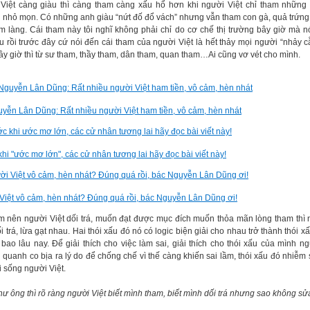
Việt càng giàu thì càng tham càng xấu hổ hơn khi người Việt chỉ tham những
 nhỏ mọn. Có những anh giàu “nứt đố đổ vách” nhưng vẫn tham con gà, quả trứng
m làng. Cái tham này tôi nghĩ không phải chỉ do cơ chế thị trường bây giờ mà n
âu rồi trước đây cứ nói đến cái tham của người Việt là hết thảy mọi người “nhảy c
ây giờ thì từ sư tham, thầy tham, dân tham, quan tham…Ai cũng vơ vét cho mình.
yễn Lân Dũng: Rất nhiều người Việt ham tiền, vô cảm, hèn nhát
hi "ước mơ lớn", các cử nhân tương lai hãy đọc bài viết này!
Việt vô cảm, hèn nhát? Đúng quá rồi, bác Nguyễn Lân Dũng ơi!
m nên người Việt dối trá, muốn đạt được mục đích muốn thỏa mãn lòng tham thì 
i trá, lừa gạt nhau. Hai thói xấu đó nó có logic biện giải cho nhau trở thành thói 
 bao lâu nay. Để giải thích cho việc làm sai, giải thích cho thói xấu của mình ng
 quanh co bịa ra lý do để chống chế vì thế càng khiến sai lầm, thói xấu đó nhiễm
i sống người Việt.
hư ông thì rõ ràng người Việt biết mình tham, biết mình dối trá nhưng sao không s