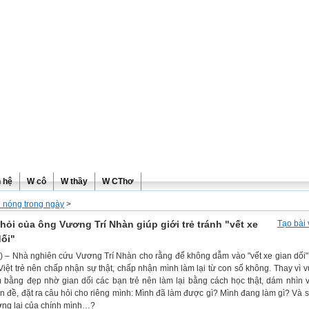
ơng
n hệ
W cô
W thầy
W CThơ
n nóng trong ngày
>
 hỏi của ông Vương Trí Nhàn giúp giới trẻ tránh "vết xe
Tạo bài 
dối"
 – Nhà nghiên cứu Vương Trí Nhàn cho rằng để không dẫm vào "vết xe gian dối"
Việt trẻ nên chấp nhận sự thật, chấp nhận mình làm lại từ con số không. Thay vì 
m bằng đẹp nhờ gian dối các bạn trẻ nên làm lại bằng cách học thật, dám nhìn 
ấn đề, đặt ra câu hỏi cho riêng mình: Mình đã làm được gì? Mình đang làm gì? Và s
ơng lai của chính mình…?