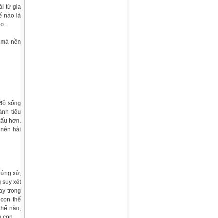
i từ gia
ế nào là
ào.
p mà nền
 độ sống
ành tiêu
xấu hơn.
 nên hài
 ứng xử,
 suy xét
ay trong
 con thế
thế nào,
o con.