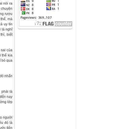
i nói ra
u chuyện
ống rượu
 thế, mà
ả uy tín
 là nghĩ
hì, biết
 sai của
 thế kia
ĩ bỏ qua
 đó nhấn
 phải là
 đến nay
ường lớp
cho người
ều đó là
rước tiên