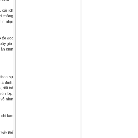
 cái ích
ời chồng
nín nhịn
 tôi đọc
bây giờ.
hần kinh
 theo sự
ia đình,
 dối trá
rên lớp,
 vô hình
 chỉ làm
 vậy thế