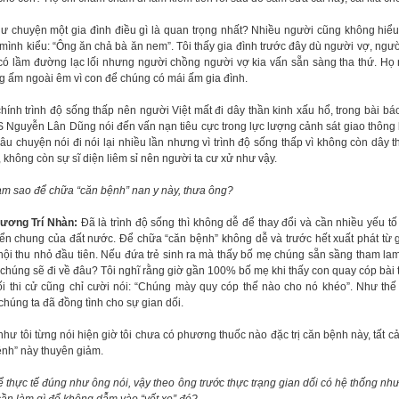
ư chuyện một gia đình điều gì là quan trọng nhất? Nhiều người cũng không hiểu,
 mình kiểu: “Ông ăn chả bà ăn nem”. Tôi thấy gia đình trước đây dù người vợ, ngư
 có lầm đường lạc lối nhưng người chồng người vợ kia vấn sẵn sàng tha thứ. Họ 
ng ấm ngoài êm vì con để chúng có mái ấm gia đình.
hính trình độ sống thấp nên người Việt mất đi dây thần kinh xấu hổ, trong bài báo
S Nguyễn Lân Dũng nói đến vấn nạn tiêu cực trong lực lượng cảnh sát giao thông 
âu chuyện nói đi nói lại nhiều lần nhưng vì trình độ sống thấp vì không còn dây t
 không còn sự sĩ diện liêm sỉ nên người ta cư xử như vậy.
làm sao để chữa “căn bệnh” nan y này, thưa ông?
ương Trí Nhàn:
Đã là trình độ sống thì không dễ để thay đổi và cần nhiều yếu tố
riển chung của đất nước. Để chữa “căn bệnh” không dễ và trước hết xuất phát từ g
 hội thu nhỏ đầu tiên. Nếu đứa trẻ sinh ra mà thấy bố mẹ chúng sẵn sầng tham lam,
u chúng sẽ đi về đâu? Tôi nghĩ rằng giờ gần 100% bố mẹ khi thấy con quay cóp bài t
ối thi cử cũng chỉ cười nói: “Chúng mày quy cóp thế nào cho nó khéo”. Như thế
húng ta đã đồng tình cho sự gian dối.
như tôi từng nói hiện giờ tôi chưa có phương thuốc nào đặc trị căn bệnh này, tất cả
ệnh” này thuyên giảm.
ể thực tế đúng như ông nói, vậy theo ông trước thực trạng gian dối có hệ thống như