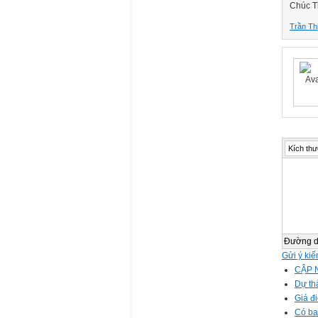
Chúc Th
Trần Th
Kích thư
Đường 
Gửi ý kiế
CẬP 
Dự th
Giá đ
Có bao