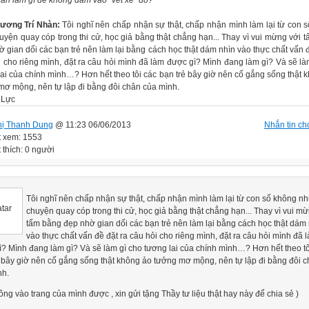
cần làm gì để không dẫm vào “vết xe” đó?
ương Trí Nhàn:
Tôi nghĩ nên chấp nhận sự thật, chấp nhận mình làm lại từ con 
uyện quay cóp trong thi cử, học giả bằng thật chẳng hạn... Thay vì vui mừng với 
 gian dối các bạn trẻ nên làm lại bằng cách học thật dám nhìn vào thực chất vấn đ
i cho riêng mình, đặt ra câu hỏi mình đã làm được gì? Mình đang làm gì? Và sẽ là
lai của chính mình…? Hơn hết theo tôi các bạn trẻ bây giờ nên cố gắng sống thật 
mơ mộng, nên tự lập đi bằng đôi chân của mình.
 Lực
hị Thanh Dung
@ 11:23 06/06/2013
Nhắn tin cho
t xem: 1553
 thích: 0 người
Tôi nghĩ nên chấp nhận sự thật, chấp nhận mình làm lại từ con số không n
chuyện quay cóp trong thi cử, học giả bằng thật chẳng hạn... Thay vì vui m
tấm bằng đẹp nhờ gian dối các bạn trẻ nên làm lại bằng cách học thật dám
vào thực chất vấn đề đặt ra câu hỏi cho riêng mình, đặt ra câu hỏi mình đã 
? Mình đang làm gì? Và sẽ làm gì cho tương lai của chính mình…? Hơn hết theo tô
 bây giờ nên cố gắng sống thật không ảo tưởng mơ mộng, nên tự lập đi bằng đôi 
nh.
ông vào trang của mình được , xin gửi tặng Thầy tư liệu thật hay này để chia sẻ )