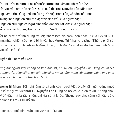
ớc khi "ước mơ lớn", các cử nhân tương lai hãy đọc bài viết này!
ời Việt vô cảm, hèn nhát? Đúng quá rồi, bác Nguyễn Lân Dũng ơi!
Nguyễn Lân Dũng: Rất nhiều người Việt ham tiền, vô cảm, hèn nhát
m một nhà nghiên cứu “nã đạn” về tính xấu của người Việt
 nghiên cứu Nga ca ngợi "tinh thần dân tộc rất lớn" của người Việt
ốc chữa bệnh gian, tham của người Việt? Tôi nghĩ là có...
ồi bài viết “Rất nhiều người Việt tham lam, vô cảm, hèn nhát…” của GS-NGN
ng, nhà nghiên cứu - phê bình văn học Vương Trí Nhàn cho rằng: “Không phải số 
ư thế mà ngược lại nhiều là đằng khác, nó là đại đa số điều đó thể hiện trình độ 
Việt còn thấp lắm…”.
uyên từ Tham và Gian
từng nói người Việt chẳng có tính nào tốt, GS-NGND Nguyễn Lân Dũng chỉ ra 5 t
 Trịnh Hòa Bình cũng nói đến tính sính ngoại hám danh của người Việt…Vậy theo
trong căn tính người Việt là ở đâu?
ương Trí Nhàn:
Tôi nghĩ rằng tất cả tính xấu người Việt, ở đây tôi muốn dùng ngườ
i “số ít” người Việt như GS Nguyễn Lân Dũng có nói có lẽ là chưa đủ. Không phải l
Việt” đâu mà là rất nhiều, đại đa số là khác. Nhưng suy cho cùng cái xấu đó 
ừ lòng tham và sự dối trá.
hiên cứu, phê bình Văn học Vương Trí Nhàn