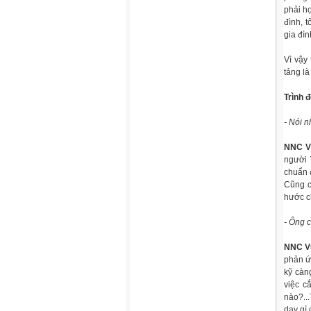
phải h
đình, 
gia đìn
Vì vậy
tảng là
Trình 
- Nói 
NNC V
người 
chuẩn 
Cũng c
hước c
- Ông c
NNC V
phản ứ
kỹ càn
việc c
nào?..
dạy gì 