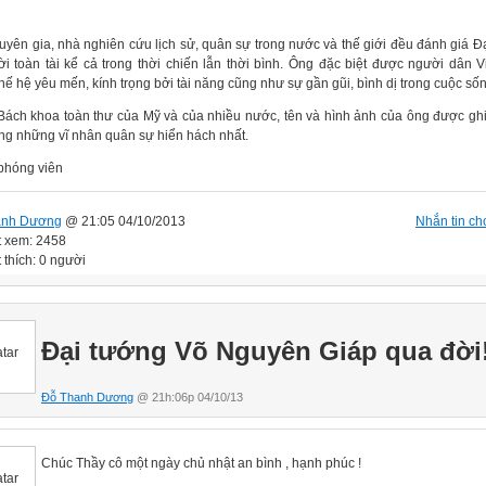
uyên gia, nhà nghiên cứu lịch sử, quân sự trong nước và thế giới đều đánh giá Đ
ời toàn tài kể cả trong thời chiến lẫn thời bình. Ông đặc biệt được người dân 
hế hệ yêu mến, kính trọng bởi tài năng cũng như sự gần gũi, bình dị trong cuộc số
Bách khoa toàn thư của Mỹ và của nhiều nước, tên và hình ảnh của ông được ghi
ong những vĩ nhân quân sự hiển hách nhất.
hóng viên
anh Dương
@ 21:05 04/10/2013
Nhắn tin cho
t xem: 2458
 thích: 0 người
Đại tướng Võ Nguyên Giáp qua đời
Đỗ Thanh Dương
@ 21h:06p 04/10/13
Chúc Thầy cô một ngày chủ nhật an bình , hạnh phúc !