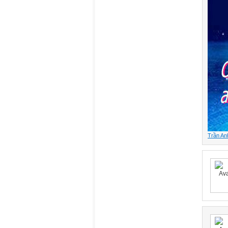
Trần An