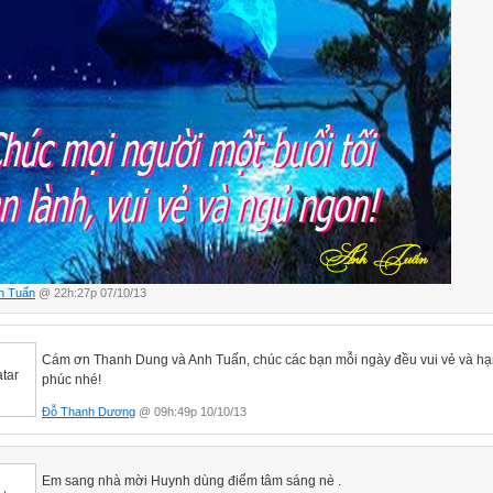
h Tuấn
@ 22h:27p 07/10/13
Cám ơn Thanh Dung và Anh Tuấn, chúc các bạn mỗi ngày đều vui vẻ và h
phúc nhé!
Đỗ Thanh Dương
@ 09h:49p 10/10/13
Em sang nhà mời Huynh dùng điểm tâm sáng nè .