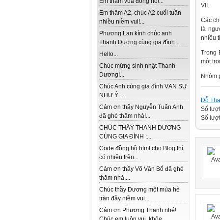
Em thăm vua đồng hồ!...
VII.
Em thăm A2, chúc A2 cuối tuần
Các ch
nhiều niềm vui!...
là ngư
Phương Lan kính chúc anh
nhiều t
Thanh Dương cùng gia đình...
Trong 
Hello...
một tr
Chúc mừng sinh nhật Thanh
Dương!...
Nhóm p
Chúc Anh cùng gia đình VẠN SỰ
NHƯ Ý ...
Đỗ Th
Cám ơn thấy Nguyễn Tuấn Anh
Số lượ
đã ghé thăm nhà!...
Số lượt
CHÚC THẦY THANH DƯƠNG
CÙNG GIA ĐÌNH :...
Code đồng hồ html cho Blog thì
có nhiều trên...
Cám ơn thầy Võ Văn Bổ đã ghé
thăm nhà,...
Chúc thầy Dương một mùa hè
tràn đầy niềm vui...
Cám ơn Phương Thanh nhé!
Chúc em luôn vui, khỏe...