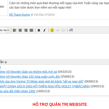
Cám ơn những món quà thân thương mỗi ngày của Anh Tuấn cùng các bạn
các bạn luôn được trọn niềm vui mỗi ngày nhé!
Đỗ Thanh Dương
@ 21h:01p 17/10/13
ớc font
dẫn
:
p
n
ướng Võ Nguyên Giáp và những mốc lịch sử
(04/10/13)
ướng Võ Nguyên Giáp 102 mùa xuân cuộc đời
(25/08/13)
hỏi của ông Vương Trí Nhàn giúp giới trẻ tránh "vết xe gian dối"
(06/06/13)
NHẬT DANH SÁCH ỦNG HỘ THIỆN NGUYỆN VIOLET TẠIBẮCNINH
(29/05/13)
ảo sửa đổi Hiến pháp 1992
(18/02/13)
HỖ TRỢ QUẢN TRỊ WEBSITE