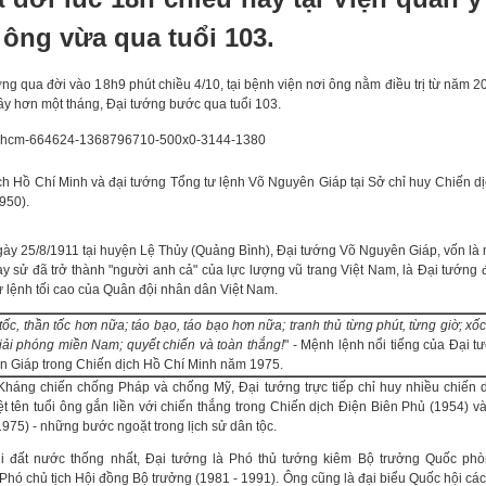
 ông vừa qua tuổi 103.
ớng qua đời vào 18h9 phút chiều 4/10, tại bệnh viện nơi ông nằm điều trị từ năm 2
ây hơn một tháng, Đại tướng bước qua tuổi 103.
ch Hồ Chí Minh và đại tướng Tổng tư lệnh Võ Nguyên Giáp tại Sở chỉ huy Chiến d
1950).
gày 25/8/1911 tại huyện Lệ Thủy (Quảng Bình), Đại tướng Võ Nguyên Giáp, vốn là 
ạy sử đã trở thành "người anh cả" của lực lượng vũ trang Việt Nam, là Đại tướng đ
ư lệnh tối cao của Quân đội nhân dân Việt Nam.
tốc, thần tốc hơn nữa; táo bạo, táo bạo hơn nữa; tranh thủ từng phút, từng giờ; xốc
giải phóng miền Nam; quyết chiến và toàn thắng!
" - Mệnh lệnh nổi tiếng của Đại 
 Giáp trong Chiến dịch Hồ Chí Minh năm 1975.
Kháng chiến chống Pháp và chống Mỹ, Đại tướng trực tiếp chỉ huy nhiều chiến d
ệt tên tuổi ông gắn liền với chiến thắng trong Chiến dịch Điện Biên Phủ (1954) v
975) - những bước ngoặt trong lịch sử dân tộc.
i đất nước thống nhất, Đại tướng là Phó thủ tướng kiêm Bộ trưởng Quốc phò
Phó chủ tịch Hội đồng Bộ trưởng (1981 - 1991). Ông cũng là đại biểu Quốc hội các 