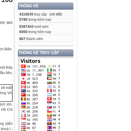
THỐNG KÊ
4115635
truy cập (
chi tiết
)
5780
trong hôm nay
009. Mới
8387443
lượt xem
6000
trong hôm nay
867
thành viên
ịch Biên
THỐNG KÊ TRUY CẬP
một thầy
ầu tiên,
 tới mặt
tướng Võ
ịch lớn.
à Hồ Chí
ng (đến
khoá I -