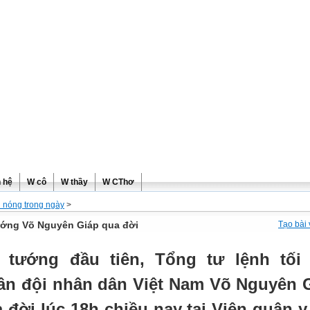
ơng
n hệ
W cô
W thầy
W CThơ
n nóng trong ngày
>
ướng Võ Nguyên Giáp qua đời
Tạo bài 
i tướng đầu tiên, Tổng tư lệnh tối
n đội nhân dân Việt Nam Võ Nguyên 
 đời lúc 18h chiều nay tại Viện quân y