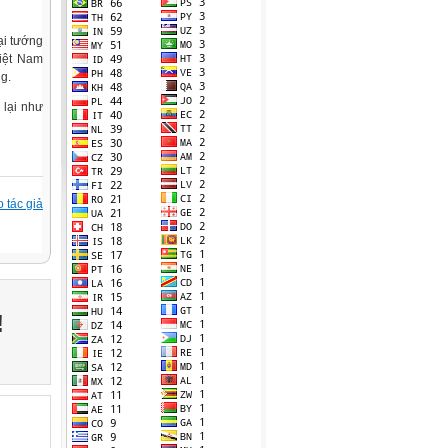
ại tướng
Việt Nam
ng.
 lại như
 tác giả
!