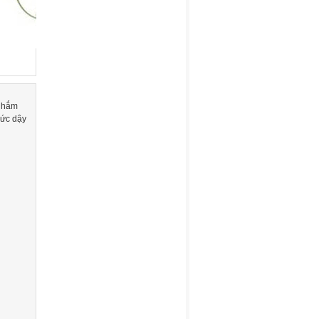
 nhắm
hức dậy