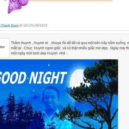
ị Thanh Dung
@ 11h:27p 06/10/13
Thăm Huynh , Huynh ơi , khuya rồi để tất cả qua một bên hãy nằm xuống
mắt lại . Chúc Huynh ngon giấc và có thật nhiều giấc mơ đẹp . Ngày mai t
một ngày mới tươi đẹp Huynh nhé .