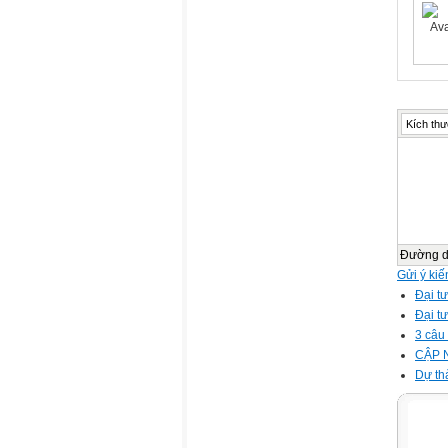
Kích thư
Đường 
Gửi ý kiế
Đại t
Đại t
3 câu 
CẬP 
Dự th