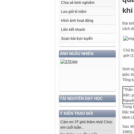
Chia sẻ kinh nghiệm
khi
Lưu giữ kỉ niệm
Hình ảnh hoạt động
Đại tư
cách đ
Liên kết nhanh
Soạn bài trực tuyến
Chủ tị
ẢNH NGẪU NHIÊN
giới (
Sinh n
giáo d
Tổng t
"
Thần 
trận; 
TÀI NGUYÊN DẠY HỌC
Nguyên
Trong 
Đặc bi
Ý KIẾN TRAO ĐỔI
Minh (1
Cám ơn 3T ghé thăm nhà! Chúc
Sau kh
em cuối tuần...
1980); 