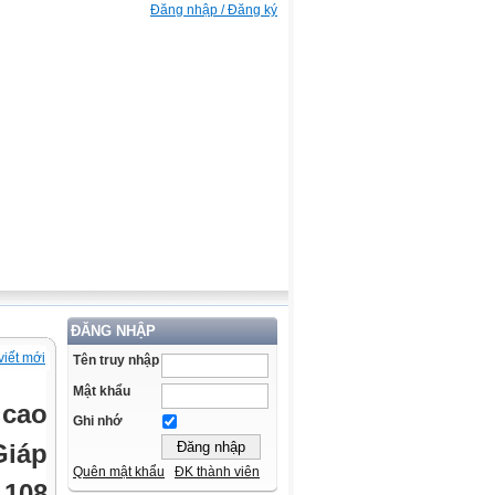
Đăng nhập / Đăng ký
ĐĂNG NHẬP
viết mới
Tên truy nhập
Mật khẩu
 cao
Ghi nhớ
Giáp
Quên mật khẩu
ĐK thành viên
 108