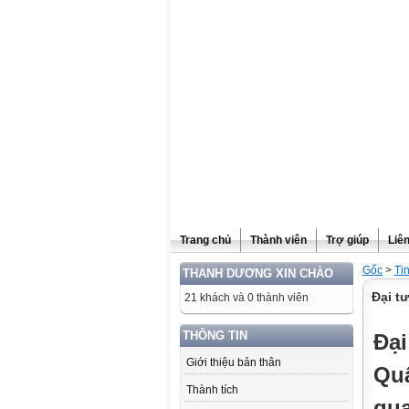
Website được thừa kế từ
Violet.vn
, người quản trị:
Đỗ Thanh Dư
Trang chủ
Thành viên
Trợ giúp
Liê
Gốc
>
Ti
THANH DƯƠNG XIN CHÀO
Đại t
21 khách và 0 thành viên
THÔNG TIN
Đạ
Giới thiệu bản thân
Quâ
Thành tích
qua