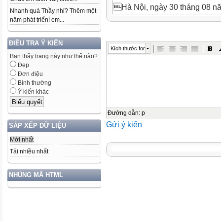
Hà Nội, ngày 30 tháng 08 n
Nhanh quá Thầy nhỉ? Thêm một

năm phát triển! em...

QUYẾT ĐỊNH
ĐIỀU TRA Ý KIẾN
Kích thước font
QUY ĐỊNH CHẾ ĐỘ TRỢ CẤP
Bạn thấy trang này như thế nào?
Đẹp
CHƯA ĐƯỢC HƯỞNG CHẾ Đ
Đơn điệu
LƯƠNG HƯU
Bình thường
Căn cứ Luật tổ chức Chính ph
Ý kiến khác
Căn cứ Nghị quyết số 21/201
Quốc hội khóa XIII về chất vấn 
Đường dẫn
:
p
Gửi ý kiến
hội khóa XIII;
SẮP XẾP DỮ LIỆU
Theo đề nghị của Bộ trưởng B
Mới nhất
Thủ tướng Chính phủ ban hành 
Tải nhiều nhất
với nhà giáo đã nghỉ hưu chư
trong lương hưu,
NHÚNG MÃ HTML
Điều 1. Phạm vi điều chỉnh
Quyết định này quy định chế đ
chưa được hưởng chế độ phụ 
Điều 2. Đối tượng áp dụng