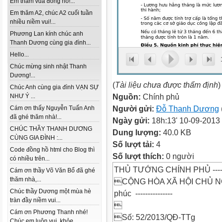
Em thăm vua đồng hồ!...
Em thăm A2, chúc A2 cuối tuần
nhiều niềm vui!...
Phương Lan kính chúc anh
Thanh Dương cùng gia đình...
Hello...
Chúc mừng sinh nhật Thanh
Dương!...
(
Tài liệu chưa được thẩm định
)
Chúc Anh cùng gia đình VẠN SỰ
Nguồn:
Chính phủ
NHƯ Ý ...
Người gửi:
Đỗ Thanh Dương
Cám ơn thấy Nguyễn Tuấn Anh
đã ghé thăm nhà!...
Ngày gửi:
18h:13' 10-09-2013
CHÚC THẦY THANH DƯƠNG
Dung lượng:
40.0 KB
CÙNG GIA ĐÌNH :...
Số lượt tải:
4
Code đồng hồ html cho Blog thì
Số lượt thích:
0 người
có nhiều trên...
THỦ TƯỚNG CHÍNH PHỦ -----
Cám ơn thầy Võ Văn Bổ đã ghé
thăm nhà,...
CỘNG HÒA XÃ HỘI CHỦ NGHĨ
Chúc thầy Dương một mùa hè
phúc ---------------
tràn đầy niềm vui...

Cám ơn Phương Thanh nhé!
Số: 52/2013/QĐ-TTg
Chúc em luôn vui, khỏe...