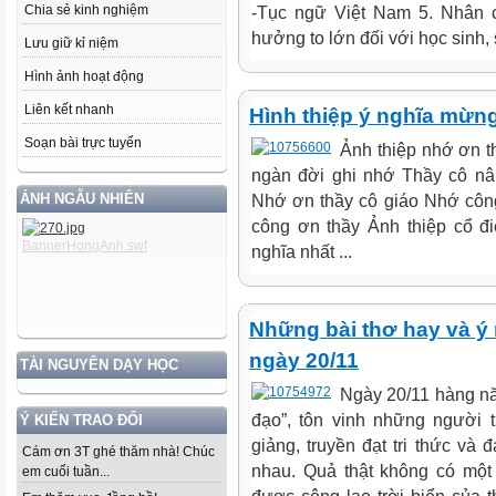
Chia sẻ kinh nghiệm
-Tục ngữ Việt Nam 5. Nhân 
hưởng to lớn đối với học sinh,
Lưu giữ kỉ niệm
Hình ảnh hoạt động
Liên kết nhanh
Hình thiệp ý nghĩa mừn
Soạn bài trực tuyến
Ảnh thiệp nhớ ơn t
ngàn đời ghi nhớ Thầy cô nân
ẢNH NGẪU NHIÊN
Nhớ ơn thầy cô giáo Nhớ côn
công ơn thầy Ảnh thiệp cổ đ
nghĩa nhất ...
Những bài thơ hay và ý 
ngày 20/11
TÀI NGUYÊN DẠY HỌC
Ngày 20/11 hàng năm
đạo”, tôn vinh những người 
Ý KIẾN TRAO ĐỔI
giảng, truyền đạt tri thức và 
Cám ơn 3T ghé thăm nhà! Chúc
nhau. Quả thật không có một
em cuối tuần...