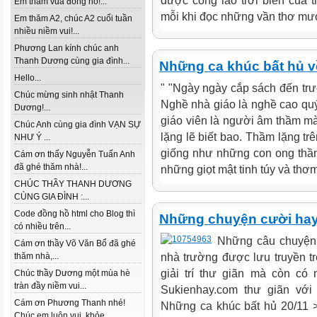
được công lao trời biển của 
Em thăm vua đồng hồ!...
mỗi khi đọc những vần thơ mượt
Em thăm A2, chúc A2 cuối tuần
nhiều niềm vui!...
Phương Lan kính chúc anh
Thanh Dương cùng gia đình...
Những ca khúc bất hủ v
Hello...
" "Ngày ngày cắp sách đến tr
Chúc mừng sinh nhật Thanh
Nghề nhà giáo là nghề cao qu
Dương!...
giáo viên là người âm thầm mà
Chúc Anh cùng gia đình VẠN SỰ
lặng lẽ biết bao. Thầm lặng tr
NHƯ Ý ...
giống như những con ong thầm
Cám ơn thấy Nguyễn Tuấn Anh
đã ghé thăm nhà!...
những giọt mật tinh túy và thơm
CHÚC THẦY THANH DƯƠNG
CÙNG GIA ĐÌNH :...
Code đồng hồ html cho Blog thì
Những chuyện cười hay 
có nhiều trên...
Những câu chuyện v
Cám ơn thầy Võ Văn Bổ đã ghé
thăm nhà,...
nhà trường được lưu truyền t
giải trí thư giãn mà còn có
Chúc thầy Dương một mùa hè
tràn đầy niềm vui...
Sukienhay.com thư giãn vớ
Cám ơn Phương Thanh nhé!
Những ca khúc bất hủ 20/11 >
Chúc em luôn vui, khỏe...