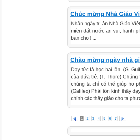
Chúc mừng Nhà Giáo Vi
Nhân ngày tri ân Nhà Giáo Việ
miền đất nước an vui, hạnh p
ban cho ! ...
Chào mừng ngày nhà gi
Dạy tức là học hai lần. (G. Gu
của đứa trẻ. (T. Thore) Chúng 
chúng ta chỉ có thể giúp họ p
(Galileo) Phải tôn kính thầy dạ
chính các thầy giáo cho ta phư
1
2
3
4
5
6
7