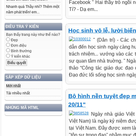
Facebook " Hai thầy trò ngồi 
Nhanh quá Thầy nhỉ? Thêm một
Tí? - Dạ em...
năm phát triển! em...
ĐIỀU TRA Ý KIẾN
Học sinh vô lễ, lười bi
Bạn thấy trang này như thế nào?
" (Dân trí) - Các 
Đẹp
Đơn điệu
dẫn đến học sinh ngày càng hư, 
Bình thường
trách nhiệm... vướng vào các t
Ý kiến khác
sự quan tâm nhà truờng. " Ngày
thảo “Công tác giáo dục đạo 
Đạo đức lối sống học sinh ngà
SẮP XẾP DỮ LIỆU
Mới nhất
Tải nhiều nhất
Bộ hình nền tuyệt đẹp 
20/11"
NHÚNG MÃ HTML
Ngày nhà giáo Việt
Việt Nam) là ngày kỷ niệm đư
tại Việt Nam. Đây được xem là
"tôn sư trọng đạo" nhằm mục đí