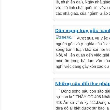
lễ, tết (hiện đại), Ngày nhà gi
vừa có tính chất quốc tế, vừa 
các nhà giáo, của ngành Giáo d
Dân mạng truy gốc ‘can
" Vượt qua vụ việc 
nguồn gốc và ý nghĩa của “c
sóng tranh luận khá sôi nổi t
Nội, vì liên quan đến việc gi
món ăn trong bài làm văn của 
nghỉ việc đang gây xôn xao dư
Những câu đối thư phá
" " Dòng sông sâu con sào dà
sự bao la " THẦY CÔ 408.Nhất t
410.Ân sư vĩnh ký 411.Dòng 
đưa đò ai biết được sự bao la