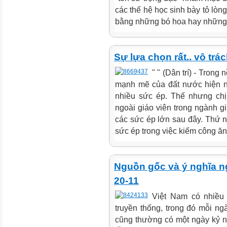
các thế hệ học sinh bày tỏ lòn
bằng những bó hoa hay những m
Sự lựa chọn rất.. vô trá
" " (Dân trí) - Trong
mạnh mẽ của đất nước hiện n
nhiều sức ép. Thế nhưng chị
ngoài giáo viên trong ngành g
các sức ép lớn sau đây. Thứ nh
sức ép trong việc kiếm công ăn 
Nguồn gốc và ý nghĩa n
20-11
Việt Nam có nhiều
truyền thống, trong đó mỗi ngà
cũng thường có một ngày kỷ n