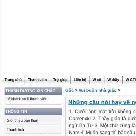
Trang chủ
Thành viên
Trợ giúp
Liên hệ
W cô
W thầy
W CT
Gốc
>
Vui buồn nhà giáo
>
THANH DƯƠNG XIN CHÀO
18 khách và 0 thành viên
Những câu nói hay về n
1. Dưới ánh mặt trời không 
THÔNG TIN
Comenxki 2. Thầy giáo là đườ
Giới thiệu bản thân
ngữ Ba Tư 3. Một chữ cũng là 
Thành tích
Nam 4. Muốn sang thì bắc cầu 