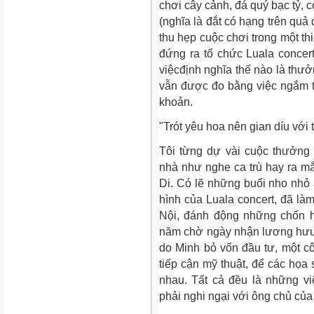
chơi cây cảnh, đá quý bạc tỷ, 
(nghĩa là đắt có hạng trên quả 
thu hẹp cuộc chơi trong một th
đứng ra tổ chức Luala concert
việcđịnh nghĩa thế nào là thưở
vẫn được đo bằng việc ngắm tài
khoản.
"Trót yêu hoa nên gian díu với 
Tôi từng dự vài cuộc thưởng 
nhà như nghe ca trù hay ra m
Di. Có lẽ những buổi nho nhỏ
hình của Luala concert, đã l
Nội, đánh động những chốn 
năm chờ ngày nhận lương hưu.
do Minh bỏ vốn đầu tư, một côn
tiếp cận mỹ thuật, để các họa 
nhau. Tất cả đều là những vi
phải nghi ngại với ông chủ của