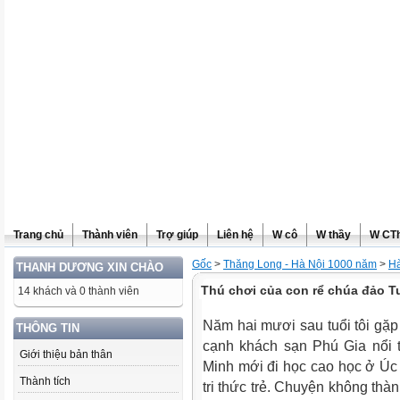
Trang chủ
Thành viên
Trợ giúp
Liên hệ
W cô
W thầy
W CT
Gốc
>
Thăng Long - Hà Nội 1000 năm
>
Hà
THANH DƯƠNG XIN CHÀO
Thú chơi của con rể chúa đảo 
14 khách và 0 thành viên
Năm hai mươi sau tuổi tôi g
THÔNG TIN
cạnh khách sạn Phú Gia nổi t
Giới thiệu bản thân
Minh mới đi học cao học ở Úc v
Thành tích
tri thức trẻ. Chuyện không thà