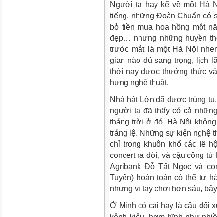
Người ta hay kể về một Hà N
tiếng, những Đoàn Chuẩn có sá
bỏ tiền mua hoa hồng một nă
đẹp… nhưng những huyền thoạ
trước mắt là một Hà Nội nhe
gian nào đủ sang trọng, lịch 
thời nay được thưởng thức vă
hưng nghệ thuật.
Nhà hát Lớn đã được trùng tu, 
người ta đã thấy có cả những
tháng trời ở đó. Hà Nội không
tráng lệ. Những sự kiện nghệ t
chỉ trong khuôn khổ các lễ h
concert ra đời, và cậu công tử
Agribank Đỗ Tất Ngọc và c
Tuyển) hoàn toàn có thể tự h
những vị tay chơi hơn sáu, bả
Ở Minh có cái hay là cậu đối x
kênh kiệu, hợm hĩnh như nhi