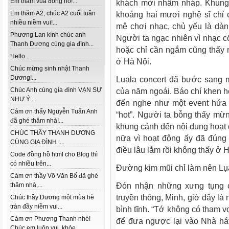
Em thăm vua đồng hồ!...
khách mời nhấm nháp. Khung 
Em thăm A2, chúc A2 cuối tuần
khoảng hai mươi nghệ sĩ chỉ
nhiều niềm vui!...
mê chơi nhạc, chủ yếu là dàn
Phương Lan kính chúc anh
Người ta ngạc nhiên vì nhạc c
Thanh Dương cùng gia đình...
hoặc chỉ cần ngắm cũng thấy
Hello...
ở Hà Nội.
Chúc mừng sinh nhật Thanh
Dương!...
Luala concert đã bước sang 
Chúc Anh cùng gia đình VẠN SỰ
của năm ngoái. Báo chí khen hế
NHƯ Ý ...
đến nghe như một event hứa 
Cám ơn thấy Nguyễn Tuấn Anh
“hot”. Người ta bỗng thấy mừn
đã ghé thăm nhà!...
khung cảnh đến nội dung hoạt
CHÚC THẦY THANH DƯƠNG
nữa vì hoạt động ấy đã đúng
CÙNG GIA ĐÌNH :...
điều lâu lắm rồi không thấy ở 
Code đồng hồ html cho Blog thì
có nhiều trên...
Đường kim mũi chỉ làm nên Lụ
Cám ơn thầy Võ Văn Bổ đã ghé
thăm nhà,...
Đón nhận những xưng tụng c
truyền thông, Minh, giờ đây là
Chúc thầy Dương một mùa hè
tràn đầy niềm vui...
bình tĩnh. “Tớ không có tham 
Cám ơn Phương Thanh nhé!
để đưa ngược lại vào Nhà há
Chúc em luôn vui, khỏe...