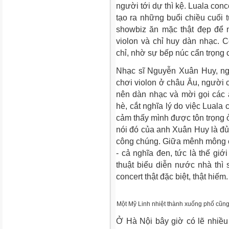
người tới dự thì kệ. Luala con
tạo ra những buổi chiều cuối
showbiz ăn mặc thật đẹp để 
violon và chỉ huy dàn nhạc. 
chỉ, nhờ sự bếp núc cẩn trọng
Nhạc sĩ Nguyễn Xuân Huy, ng
chơi violon ở châu Âu, người c
nên dàn nhạc và mời gọi các
hè, cắt nghĩa lý do việc Luala 
cảm thấy mình được tôn trọng ở
nói đó của anh Xuân Huy là đủ 
công chúng. Giữa mênh mông c
- cả nghĩa đen, tức là thế giớ
thuật biểu diễn nước nhà thì
concert thật đặc biệt, thật hiếm.
Một Mỹ Linh nhiệt thành xuống phố cũn
Ở Hà Nội bây giờ có lẽ nhiều 