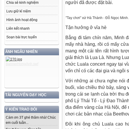
người đã được đặt bài.
Chia sẻ kinh nghiệm
Lưu giữ kỉ niệm
"Tay chơi" xứ Hà Thành - Đỗ Ngọc Minh.
Hình ảnh hoạt động
Tận hưởng ở vỉa hè
Liên kết nhanh
Soạn bài trực tuyến
Bẵng đi tám chín năm, Minh đ
mấy nhà hàng, rồi có mấy cửa
mang một cái tên rất hình tượ
ẢNH NGẪU NHIÊN
giải thích là Lụa Là. Nhưng Lual
chức Luala concert ngay tại vỉ
vốn chỉ có các đại gia và ngôi
Với những ai chưa nghe nói đế
buổi, vào chiều thứ bảy, sáng
trong cái se lạnh của trời thu 
TÀI NGUYÊN DẠY HỌC
phố Lý Thái Tổ - Lý Đạo Thành
địa điểm vàng của Hà Nội, để
Ý KIẾN TRAO ĐỔI
chơi các bản nhạc của Beetho
Cám ơn 3T ghé thăm nhà! Chúc
em cuối tuần...
Đôi khi ông chủ Luala cao 