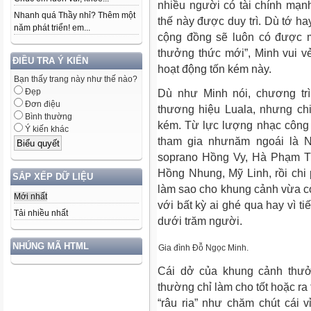
nhiều người có tài chính mạ
Nhanh quá Thầy nhỉ? Thêm một
thế này được duy trì. Dù tớ ha
năm phát triển! em...
cộng đồng sẽ luôn có được m
thưởng thức mới”, Minh vui vẻ
ĐIỀU TRA Ý KIẾN
hoạt động tốn kém này.
Bạn thấy trang này như thế nào?
Đẹp
Dù như Minh nói, chương tr
Đơn điệu
thương hiệu Luala, nhưng ch
Bình thường
kém. Từ lực lượng nhạc công l
Ý kiến khác
tham gia nhưnăm ngoái là 
soprano Hồng Vy, Hà Phạm T
Hồng Nhung, Mỹ Linh, rồi ch
SẮP XẾP DỮ LIỆU
làm sao cho khung cảnh vừa c
Mới nhất
với bất kỳ ai ghé qua hay vì t
Tải nhiều nhất
dưới trăm người.
NHÚNG MÃ HTML
Gia đình Đỗ Ngọc Minh.
Cái dở của khung cảnh thưởn
thường chỉ làm cho tốt hoặc r
“râu ria” như chăm chút cái 