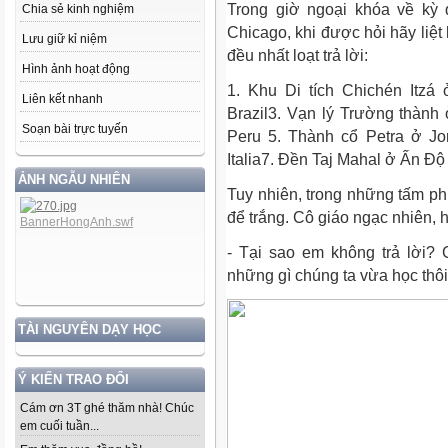
Trong giờ ngoại khóa về kỳ 
Chia sẻ kinh nghiệm
Chicago, khi được hỏi hãy liệt
Lưu giữ kỉ niệm
đều nhất loạt trả lời:
Hình ảnh hoạt động
1. Khu Di tích Chichén Itz
Liên kết nhanh
Brazil3. Vạn lý Trường thàn
Soạn bài trực tuyến
Peru 5. Thành cổ Petra ở J
Italia7. Đền Taj Mahal ở Ấn Độ
ẢNH NGẪU NHIÊN
Tuy nhiên, trong những tấm phi
để trắng. Cô giáo ngạc nhiên, 
- Tại sao em không trả lời? 
những gì chúng ta vừa học thô
TÀI NGUYÊN DẠY HỌC
Ý KIẾN TRAO ĐỔI
Cám ơn 3T ghé thăm nhà! Chúc
em cuối tuần...