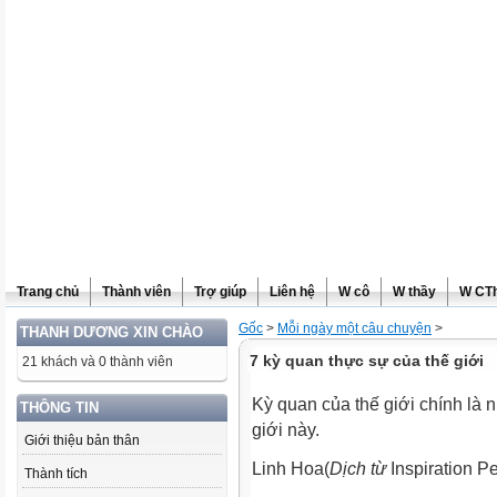
Trang chủ
Thành viên
Trợ giúp
Liên hệ
W cô
W thầy
W CT
Gốc
>
Mỗi ngày một câu chuyện
>
THANH DƯƠNG XIN CHÀO
7 kỳ quan thực sự của thế giới
21 khách và 0 thành viên
Kỳ quan của thế giới chính là
THÔNG TIN
giới này.
Giới thiệu bản thân
Linh Hoa(
Dịch từ
Inspiration P
Thành tích