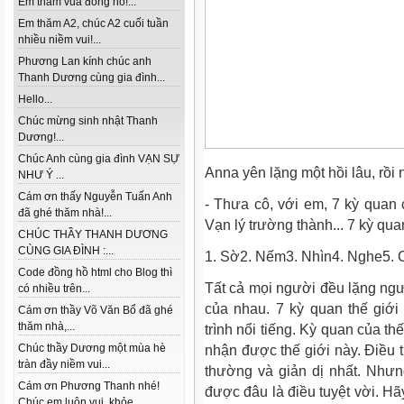
Em thăm vua đồng hồ!...
Em thăm A2, chúc A2 cuối tuần
nhiều niềm vui!...
Phương Lan kính chúc anh
Thanh Dương cùng gia đình...
Hello...
Chúc mừng sinh nhật Thanh
Dương!...
Chúc Anh cùng gia đình VẠN SỰ
Anna yên lặng một hồi lâu, rồi 
NHƯ Ý ...
Cám ơn thấy Nguyễn Tuấn Anh
- Thưa cô, với em, 7 kỳ quan 
đã ghé thăm nhà!...
Vạn lý trường thành... 7 kỳ qua
CHÚC THẦY THANH DƯƠNG
CÙNG GIA ĐÌNH :...
1. Sờ2. Nếm3. Nhìn4. Nghe5. 
Code đồng hồ html cho Blog thì
Tất cả mọi người đều lặng ngư
có nhiều trên...
của nhau. 7 kỳ quan thế giớ
Cám ơn thầy Võ Văn Bổ đã ghé
thăm nhà,...
trình nổi tiếng. Kỳ quan của t
Chúc thầy Dương một mùa hè
nhận được thế giới này. Điều t
tràn đầy niềm vui...
thường và giản dị nhất. Nhưn
Cám ơn Phương Thanh nhé!
được đâu là điều tuyệt vời. 
Chúc em luôn vui, khỏe...