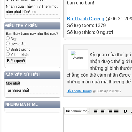
ban cho bạn!
Nhanh quá Thầy nhỉ? Thêm một
năm phát triển! em...
Đỗ Thanh Dương
@ 06:31 20/
Số lượt xem: 1379
ĐIỀU TRA Ý KIẾN
Số lượt thích: 0 người
Bạn thấy trang này như thế nào?
Đẹp
Đơn điệu
Bình thường
Kỳ quan của thế giớ
Ý kiến khác
nhận được thế giới n
những gì bình thườn
chẳng còn thể cảm nhận được đ
SẮP XẾP DỮ LIỆU
những món quà mà thượng đế 
Mới nhất
Tải nhiều nhất
Đỗ Thanh Dương
@ 06h:34p 20/09/12
NHÚNG MÃ HTML
Kích thước font