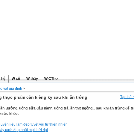
ơng
n hệ
W cô
W thầy
W CThơ
o vặt gia đình
>
 thực phẩm cần kiêng kỵ sau khi ăn trứng
Tạo bài 
ăn đường, uống sữa đậu nành, uống trà, ăn thịt ngỗng... sau khi ăn trứng để t
o sức khỏe.
uyên liệu làm đẹp tuyệt vời từ thiên nhiên
áy cưới đẹp nhất mọi thời đại