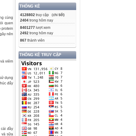
THỐNG KÊ
4128802
truy cập (
chi tiết
)
ứng cùng
2404
trong hôm nay
hói quen
8401277
lượt xem
 protein
2492
trong hôm nay
, gây nên
867
thành viên
THỐNG KÊ TRUY CẬP
 và viêm
 sử dụng
thúc đẩy
 cái đầy
n và sữa