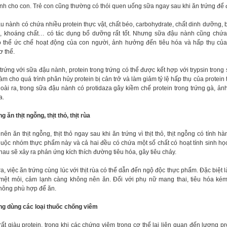
nh cho con. Trẻ con cũng thường có thói quen uống sữa ngay sau khi ăn trứng để 
u nành có chứa nhiều protein thực vật, chất béo, carbohydrate, chất dinh dưỡng,
n, khoáng chất… có tác dụng bổ dưỡng rất tốt. Nhưng sữa đậu nành cũng chứa 
ó thể ức chế hoạt động của con người, ảnh hưởng đến tiêu hóa và hấp thụ của
ơ thể.
trứng với sữa đậu nành, protein trong trứng có thể được kết hợp với trypsin trong
àm cho quá trình phân hủy protein bị cản trở và làm giảm tỷ lệ hấp thụ của protein 
goài ra, trong sữa đậu nành có protidaza gây kiềm chế protein trong trứng gà, ả
a.
g ăn thịt ngỗng, thịt thỏ, thịt rùa
ên ăn thịt ngỗng, thịt thỏ ngay sau khi ăn trứng vì thịt thỏ, thịt ngỗng có tính hà
huộc nhóm thực phẩm này và cả hai đều có chứa một số chất có hoạt tính sinh học
au sẽ xảy ra phản ứng kích thích đường tiêu hóa, gây tiêu chảy.
a, việc ăn trứng cùng lúc với thịt rùa có thể dẫn đến ngộ độc thực phẩm. Đặc biệt 
mệt mỏi, cảm lạnh càng không nên ăn. Đối với phụ nữ mang thai, tiêu hóa kém
hông phù hợp để ăn.
ng dùng các loại thuốc chống viêm
ất giàu protein, trong khi các chứng viêm trong cơ thể lại liên quan đến lượng pro