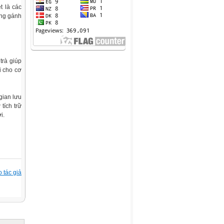
t là các
ăng gánh
trà giúp
i cho cơ
gian lưu
tích trữ
i.
 tác giả