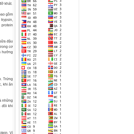
đỡ khát.
 bao gồm
trypsin,
 protein
 sữa đậu
trong cơ
nh hưởng
n. Trứng
, khi ăn
là những
 đôi khi
tein. Vì