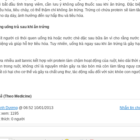
hi bắt đầu tình trạng viêm, cần lưu ý không uống thuốc sau khi ăn trứng. Đặc biệ
êu hóa, tiêu chảy, có thể thậm chí không ăn trứng. Trứng có chứa protein sẽ làm t
ho dạ dày, ảnh hưởng đến sự hấp thu và tiêu hóa.
ng uống trà sau khi ăn trứng
ít người có thói quen uống trà hoặc nước chè đặc sau bữa ăn vì cho rằng nước 
iệng và giúp hỗ trợ tiêu hóa. Tuy nhiên, uống trà ngay sau khi ăn trứng là gây hạ
a nhiều axit tannic kết hợp với protein làm chậm hoạt động của ruột, kéo dài thời 
ân trong ruột, không chỉ là nguyên nhân gây ra táo bón mà còn làm tăng nguy cơ 
t có hại cho cơ thể và gây ra chất ung thư, tác động xấu đối với sức khỏe con ngườ
ê (Theo Medicine)
anh Dương
@ 06:52 10/01/2013
Nhắn tin cho
t xem: 1195
 thích: 0 người