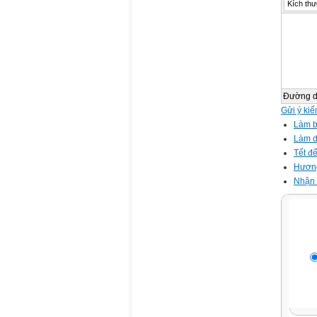
Kích thư
Đường 
Gửi ý kiế
Làm b
Làm d
Tết đế
Hương 
Nhận 