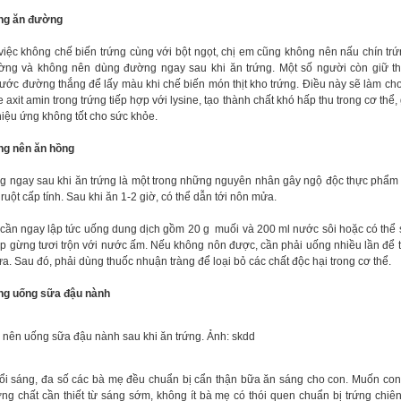
ng ăn đường
việc không chế biến trứng cùng với bột ngọt, chị em cũng không nên nấu chín tr
ờng và không nên dùng đường ngay sau khi ăn trứng. Một số người còn giữ t
ước đường thắng để lấy màu khi chế biến món thịt kho trứng. Điều này sẽ làm cho
e axit amin trong trứng tiếp hợp với lysine, tạo thành chất khó hấp thu trong cơ thể
hiệu ứng không tốt cho sức khỏe.
ng nên ăn hồng
g ngay sau khi ăn trứng là một trong những nguyên nhân gây ngộ độc thực phẩm
ruột cấp tính. Sau khi ăn 1-2 giờ, có thể dẫn tới nôn mửa.
 cần ngay lập tức uống dung dịch gồm 20 g muối và 200 ml nước sôi hoặc có thể
p gừng tươi trộn với nước ấm. Nếu không nôn được, cần phải uống nhiều lần để 
. Sau đó, phải dùng thuốc nhuận tràng để loại bỏ các chất độc hại trong cơ thể.
ng uống sữa đậu nành
nên uống sữa đậu nành sau khi ăn trứng. Ảnh: skdd
ổi sáng, đa số các bà mẹ đều chuẩn bị cẩn thận bữa ăn sáng cho con. Muốn con
ng chất cần thiết từ sáng sớm, không ít bà mẹ có thói quen chuẩn bị trứng chiê