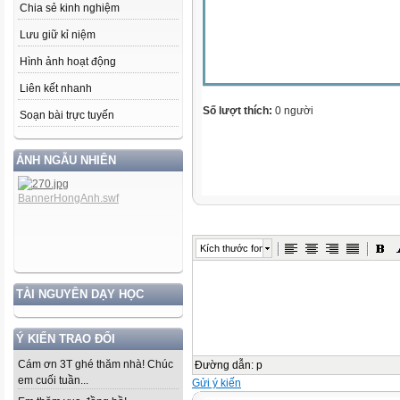
Chia sẻ kinh nghiệm
Lưu giữ kỉ niệm
Hình ảnh hoạt động
Liên kết nhanh
Số lượt thích:
0 người
Soạn bài trực tuyến
ẢNH NGẪU NHIÊN
Kích thước font
TÀI NGUYÊN DẠY HỌC
Ý KIẾN TRAO ĐỔI
Cám ơn 3T ghé thăm nhà! Chúc
Đường dẫn
:
p
em cuối tuần...
Gửi ý kiến