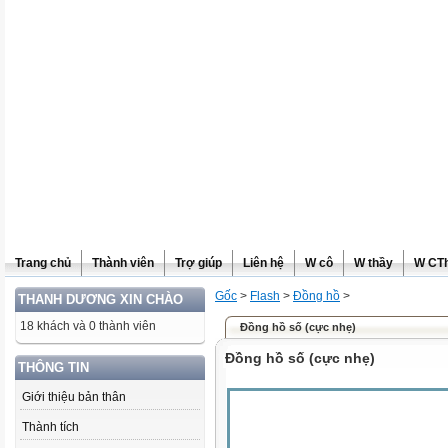
Trang chủ
Thành viên
Trợ giúp
Liên hệ
W cô
W thầy
W CT
Gốc
>
Flash
>
Đồng hồ
>
THANH DƯƠNG XIN CHÀO
18 khách và 0 thành viên
Đồng hồ số (cực nhẹ)
Đồng hồ số (cực nhẹ)
THÔNG TIN
Giới thiệu bản thân
Thành tích