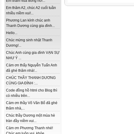
Em thăm vua đồng hồ!...
Em thăm A2, chúc A2 cuối tuần
nhiều niềm vui!...
Phương Lan kính chúc anh
Thanh Dương cùng gia đình...
Hello...
Chúc mừng sinh nhật Thanh
Dương!...
Chúc Anh cùng gia đình VẠN SỰ
NHƯ Ý ...
Cám ơn thấy Nguyễn Tuấn Anh
đã ghé thăm nhà!...
CHÚC THẦY THANH DƯƠNG
CÙNG GIA ĐÌNH :...
Code đồng hồ html cho Blog thì
có nhiều trên...
Cám ơn thầy Võ Văn Bổ đã ghé
thăm nhà,...
Chúc thầy Dương một mùa hè
tràn đầy niềm vui...
Cám ơn Phương Thanh nhé!
Chúc em luôn vui, khỏe...