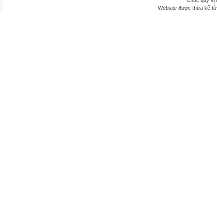
Chúc quý vị 
Website được thừa kế t