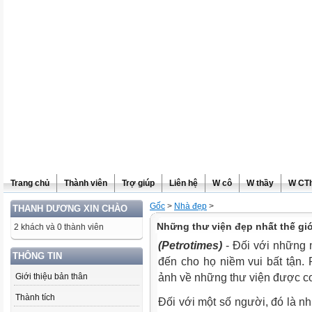
Trang chủ
Thành viên
Trợ giúp
Liên hệ
W cô
W thầy
W CT
Gốc
>
Nhà đẹp
>
THANH DƯƠNG XIN CHÀO
Những thư viện đẹp nhất thế giớ
2 khách và 0 thành viên
(Petrotimes)
- Đối với những n
THÔNG TIN
đến cho họ niềm vui bất tận. 
Giới thiệu bản thân
ảnh về những thư viện được coi 
Thành tích
Đối với một số người, đó là nh