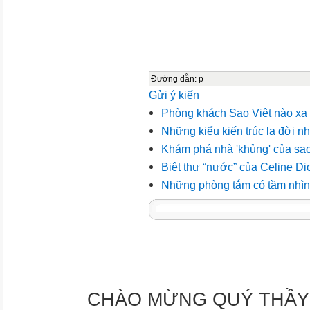
Đường dẫn
:
p
Gửi ý kiến
Phòng khách Sao Việt nào xa h
Những kiểu kiến trúc lạ đời nh
Khám phá nhà 'khủng' của sao
Biệt thự “nước” của Celine Di
Những phòng tắm có tầm nhìn 
CHÀO MỪNG QUÝ THẦY 