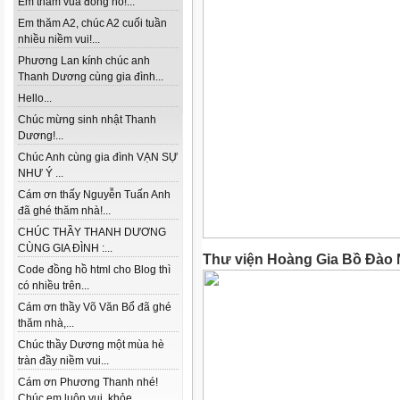
Em thăm vua đồng hồ!...
Em thăm A2, chúc A2 cuối tuần
nhiều niềm vui!...
Phương Lan kính chúc anh
Thanh Dương cùng gia đình...
Hello...
Chúc mừng sinh nhật Thanh
Dương!...
Chúc Anh cùng gia đình VẠN SỰ
NHƯ Ý ...
Cám ơn thấy Nguyễn Tuấn Anh
đã ghé thăm nhà!...
CHÚC THẦY THANH DƯƠNG
CÙNG GIA ĐÌNH :...
Thư viện Hoàng Gia Bồ Đào Nh
Code đồng hồ html cho Blog thì
có nhiều trên...
Cám ơn thầy Võ Văn Bổ đã ghé
thăm nhà,...
Chúc thầy Dương một mùa hè
tràn đầy niềm vui...
Cám ơn Phương Thanh nhé!
Chúc em luôn vui, khỏe...