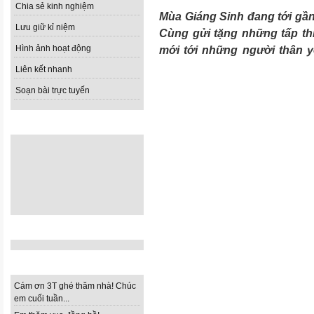
Chia sẻ kinh nghiệm
Mùa Giáng Sinh đang tới gần 
Lưu giữ kỉ niệm
Cùng gửi tặng những tấp th
Hình ảnh hoạt động
mới tới những người thân y
Liên kết nhanh
Soạn bài trực tuyến
ẢNH NGẪU NHIÊN
TÀI NGUYÊN DẠY HỌC
Ý KIẾN TRAO ĐỔI
Cám ơn 3T ghé thăm nhà! Chúc
em cuối tuần...