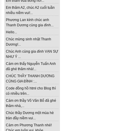
Em thăm vua đồng hồ!...
Em thăm A2, chúc A2 cuối tuần
nhiều niềm vui!...
Phương Lan kính chúc anh
Thanh Dương cùng gia đình...
Hello...
Chúc mừng sinh nhật Thanh
Dương!...
Chúc Anh cùng gia đình VẠN SỰ
NHƯ Ý ...
Cám ơn thấy Nguyễn Tuấn Anh
đã ghé thăm nhà!...
CHÚC THẦY THANH DƯƠNG
CÙNG GIA ĐÌNH :...
Code đồng hồ html cho Blog thì
có nhiều trên...
Cám ơn thầy Võ Văn Bổ đã ghé
thăm nhà,...
Chúc thầy Dương một mùa hè
tràn đầy niềm vui...
Cám ơn Phương Thanh nhé!
Chúc em luôn vui, khỏe...