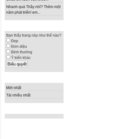
Nhanh quá Thầy nhỉ? Thêm một
năm phát triển! em...
ĐIỀU TRA Ý KIẾN
Bạn thấy trang này như thế nào?
Đẹp
Đơn điệu
Bình thường
Ý kiến khác
SẮP XẾP DỮ LIỆU
Mới nhất
Tải nhiều nhất
NHÚNG MÃ HTML