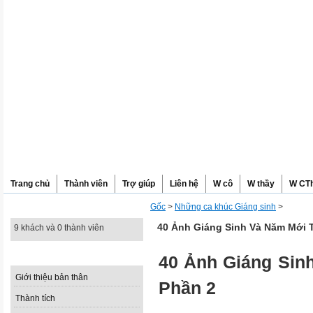
Trang chủ
Thành viên
Trợ giúp
Liên hệ
W cô
W thầy
W CT
Gốc
>
Những ca khúc Giáng sinh
>
THANH DƯƠNG XIN CHÀO
40 Ảnh Giáng Sinh Và Năm Mới T
9 khách và 0 thành viên
THÔNG TIN
40 Ảnh Giáng Sin
Giới thiệu bản thân
Phần 2
Thành tích