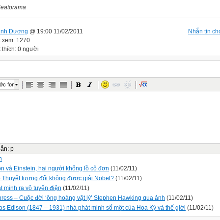
eatorama
anh Dương
@ 19:00 11/02/2011
Nhắn tin cho
t xem: 1270
 thích: 0 người
ớc font
dẫn
:
p
n
n và Einstein, hai người khổng lồ cô đơn
(11/02/11)
o Thuyết tương đối không được giải Nobel?
(11/02/11)
t minh ra vô tuyến điện
(11/02/11)
ress – Cuộc đời ‘ông hoàng vật lý’ Stephen Hawking qua ảnh
(11/02/11)
s Edison (1847 – 1931) nhà phát minh số một của Hoa Kỳ và thế giới
(11/02/11)