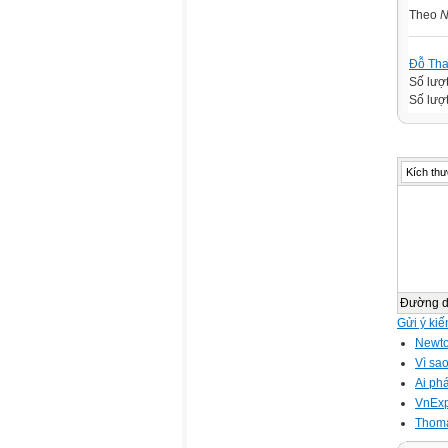
Theo
N
Đỗ Th
Số lượ
Số lượt
Kích thư
Đường 
Gửi ý kiế
Newto
Vì sa
Ai phá
VnExp
Thoma