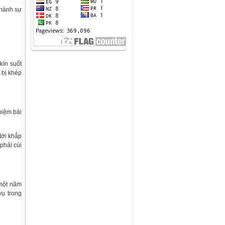
thành sự
kín suốt
 bị khép
hiệm bài
tới khắp
phải cúi
một năm
vụ trong