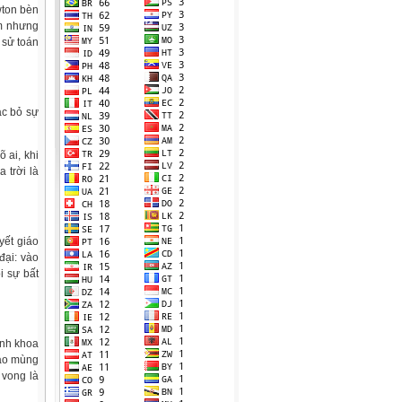
wton bèn
ăm nhưng
 sử toán
ác bỏ sự
 ai, khi
 trời là
yết giáo
đại: vào
i sự bất
ành khoa
vào mùng
 vong là