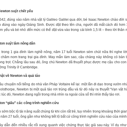
Newton suýt chết yểu
42, đúng vào năm nhà vật lý Galileo Galilei qua đời, bé Isaac Newton chào đời
n đúng vào ngày Giáng Sinh. Được đặt theo tên cha, người đã mất cách đó hơn 
m yếu và bé nhỏ đến mức có thể đặt vừa vào trong cái bình 1,5 lít – theo lời thân
ton suýt làm nông dân
a trong 1 gia đình làm nghề nông, năm 17 tuổi Newton sém chút nữa thì nghe lờ
 chăm nom trang trại gia đình. May mắn làm sao, cậu chàng này không có bàn 
rồng trọt. Chẳng lâu sau đó, ông chú Newton đã thuyết phục được mẹ cậu cho con 
ường Trinity ở Cambridge.
thật về Newton và quả táo
âu chuyện nổi tiếng do nhà văn Pháp Voltaire kể lại: một lần đi dạo trong vườn nh
olsthorpe, Newton bị một quả táo rơi trúng đầu và từ đó nảy ra thuyết “Vạn vật h
 lúc đó, Newton đang ngồi trong nhà nhìn ra ngoài cửa sổ thì nhìn thấy táo rơi.
ton “giấu” các công trình nghiên cứu
sớm bộc lộ tài năng xuất chúng từ khi còn rất trẻ, tuy nhiên trong khoảng thời gia
năm 27 tuổi, ông gần như không tiết lộ bất cứ công trình nghiên cứu nào của mình
ày dẫn đến nhiều rắc rối xung quanh việc chứng thực tác giả sau này. Ví dụ như