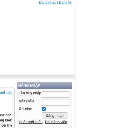
Đăng nhập / Đăng ký
ĐĂNG NHẬP
viết mới
Tên truy nhập
Mật khẩu
Ghi nhớ
 cơ học,
ng biết:
Quên mật khẩu
ĐK thành viên
 hơn thế