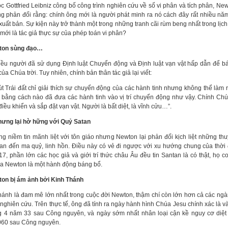
ọc Gottfried Leibniz công bố công trình nghiên cứu về số vi phân và tích phân, Ne
ếng phản đối rằng: chính ông mới là người phát minh ra nó cách đây rất nhiều n
uất bản. Sự kiện này trở thành một trong những tranh cãi rùm beng nhất trong lịch
 mới là tác giả thực sự của phép toán vi phân?
ton sùng đạo…
iều người đã sử dụng Định luật Chuyển động và Định luật vạn vật hấp dẫn để b
 của Chúa trời. Tuy nhiên, chính bản thân tác giả lại viết:
t Trái đất chỉ giải thích sự chuyển động của các hành tinh nhưng không thể làm rõ
 bằng cách nào đã đưa các hành tinh vào vị trí chuyển động như vậy. Chính Chúa
iều khiển và sắp đặt vạn vật. Người là bất diệt, là vĩnh cửu…”.
hưng lại hờ hững với Quỷ Satan
g niềm tin mãnh liệt với tôn giáo nhưng Newton lại phản đối kịch liệt những thu
uan đến ma quỷ, linh hồn. Điều này có vẻ đi ngược với xu hướng chung của thời 
17, phần lớn các học giả và giới trí thức châu Âu đều tin Santan là có thật, họ co
ủa Newton là một hành động báng bổ.
ton bị ám ảnh bởi Kinh Thánh
hánh là đam mê lớn nhất trong cuộc đời Newton, thậm chí còn lớn hơn cả các ng
 nghiên cứu. Trên thực tế, ông đã tính ra ngày hành hình Chúa Jesu chính xác là 
g 4 năm 33 sau Công nguyên, và ngày sớm nhất nhân loại cận kề nguy cơ diệt
60 sau Công nguyên.