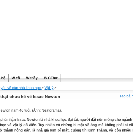
ơng
n hệ
W cô
W thầy
W CThơ
uyện về các nhà khoa học
>
Vật lý
>
 thật chưa kể về Issac Newton
Tạo bài 
Newton năm 46 tuổi. (Ảnh: Neatorama).
phủ nhận Issac Newton là nhà khoa học đại tài, người đặt nền móng cho ngành
học và vật lý cổ điển. Tuy nhiên có những bí mật về ông mà không phải ai cũ
rở thành nông dân, là nhà giả kim bí mật, cuồng tín Kinh Thánh, và còn nhiều