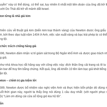
uyền” này có thể đúng, có thể sai, tuy nhiên ít nhất một tiên đoán của ông đã trở 
gười Do Thái đã trở về mảnh đất Israel.
ton từng là nhà giả kim
hiên cứu về thuật giả kim (biến kim loại thành vàng) của Newton được ông giấu 
i, bởi theo đạo luật năm 1404 ở Anh, việc sản xuất vàng và bạc trái phép bị có thể
ng tội.
 chức trách chống hàng giả
96, Newton đảm nhận vị trí giám sát trong Bộ Ngân khố Anh và được giao trách n
g giả.
hư nhà khoa học rất hăng say với công việc này: đích thân ông cải trang và lê la 
n bar để truy tìm bằng chứng. Kết quả, ông đã khiến 10 tên làm bạc giả khét tiếng 
n tội.
ton – chính trị gia kiệm lời
89, Newton được bổ nhiệm vào nghị viện Anh và thực hiện bổn phận đó đúng 
Suốt thời gian này, người ta thấy ông nói đúng 1 câu duy nhất: (với người phục 
i) “Làm ơn đóng cái cửa sổ lộng gió kia hộ tôi”.
Vân