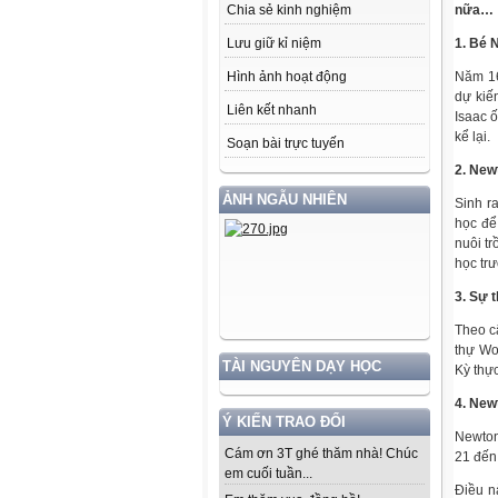
Chia sẻ kinh nghiệm
nữa…
Lưu giữ kỉ niệm
1. Bé 
Hình ảnh hoạt động
Năm 16
dự kiế
Liên kết nhanh
Isaac ố
kể lại.
Soạn bài trực tuyến
2. New
ẢNH NGẪU NHIÊN
Sinh r
học để
nuôi t
học tr
3. Sự 
Theo c
thự Wo
TÀI NGUYÊN DẠY HỌC
Kỳ thực
4. New
Ý KIẾN TRAO ĐỔI
Newton 
Cám ơn 3T ghé thăm nhà! Chúc
21 đến 
em cuối tuần...
Điều n