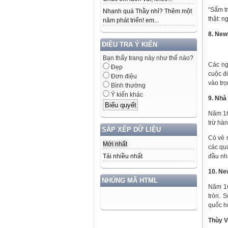
“Sấm tr
Nhanh quá Thầy nhỉ? Thêm một
thật: n
năm phát triển! em...
8. New
ĐIỀU TRA Ý KIẾN
Bạn thấy trang này như thế nào?
Các ng
Đẹp
cuộc đờ
Đơn điệu
vào trọ
Bình thường
Ý kiến khác
9. Nhà
Năm 16
trừ hàn
SẮP XẾP DỮ LIỆU
Có vẻ n
Mới nhất
các quá
đầu nhậ
Tải nhiều nhất
10. New
NHÚNG MÃ HTML
Năm 16
tròn. 
quốc hộ
Thùy 