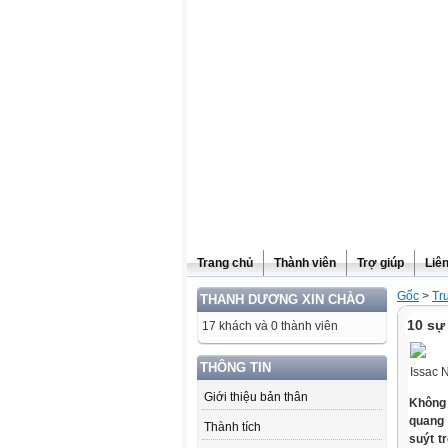
Website được thừa kế từ
Violet.vn
, người quản trị:
Đỗ Thanh Dư
Trang chủ
Thành viên
Trợ giúp
Liê
Gốc
>
Tr
THANH DƯƠNG XIN CHÀO
10 sự
17 khách và 0 thành viên
THÔNG TIN
Issac 
Giới thiệu bản thân
Không 
quang 
Thành tích
suýt t