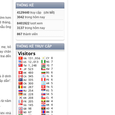
THỐNG KÊ
4129440
truy cập (
chi tiết
)
3042
trong hôm nay
 sớm hơn
3 tháng,
8401922
lượt xem
 mẫu ông
3137
trong hôm nay
867
thành viên
THỐNG KÊ TRUY CẬP
i mẹ, bỏ
tay chăn
trai đến
à ở dinh
ấp dẫn”.
n từ năm
.
 khi nhà