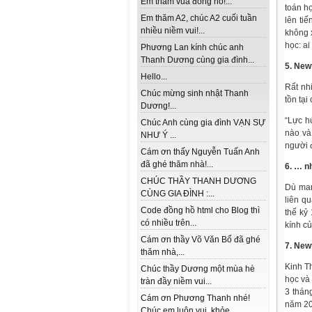
Em thăm vua đồng hồ!...
toán h
Em thăm A2, chúc A2 cuối tuần
lên ti
nhiều niềm vui!...
không x
học: ai
Phương Lan kính chúc anh
Thanh Dương cùng gia đình...
5. New
Hello...
Rất nh
Chúc mừng sinh nhật Thanh
tồn tại
Dương!...
“Lực hú
Chúc Anh cùng gia đình VẠN SỰ
nào và
NHƯ Ý ...
người đ
Cám ơn thấy Nguyễn Tuấn Anh
đã ghé thăm nhà!...
6. … n
CHÚC THẦY THANH DƯƠNG
Dù man
CÙNG GIA ĐÌNH :...
liên q
Code đồng hồ html cho Blog thì
thế kỷ 
có nhiều trên...
kính c
Cám ơn thầy Võ Văn Bổ đã ghé
7. New
thăm nhà,...
Kinh T
Chúc thầy Dương một mùa hè
học và
tràn đầy niềm vui...
3 thán
Cám ơn Phương Thanh nhé!
năm 20
Chúc em luôn vui, khỏe...