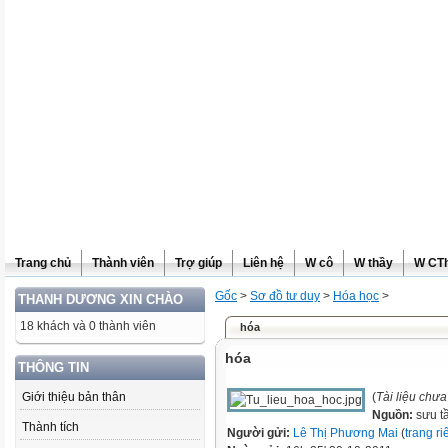
Trang chủ
Thành viên
Trợ giúp
Liên hệ
W cô
W thầy
W CT
Gốc
>
Sơ đồ tư duy
>
Hóa học
>
THANH DƯƠNG XIN CHÀO
18 khách và 0 thành viên
hóa
hóa
THÔNG TIN
Giới thiệu bản thân
(
Tài liệu chư
Nguồn:
sưu t
Thành tích
Người gửi:
Lê Thị Phương Mai
(
trang ri