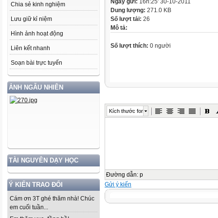
Ngày gửi:
16h:25' 30-10-2011
Chia sẻ kinh nghiệm
Dung lượng:
271.0 KB
Lưu giữ kỉ niệm
Số lượt tải:
26
Mô tả:
Hình ảnh hoạt động
Số lượt thích:
0 người
Liên kết nhanh
Soạn bài trực tuyến
ẢNH NGẪU NHIÊN
Kích thước font
TÀI NGUYÊN DẠY HỌC
Đường dẫn
:
p
Gửi ý kiến
Ý KIẾN TRAO ĐỔI
Cám ơn 3T ghé thăm nhà! Chúc
em cuối tuần...