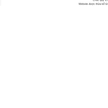
Chúc quý vị 
Website được thừa kế t