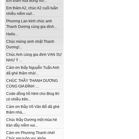
Em thăm vua đồng hồ!...
Em thăm A2, chúc A2 cuối tuần
nhiều niềm vui!...
Phương Lan kính chúc anh
Thanh Dương cùng gia đình...
Hello...
Chúc mừng sinh nhật Thanh
Dương!...
Chúc Anh cùng gia đình VẠN SỰ
NHƯ Ý ...
Cám ơn thấy Nguyễn Tuấn Anh
đã ghé thăm nhà!...
CHÚC THẦY THANH DƯƠNG
CÙNG GIA ĐÌNH :...
Code đồng hồ html cho Blog thì
có nhiều trên...
Cám ơn thầy Võ Văn Bổ đã ghé
thăm nhà,...
Chúc thầy Dương một mùa hè
tràn đầy niềm vui...
Cám ơn Phương Thanh nhé!
Chúc em luôn vui, khỏe...