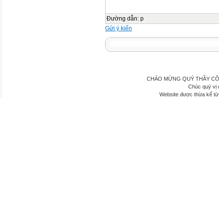
Đường dẫn
:
p
Gửi ý kiến
CHÀO MỪNG QUÝ THẦY CÔ
Chúc quý vị 
Website được thừa kế t