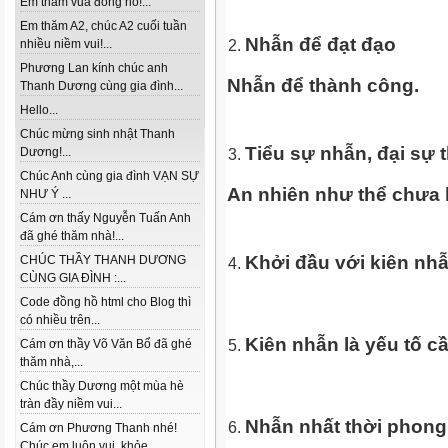
Em thăm vua đồng hồ!...
Em thăm A2, chúc A2 cuối tuần
Nhẫn để đạt đạo
nhiều niềm vui!...
Phương Lan kính chúc anh
Nhẫn để thành công.
Thanh Dương cùng gia đình...
Hello...
Chúc mừng sinh nhật Thanh
Tiểu sự nhẫn, đại sự 
Dương!...
Chúc Anh cùng gia đình VẠN SỰ
An nhiên như thể chưa 
NHƯ Ý ...
Cám ơn thấy Nguyễn Tuấn Anh
đã ghé thăm nhà!...
Khởi đầu với kiên nhẫ
CHÚC THẦY THANH DƯƠNG
CÙNG GIA ĐÌNH :...
Code đồng hồ html cho Blog thì
có nhiều trên...
Kiên nhẫn là yếu tố cần
Cám ơn thầy Võ Văn Bổ đã ghé
thăm nhà,...
Chúc thầy Dương một mùa hè
tràn đầy niềm vui...
Nhẫn nhất thời phong 
Cám ơn Phương Thanh nhé!
Chúc em luôn vui, khỏe...