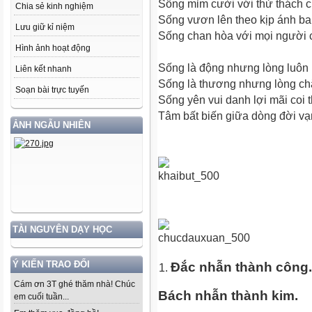
Sống mỉm cười với thử thách 
Chia sẻ kinh nghiệm
Sống vươn lên theo kịp ánh ba
Lưu giữ kỉ niệm
Sống chan hòa với mọi người 
Hình ảnh hoạt động
Sống là động nhưng lòng luôn
Liên kết nhanh
Sống là thương nhưng lòng c
Soạn bài trực tuyến
Sống yên vui danh lợi mãi coi
Tâm bất biến giữa dòng đời vạ
ẢNH NGẪU NHIÊN
TÀI NGUYÊN DẠY HỌC
Ý KIẾN TRAO ĐỔI
Đắc nhẫn thành công.
Cám ơn 3T ghé thăm nhà! Chúc
Bách nhẫn thành kim.
em cuối tuần...