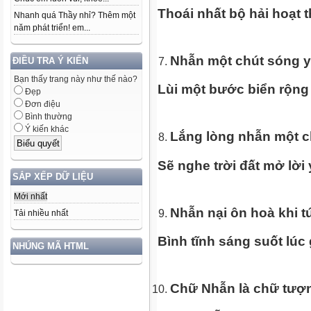
Thoái nhất bộ hải hoạt 
Nhanh quá Thầy nhỉ? Thêm một
năm phát triển! em...
Nhẫn một chút sóng y
ĐIỀU TRA Ý KIẾN
Bạn thấy trang này như thế nào?
Lùi một bước biển rộng 
Đẹp
Đơn điệu
Bình thường
Ý kiến khác
Lắng lòng nhẫn một c
Sẽ nghe trời đất mở lời
SẮP XẾP DỮ LIỆU
Mới nhất
Nhẫn nại ôn hoà khi t
Tải nhiều nhất
Bình tĩnh sáng suốt lúc 
NHÚNG MÃ HTML
Chữ Nhẫn là chữ tượ