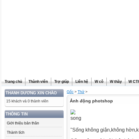
Trang chủ
Thành viên
Trợ giúp
Liên hệ
W cô
W thầy
W CT
Gốc
>
Thử
>
THANH DƯƠNG XIN CHÀO
Ảnh động photshop
15 khách và 0 thành viên
THÔNG TIN
Giới thiệu bản thân
"Sống không giận,không hờn,k
Thành tích