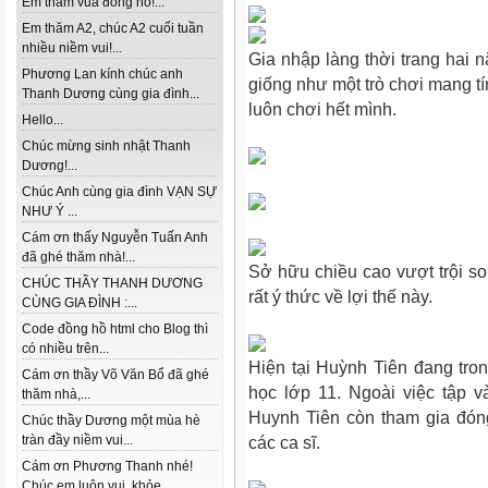
Em thăm vua đồng hồ!...
Em thăm A2, chúc A2 cuối tuần
nhiều niềm vui!...
Gia nhập làng thời trang hai 
Phương Lan kính chúc anh
giống như một trò chơi mang tính
Thanh Dương cùng gia đình...
luôn chơi hết mình.
Hello...
Chúc mừng sinh nhật Thanh
Dương!...
Chúc Anh cùng gia đình VẠN SỰ
NHƯ Ý ...
Cám ơn thấy Nguyễn Tuấn Anh
đã ghé thăm nhà!...
Sở hữu chiều cao vượt trội so
CHÚC THẦY THANH DƯƠNG
rất ý thức về lợi thế này.
CÙNG GIA ĐÌNH :...
Code đồng hồ html cho Blog thì
có nhiều trên...
Hiện tại Huỳnh Tiên đang tron
Cám ơn thầy Võ Văn Bổ đã ghé
học lớp 11. Ngoài việc tập và
thăm nhà,...
Huynh Tiên còn tham gia đón
Chúc thầy Dương một mùa hè
tràn đầy niềm vui...
các ca sĩ.
Cám ơn Phương Thanh nhé!
Chúc em luôn vui, khỏe...