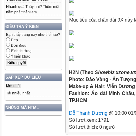
Nhanh quá Thầy nhỉ? Thêm một
năm phát triển! em...
Mục tiêu của chân dài 9X này là 
ĐIỀU TRA Ý KIẾN
Bạn thấy trang này như thế nào?
Đẹp
Đơn điệu
Bình thường
Ý kiến khác
H2N (Theo
Showbiz.xzone.v
SẮP XẾP DỮ LIỆU
Photo: Đào Vàng - Ấn Tượng
Make-up & Hair: Viễn Dương
Mới nhất
Fashion: Áo dài Minh Châu,
Tải nhiều nhất
TP.HCM
NHÚNG MÃ HTML
Đỗ Thanh Dương
@ 10:00 01/
Số lượt xem: 1791
Số lượt thích: 0 người