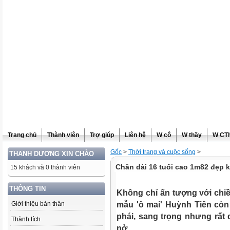
Trang chủ
Thành viên
Trợ giúp
Liên hệ
W cô
W thầy
W CT
Gốc
>
Thời trang và cuộc sống
>
THANH DƯƠNG XIN CHÀO
Chân dài 16 tuổi cao 1m82 đẹp
15 khách và 0 thành viên
THÔNG TIN
Không chỉ ấn tượng với chiề
Giới thiệu bản thân
mẫu 'ô mai' Huỳnh Tiên còn 
phái, sang trọng nhưng rất
Thành tích
nở.