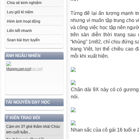
Chia sẻ kinh nghiệm
Lưu giữ kỉ niệm
Từng để lại ấn tượng mạnh t
nhưng vì muốn tập trung cho v
Hình ảnh hoạt động
và công việc học tập nên người 
Liên kết nhanh
trên sàn diễn thời trang sau
Soạn bài trực tuyến
“khủng” 1m82, chỉ chịu đứng s
trang Việt, lợi thế chiều cao
ẢNH NGẪU NHIÊN
mỗi khi xuất hiện.
Chân dài 9X này có có gương m
nói.
TÀI NGUYÊN DẠY HỌC
Ý KIẾN TRAO ĐỔI
Cám ơn 3T ghé thăm nhà! Chúc
Nhan sắc của cô gái 16 tuổi e
em cuối tuần...