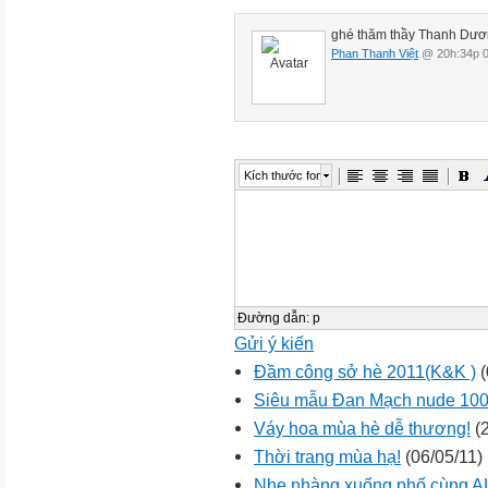
ghé thăm thầy Thanh Dươn
Phan Thanh Việt
@ 20h:34p 0
Kích thước font
Đường dẫn
:
p
Gửi ý kiến
Đầm công sở hè 2011(K&K )
(
Siêu mẫu Đan Mạch nude 100
Váy hoa mùa hè dễ thương!
(2
Thời trang mùa hạ!
(06/05/11)
Nhẹ nhàng xuống phố cùng 