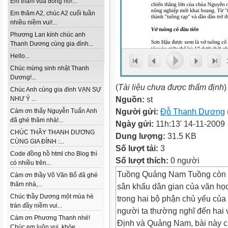
Em thăm vua đồng hồ!...
Em thăm A2, chúc A2 cuối tuần
nhiều niềm vui!...
Phương Lan kính chúc anh
Thanh Dương cùng gia đình...
Hello...
Chúc mừng sinh nhật Thanh
Dương!...
(
Tài liệu chưa được thẩm định
)
Chúc Anh cùng gia đình VẠN SỰ
Nguồn:
st
NHƯ Ý ...
Người gửi:
Đỗ Thanh Dương
Cám ơn thấy Nguyễn Tuấn Anh
đã ghé thăm nhà!...
Ngày gửi:
11h:13' 14-11-2009
CHÚC THẦY THANH DƯƠNG
Dung lượng:
31.5 KB
CÙNG GIA ĐÌNH :...
Số lượt tải:
3
Code đồng hồ html cho Blog thì
Số lượt thích:
0 người
có nhiều trên...
Tuồng Quảng Nam Tuồng còn gọi
Cám ơn thầy Võ Văn Bổ đã ghé
thăm nhà,...
sân khấu dân gian của văn học
Chúc thầy Dương một mùa hè
trong hai bộ phận chủ yếu của 
tràn đầy niềm vui...
người ta thường nghĩ đến hai v
Cám ơn Phương Thanh nhé!
Định và Quảng Nam, bài này c
Chúc em luôn vui, khỏe...