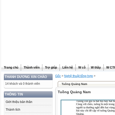
Trang chủ
Thành viên
Trợ giúp
Liên hệ
W cô
W thầy
W CT
Gốc
>
Nghệ thuật tổng hợp
>
THANH DƯƠNG XIN CHÀO
14 khách và 0 thành viên
Tuồng Quảng Nam
Tuồng Quảng Nam
THÔNG TIN
Giới thiệu bản thân
Thành tích