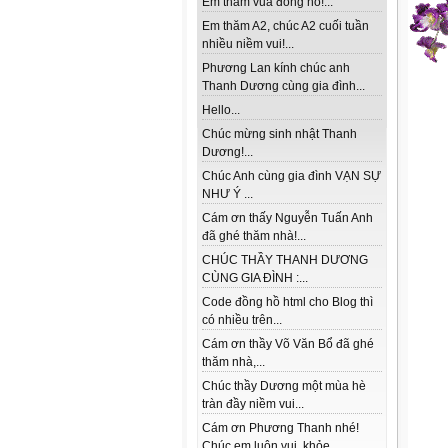
Em thăm vua đồng hồ!...
Em thăm A2, chúc A2 cuối tuần
nhiều niềm vui!...
Phương Lan kính chúc anh
Thanh Dương cùng gia đình...
Hello...
Chúc mừng sinh nhật Thanh
Dương!...
Chúc Anh cùng gia đình VẠN SỰ
NHƯ Ý ...
Cám ơn thấy Nguyễn Tuấn Anh
đã ghé thăm nhà!...
CHÚC THẦY THANH DƯƠNG
CÙNG GIA ĐÌNH :...
Code đồng hồ html cho Blog thì
có nhiều trên...
Cám ơn thầy Võ Văn Bổ đã ghé
thăm nhà,...
Chúc thầy Dương một mùa hè
tràn đầy niềm vui...
Cám ơn Phương Thanh nhé!
Chúc em luôn vui, khỏe...