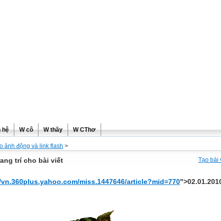
ơng
n hệ
W cô
W thầy
W CThơ
o ảnh động và link flash
>
ang trí cho bài viết
Tạo bài 
//vn.360plus.yahoo.com/miss.1447646/article?mid=770
">02.01.201