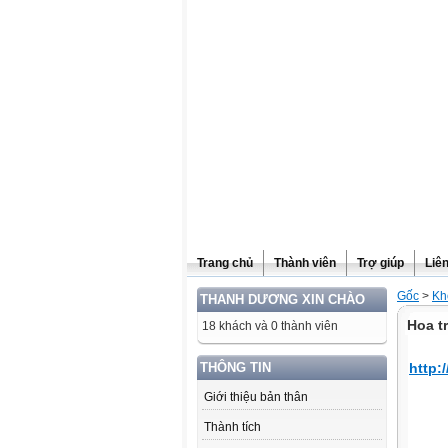
Website được thừa kế từ
Violet.vn
, người quản trị:
Đỗ Thanh Dư
Trang chủ
Thành viên
Trợ giúp
Liê
Gốc
>
Kh
THANH DƯƠNG XIN CHÀO
Hoa tr
18 khách và 0 thành viên
THÔNG TIN
http:
Giới thiệu bản thân
Thành tích