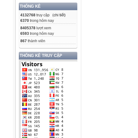
THỐNG KÊ
4132768
truy cập (
chi tiết
)
6370
trong hôm nay
8405378
lượt xem
6593
trong hôm nay
867
thành viên
THỐNG KÊ TRUY CẬP