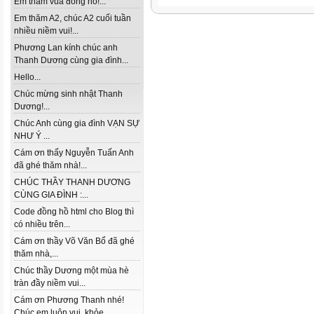
Em thăm vua đồng hồ!...
Em thăm A2, chúc A2 cuối tuần
nhiều niềm vui!...
Phương Lan kính chúc anh
Thanh Dương cùng gia đình...
Hello...
Chúc mừng sinh nhật Thanh
Dương!...
Chúc Anh cùng gia đình VẠN SỰ
NHƯ Ý ...
Cám ơn thấy Nguyễn Tuấn Anh
đã ghé thăm nhà!...
CHÚC THẦY THANH DƯƠNG
CÙNG GIA ĐÌNH :...
Code đồng hồ html cho Blog thì
có nhiều trên...
Cám ơn thầy Võ Văn Bổ đã ghé
thăm nhà,...
Chúc thầy Dương một mùa hè
tràn đầy niềm vui...
Cám ơn Phương Thanh nhé!
Chúc em luôn vui, khỏe...