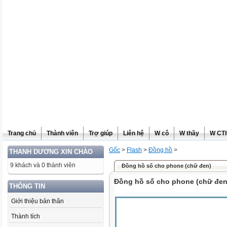
Trang chủ
Thành viên
Trợ giúp
Liên hệ
W cô
W thầy
W CT
Gốc
>
Flash
>
Đồng hồ
>
THANH DƯƠNG XIN CHÀO
9 khách và 0 thành viên
Đồng hồ số cho phone (chữ đen)
Đồng hồ số cho phone (chữ đen
THÔNG TIN
Giới thiệu bản thân
Thành tích