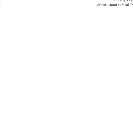
Chúc quý vị 
Website được thừa kế t