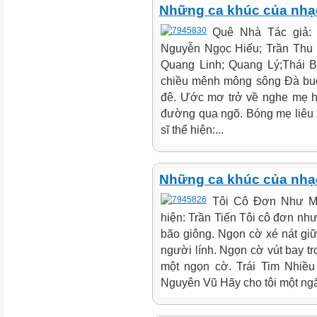
Những ca khúc của nhạc 
Quê Nhà Tác giả: 
Nguyễn Ngọc Hiếu; Trần Thu
Quang Linh; Quang Lý;Thái B
chiều mênh mông sông Đà buô
đê. Ước mơ trở về nghe mẹ hi
đường qua ngõ. Bóng mẹ liêu 
sĩ thể hiện:...
Những ca khúc của nhạc 
Tôi Cô Đơn Như Mộ
hiện: Trần Tiến Tôi cô đơn nh
bão giông. Ngọn cờ xé nát giữ
người lính. Ngọn cờ vút bay t
một ngọn cờ. Trái Tim Nhiều
Nguyên Vũ Hãy cho tôi một ngă