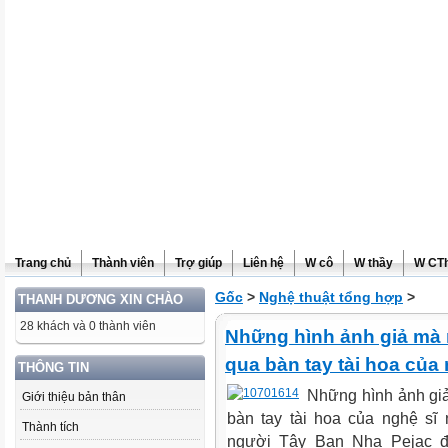
Trang chủ
Thành viên
Trợ giúp
Liên hệ
W cô
W thầy
W CT
Gốc
>
Nghệ thuật tổng hợp
>
THANH DƯƠNG XIN CHÀO
28 khách và 0 thành viên
Những hình ảnh giả mà 
qua bàn tay tài hoa của
THÔNG TIN
Những hình ảnh gi
Giới thiệu bản thân
bàn tay tài hoa của nghệ s
Thành tích
người Tây Ban Nha Pejac đ