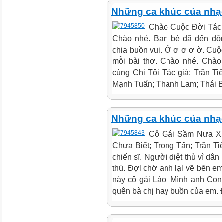
Những ca khúc của nhạc 
Chào Cuộc Đời Tác g
Chào nhé. Bạn bè đã đến đôn
chia buồn vui. Ớ ơ ơ ơ ờ. Cuộc
mỗi bài thơ. Chào nhé. Chào
cùng Chị Tôi Tác giả: Trần Tiế
Mạnh Tuấn; Thanh Lam; Thái B
Những ca khúc của nhạc 
Cô Gái Sầm Nưa Xin
Chưa Biết; Trọng Tấn; Trần Ti
chiến sĩ. Người diệt thù vì dâ
thù. Đợi chờ anh lại về bên e
này cô gái Lào. Mình anh Co
quên bà chị hay buồn của em. 