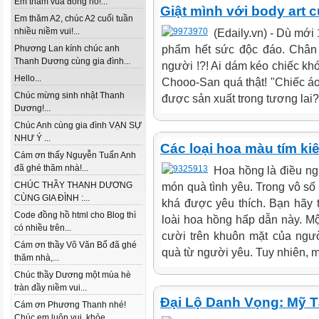
Em thăm vua đồng hồ!...
Giật mình với body art c
Em thăm A2, chúc A2 cuối tuần
nhiều niềm vui!...
(Edaily.vn) - Dù mới
Phương Lan kính chúc anh
phẩm hết sức độc đáo. Chân 
Thanh Dương cùng gia đình...
người !?! Ai dám kéo chiếc khó
Hello...
Chooo-San quá thật! "Chiếc áo"
Chúc mừng sinh nhật Thanh
được sản xuất trong tương lai? 
Dương!...
Chúc Anh cùng gia đình VẠN SỰ
NHƯ Ý ...
Các loại hoa màu tím ki
Cám ơn thấy Nguyễn Tuấn Anh
đã ghé thăm nhà!...
Hoa hồng là điều ngư
CHÚC THẦY THANH DƯƠNG
món quà tình yêu. Trong vô số 
CÙNG GIA ĐÌNH :...
khá được yêu thích. Bạn hãy 
Code đồng hồ html cho Blog thì
loài hoa hồng hấp dẫn này. M
có nhiều trên...
cười trên khuôn mặt của ngư
Cám ơn thầy Võ Văn Bổ đã ghé
quà từ người yêu. Tuy nhiên, m
thăm nhà,...
Chúc thầy Dương một mùa hè
tràn đầy niềm vui...
Đại Lộ Danh Vọng: Mỹ 
Cám ơn Phương Thanh nhé!
Chúc em luôn vui, khỏe...