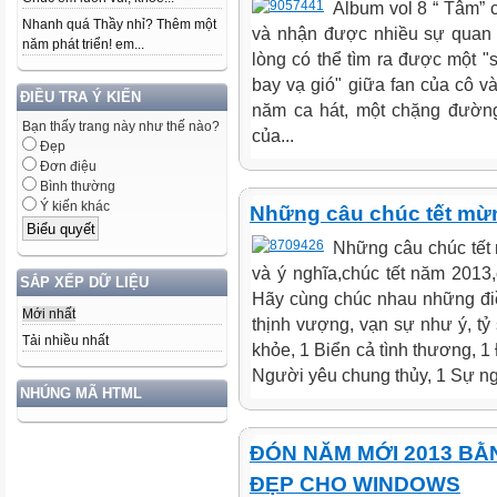
Album vol 8 “ Tâm” 
Nhanh quá Thầy nhỉ? Thêm một
và nhận được nhiều sự quan 
năm phát triển! em...
lòng có thể tìm ra được một "
bay vạ gió" giữa fan của cô và
ĐIỀU TRA Ý KIẾN
năm ca hát, một chặng đườn
Bạn thấy trang này như thế nào?
của...
Đẹp
Đơn điệu
Bình thường
Ý kiến khác
Những câu chúc tết mừ
Những câu chúc tết
và ý nghĩa,chúc tết năm 2013
SẮP XẾP DỮ LIỆU
Hãy cùng chúc nhau những đi
Mới nhất
thịnh vượng, vạn sự như ý, tỷ
Tải nhiều nhất
khỏe, 1 Biển cả tình thương, 1
Người yêu chung thủy, 1 Sự ngh
NHÚNG MÃ HTML
ĐÓN NĂM MỚI 2013 BẰ
ĐẸP CHO WINDOWS