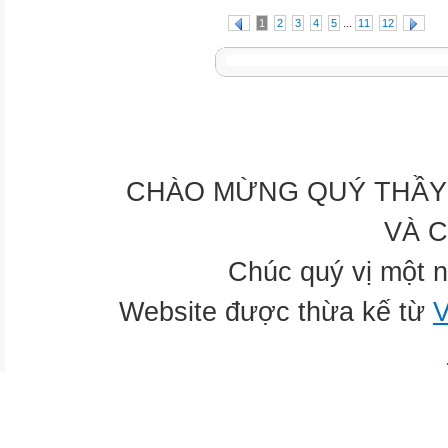
...
1
2
3
4
5
11
12
CHÀO MỪNG QUÝ THẦY 
VÀ 
Chúc quý vị một n
Website được thừa kế từ
V