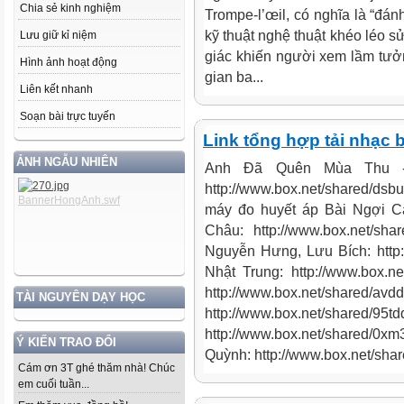
Chia sẻ kinh nghiệm
Trompe-l’œil, có nghĩa là “đán
kỹ thuật nghệ thuật khéo léo s
Lưu giữ kỉ niệm
giác khiến người xem lầm tưởn
Hình ảnh hoạt động
gian ba...
Liên kết nhanh
Soạn bài trực tuyến
Link tổng hợp tải nhạc 
ẢNH NGẪU NHIÊN
Anh Đã Quên Mùa Thu -
http://www.box.net/shared/d
máy đo huyết áp Bài Ngợi 
Châu: http://www.box.net/s
Nguyễn Hưng, Lưu Bích: http:
Nhật Trung: http://www.box.
http://www.box.net/shared/a
TÀI NGUYÊN DẠY HỌC
http://www.box.net/shared/95
http://www.box.net/shared/0xm
Ý KIẾN TRAO ĐỔI
Quỳnh: http://www.box.net/share
Cám ơn 3T ghé thăm nhà! Chúc
em cuối tuần...