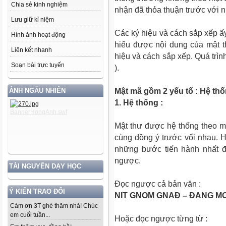
Chia sẻ kinh nghiệm
nhận đã thỏa thuận trước với n
Lưu giữ kỉ niệm
Các ký hiệu và cách sắp xếp ấy
Hình ảnh hoạt động
hiểu được nội dung của mật t
Liên kết nhanh
hiệu và cách sắp xếp. Quá trìn
Soạn bài trực tuyến
).
ẢNH NGẪU NHIÊN
Mật mã gồm 2 yếu tố : Hệ thố
1. Hệ thống :
Mật thư được hệ thống theo 
cùng đồng ý trước vối nhau. 
những bước tiến hành nhất đ
ngược.
TÀI NGUYÊN DẠY HỌC
Đọc ngược cả bản văn :
Ý KIẾN TRAO ĐỔI
NIT GNOM GNAĐ – ĐANG M
Cám ơn 3T ghé thăm nhà! Chúc
em cuối tuần...
Hoặc đọc ngược từng từ :