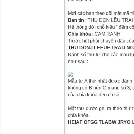
Mời các bạn theo dõi mật mã t
Bản tin
:
THU DỌN LỀU TRẠI
Hệ thống dời chỗ kiểu “ đếm cột
Chìa khóa
: CAM RANH
Trước hết phải chuyển dấu của 
THU DONJ LEEUF TRAIJ N
Đánh số thứ tự cho các mẫu tự
như sau :
Mẫu tự A thứ nhất được đánh s
không có B nên C mang số 3, cứ
của chìa khóa đều có số.
Mật thư được ghi ra theo thứ 
chìa khóa.
HEIAF OFGG TLABW JRYO 