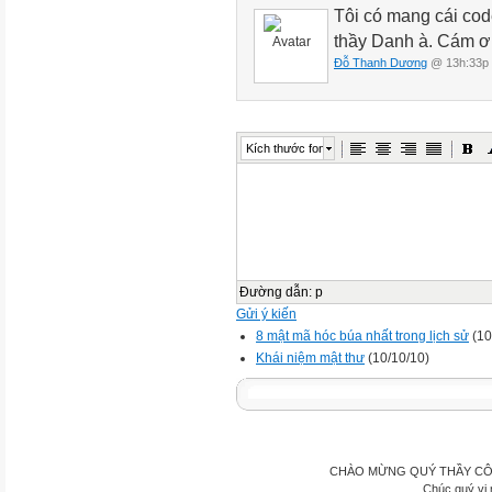
Tôi có mang cái cod
thầy Danh à. Cám ơ
Đỗ Thanh Dương
@ 13h:33p 
Kích thước font
Đường dẫn
:
p
Gửi ý kiến
8 mật mã hóc búa nhất trong lịch sử
(10
Khái niệm mật thư
(10/10/10)
CHÀO MỪNG QUÝ THẦY CÔ
Chúc quý vị 