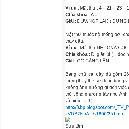
Ví dụ
: Mật thư : 4 – 21 – 23 – 
Chìa khóa
: A = 1
Giải
:
DUWNGF LAIJ ( DỪNG L
Mật thư thuộc hệ thống dời ch
thay dấu.
Ví dụ
: Mật thư NÊL GNẮ GỐC
Chìa khóa
: Đi giật lùi ( = đọc
Giải
:
CỐ GẮNG LÊN
Bảng chữ cái đầy đủ gồm 26
thống thay thế sử dụng bảng vu
không ảnh hưởng gì đến việc s
thứ tiếng phương tây như An
và hiểu I = J )
http://3.bp.blogspot.com/_
kVDB2NaAU/s1600/25.bmp
Sưu tầm