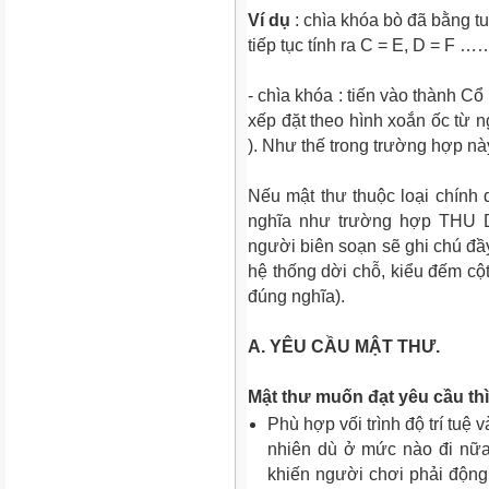
Ví dụ
: chìa khóa bò đã bằng tu
tiếp tục tính ra C = E, D = F ……
- chìa khóa : tiến vào thành C
xếp đặt theo hình xoắn ốc từ 
). Như thế trong trường hợp nà
Nếu mật thư thuộc loại chính 
nghĩa như trường hợp THU 
người biên soạn sẽ ghi chú đầy
hệ thống dời chỗ, kiểu đếm c
đúng nghĩa).
A. YÊU CẦU MẬT THƯ.
Mật thư muốn đạt yêu cầu thì
Phù hợp vối trình độ trí tuệ 
nhiên dù ở mức nào đi nữa,
khiến người chơi phải động 