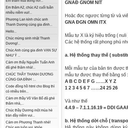
Em thăm vua đồng hồ!...
GNAĐ GNOM NIT
Em thăm A2, chúc A2 cuối tuần
nhiều niềm vui!...
Hoặc đọc ngược từng từ và viế
Phương Lan kính chúc anh
GNA ĐGN OMN ITX
Thanh Dương cùng gia đình...
Hello...
Mẫu tự X là ký hiệu trống ( nul
Chúc mừng sinh nhật Thanh
Các hệ thống rất phong phú nh
Dương!...
Chúc Anh cùng gia đình VẠN SỰ
a. Hệ thống thay thế ( substitu
NHƯ Ý ...
Cám ơn thấy Nguyễn Tuấn Anh
đã ghé thăm nhà!...
Mỗi mẫu tự của bản tin được t
CHÚC THẦY THANH DƯƠNG
mẫu tự được thay thế bằng số 
CÙNG GIA ĐÌNH :...
A B C D E F G ……X Y Z
Code đồng hồ html cho Blog thì
1 2 3 4 5 6 7 ……24 25 26
có nhiều trên...
Cám ơn thầy Võ Văn Bổ đã ghé
Và như thế
thăm nhà,...
4.4.9 – 7.1.1.16.19 = DDI GAA
Chúc thầy Dương một mùa hè
tràn đầy niềm vui...
b. Hệ thống dời chỗ ( transpo
Cám ơn Phương Thanh nhé!
Hệ thống này không dùng ký 
Chúc em luôn vui, khỏe...