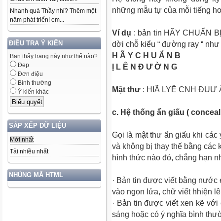
những mẫu tự của mỗi tiếng hoặc
Nhanh quá Thầy nhỉ? Thêm một
năm phát triển! em...
Ví dụ
: bản tin
HÃY CHUẨN B
ĐIỀU TRA Ý KIẾN
dời chỗ kiểu “ đường ray “ như 
H Ã Y C H U Ẩ N B
Bạn thấy trang này như thế nào?
Đẹp
Ị L Ê N Đ Ư Ờ N G
Đơn điệu
Bình thường
Mật thư
: HỊÃ LYÊ CNH ĐUƯ
Ý kiến khác
c. Hệ thống ẩn giấu ( conceal
SẮP XẾP DỮ LIỆU
Gọi là mật thư ẩn giấu khi các 
Mới nhất
và không bị thay thế bằng các 
Tải nhiều nhất
hình thức nào đó, chẳng hạn n
NHÚNG MÃ HTML
· Bản tin được viết bằng nước 
vào ngọn lửa, chữ viết hhiện l
· Bản tin được viết xen kẽ với
sáng hoặc có ý nghĩa bình thư