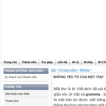
Trang chủ
Thành viên
Trợ giúp
Liên hệ
W cô
W thầy
W CT
Gốc
>
Kỹ năng sống
>
Mật thư
>
THANH DƯƠNG XIN CHÀO
NHỮNG YẾU TỐ CỦA MẬT THƯ
21 khách và 0 thành viên
THÔNG TIN
Mật thư là từ Việt dịch rất sát 
Giới thiệu bản thân
giấu kín, bí mật và
gramma
: b
là một bản tin được viết bằng
Thành tích
thông thường nhưng theo một 