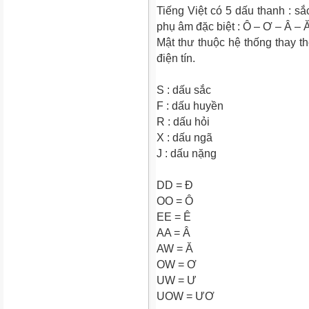
Tiếng Việt có 5 dấu thanh : sắ
phụ âm đặc biệt : Ô – Ơ – Â – 
Mật thư thuộc hệ thống thay t
điện tín.
S : dấu sắc
F : dấu huyền
R : dấu hỏi
X : dấu ngã
J : dấu nặng
DD = Đ
OO = Ô
EE = Ê
AA = Â
AW = Ă
OW = Ơ
UW = Ư
UOW = ƯƠ