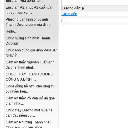
Em thăm vua đồng hồ!...
Em thăm A2, chúc A2 cuối tuần
Đường dẫn
:
p
nhiều niềm vui!...
Gửi ý kiến
Phương Lan kính chúc anh
Thanh Dương cùng gia đình...
Hello...
Chúc mừng sinh nhật Thanh
Dương!...
Chúc Anh cùng gia đình VẠN SỰ
NHƯ Ý ...
Cám ơn thấy Nguyễn Tuấn Anh
đã ghé thăm nhà!...
CHÚC THẦY THANH DƯƠNG
CÙNG GIA ĐÌNH :...
Code đồng hồ html cho Blog thì
có nhiều trên...
Cám ơn thầy Võ Văn Bổ đã ghé
thăm nhà,...
Chúc thầy Dương một mùa hè
tràn đầy niềm vui...
Cám ơn Phương Thanh nhé!
Chúc em luôn vui, khỏe...