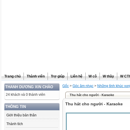
Trang chủ
Thành viên
Trợ giúp
Liên hệ
W cô
W thầy
W CT
Gốc
>
Góc âm nhạc
>
Những tình khúc vượt
THANH DƯƠNG XIN CHÀO
24 khách và 0 thành viên
Thu hát cho người - Karaoke
Thu hát cho người - Karaoke
THÔNG TIN
Giới thiệu bản thân
Thành tích