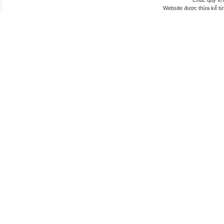
Chúc quý vị 
Website được thừa kế t