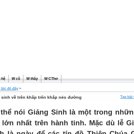
ơng
n hệ
W cô
W thầy
W CThơ
n tức đó đây
>
 sinh về trên khắp trên khắp nẻo đường
Tạo bài 
thể nói Giáng Sinh là một trong nhữn
 lớn nhất trên hành tinh. Mặc dù lễ G
h là ngày để các tín đồ Thiên Chúa 