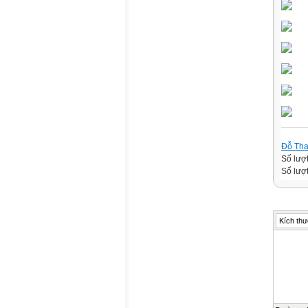
Đỗ Th
Số lượ
Số lượt
Kích thư