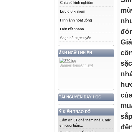
Chia sẻ kinh nghiệm
mừn
Lưu giữ kỉ niệm
như
Hình ảnh hoạt động
Liên kết nhanh
đó
Soạn bài trực tuyến
Giá
côn
ẢNH NGẪU NHIÊN
sặ
nh
hưở
của
TÀI NGUYÊN DẠY HỌC
mu
Ý KIẾN TRAO ĐỔI
sắp
Cám ơn 3T ghé thăm nhà! Chúc
đến
em cuối tuần...