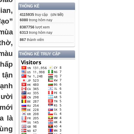
THỐNG KÊ
ian,
4115935
truy cập (
chi tiết
)
đạo”
6080
trong hôm nay
8387756
lượt xem
 mùa
6313
trong hôm nay
867
thành viên
thờ,
 màu
THỐNG KÊ TRUY CẬP
nhấp
tận
lạnh
gười
 mới
a là
cùng