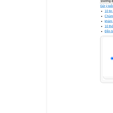
Đường 
Gửi ý kiế
10 tin
Chùm 
khám 
10 tho
Đền b