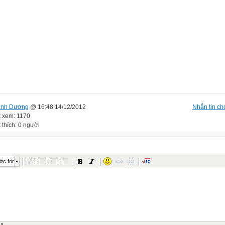
anh Dương
@ 16:48 14/12/2012
Nhắn tin cho
t xem: 1170
 thích: 0 người
ớc font