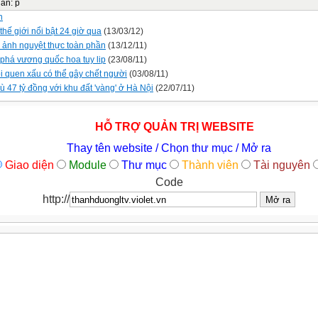
dẫn
:
p
n
 thế giới nổi bật 24 giờ qua
(13/03/12)
ảnh nguyệt thực toàn phần
(13/12/11)
phá vương quốc hoa tuy lip
(23/08/11)
́i quen xấu có thể gây chết người
(03/08/11)
ù 47 tỷ đồng với khu đất 'vàng' ở Hà Nội
(22/07/11)
HỖ TRỢ QUẢN TRỊ WEBSITE
Thay tên website / Chọn thư mục / Mở ra
Giao diện
Module
Thư mục
Thành viên
Tài nguyên
Code
http://