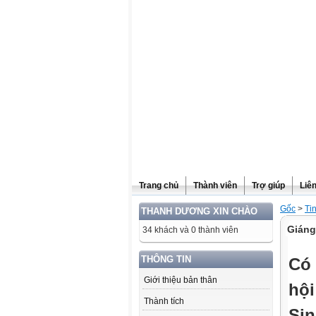
Website được thừa kế từ
Violet.vn
, người quản trị:
Đỗ Thanh Dư
Trang chủ
Thành viên
Trợ giúp
Liê
Gốc
>
Ti
THANH DƯƠNG XIN CHÀO
Giáng
34 khách và 0 thành viên
THÔNG TIN
Có 
Giới thiệu bản thân
hội
Thành tích
Sin