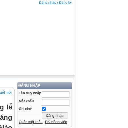
Đăng nhập / Đăng ký
ĐĂNG NHẬP
viết mới
Tên truy nhập
Mật khẩu
g lễ
Ghi nhớ
iáng
Quên mật khẩu
ĐK thành viên
Giáo