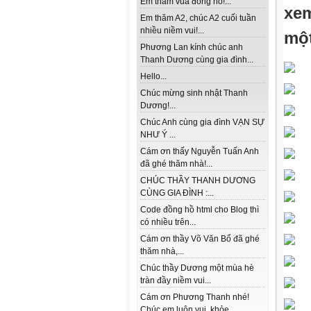
Em thăm vua đồng hồ!...
xem
Em thăm A2, chúc A2 cuối tuần
nhiều niềm vui!...
một
Phương Lan kính chúc anh
Thanh Dương cùng gia đình...
Hello...
Chúc mừng sinh nhật Thanh
Dương!...
Chúc Anh cùng gia đình VẠN SỰ
NHƯ Ý ...
Cám ơn thấy Nguyễn Tuấn Anh
đã ghé thăm nhà!...
CHÚC THẦY THANH DƯƠNG
CÙNG GIA ĐÌNH :...
Code đồng hồ html cho Blog thì
có nhiều trên...
Cám ơn thầy Võ Văn Bổ đã ghé
thăm nhà,...
Chúc thầy Dương một mùa hè
tràn đầy niềm vui...
Cám ơn Phương Thanh nhé!
Chúc em luôn vui, khỏe...