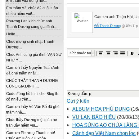
Em thăm vua đồng hồ!...
Em thăm A2, chúc A2 cuối tuần
nhiều niềm vui!...
Cám ơn anh Thiện Hải, ch
Phương Lan kính chúc anh
Đỗ Thanh Dương
@ 09h:11p 
Thanh Dương cùng gia đình...
Hello...
Chúc mừng sinh nhật Thanh
Dương!...
Kích thước font
Chúc Anh cùng gia đình VẠN SỰ
NHƯ Ý ...
Cám ơn thấy Nguyễn Tuấn Anh
đã ghé thăm nhà!...
CHÚC THẦY THANH DƯƠNG
CÙNG GIA ĐÌNH :...
Đường dẫn
:
p
Code đồng hồ html cho Blog thì
có nhiều trên...
Gửi ý kiến
Cám ơn thầy Võ Văn Bổ đã ghé
ALBUM HOA PHÙ DUNG
(16/
thăm nhà,...
VU LAN BÁO HIẾU
(20/08/13
Chúc thầy Dương một mùa hè
HOA SÚNG AO CHÙA LÀNG 
tràn đầy niềm vui...
Cảnh đẹp Việt Nam chọn lọc
(
Cám ơn Phương Thanh nhé!
Chúc em luôn vui, khỏe...