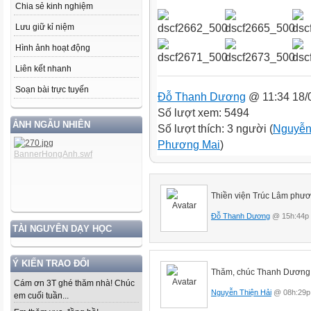
Chia sẻ kinh nghiệm
Lưu giữ kỉ niệm
Hình ảnh hoạt động
Liên kết nhanh
Soạn bài trực tuyến
Đỗ Thanh Dương
@ 11:34 18/
Số lượt xem: 5494
ẢNH NGẪU NHIÊN
Số lượt thích: 3 người (
Nguyễn
Phương Mai
)
Thiền viện Trúc Lâm phư
Đỗ Thanh Dương
@ 15h:44p 
TÀI NGUYÊN DẠY HỌC
Ý KIẾN TRAO ĐỔI
Thăm, chúc Thanh Dương v
Cám ơn 3T ghé thăm nhà! Chúc
Nguyễn Thiện Hải
@ 08h:29p 
em cuối tuần...