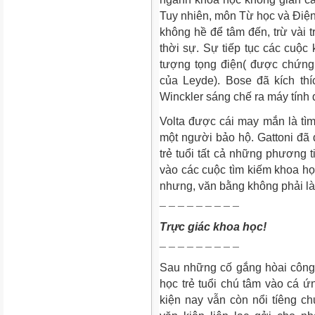
Tuy nhiên, môn
Từ học
và
Điện
không hề để tâm đến, trừ vài 
thời sự. Sự tiếp tục các cuộc
tượng tọng điện( được chứng
của Leyde). Bose đã kích th
Winckler sáng chế ra máy tính 
Volta được cái may mắn là tìm
một người bảo hộ. Gattoni đã
trẻ tuổi tất cả những phương t
vào các cuộc tìm kiếm khoa h
nhưng, văn bằng không phải l
¯ ¯ ¯ ¯ ¯ ¯ ¯ ¯ ¯
Trực giác khoa học!
¯ ¯ ¯ ¯ ¯ ¯ ¯ ¯ ¯
Sau những cố gắng hòai công 
học trẻ tuổi chú tâm vào cá ứ
kiện nay vẫn còn nổi tíêng c