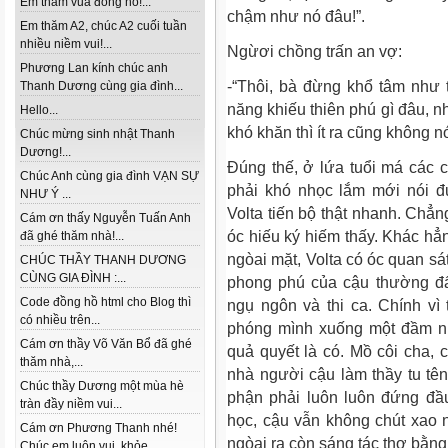
Em thăm vua đồng hồ!...
chậm như nó đâu!”.
Em thăm A2, chúc A2 cuối tuần
nhiều niềm vui!...
Ngừơi chồng trấn an vợ:
Phương Lan kính chúc anh
-“Thôi, bà đừng khổ tâm như
Thanh Dương cùng gia đình...
năng khiếu thiên phú gì đâu, nh
Hello...
khó khăn thì ít ra cũng không 
Chúc mừng sinh nhật Thanh
Dương!...
Đúng thế, ở lứa tuổi má các 
Chúc Anh cùng gia đình VẠN SỰ
phải khó nhọc lắm mới nói đ
NHƯ Ý ...
Volta tiến bộ thật nhanh. Chẳn
Cám ơn thấy Nguyễn Tuấn Anh
óc hiếu ký hiếm thấy. Khác hẳn
đã ghé thăm nhà!...
ngòai mặt, Volta có óc quan sá
CHÚC THẦY THANH DƯƠNG
CÙNG GIA ĐÌNH :...
phong phú của cậu thường đ
Code đồng hồ html cho Blog thì
ngụ ngôn và thi ca. Chính vì 
có nhiều trên...
phóng mình xuống một đầm n
Cám ơn thầy Võ Văn Bổ đã ghé
quả quyết là có. Mồ côi cha, 
thăm nhà,...
nhà người cậu làm thầy tu tên
Chúc thầy Dương một mùa hè
phận phải luôn luôn đứng đầ
tràn đầy niềm vui...
học, cậu vẫn không chút xao 
Cám ơn Phương Thanh nhé!
ngòai ra còn sáng tác thơ bằn
Chúc em luôn vui, khỏe...