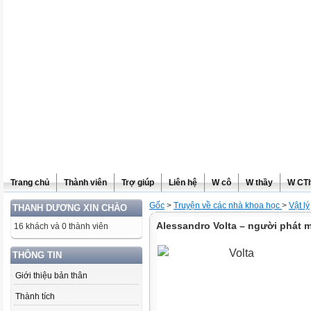
Trang chủ
Thành viên
Trợ giúp
Liên hệ
W cô
W thầy
W CT
Gốc
>
Truyện về các nhà khoa học
>
Vật lý
THANH DƯƠNG XIN CHÀO
Alessandro Volta – người phát mi
16 khách và 0 thành viên
THÔNG TIN
Giới thiệu bản thân
Thành tích