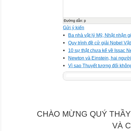
Đường dẫn
:
p
Gửi ý kiến
Ba nhà vật lý Mỹ, Nhật nhận g
Quy trình đề cử giải Nobel Vật
10 sự thật chưa kể về Issac 
Newton và Einstein, hai ngườ
Vì sao Thuyết tương đối khôn
CHÀO MỪNG QUÝ THẦY 
VÀ 