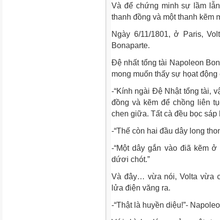
Và để chứng minh sự lầm lẫn 
thanh đồng và một thanh kẽm m
Ngày 6/11/1801, ở Paris, Vol
Bonaparte.
Đệ nhất tổng tài Napoleon Bo
mong muốn thấy sự họat động củ
-“Kính ngài Đệ Nhật tổng tài, v
đồng và kẽm để chồng liên tụ
chen giữa. Tất cà đều bọc sáp
-“Thế còn hai đầu dây long tho
-“Một dây gắn vào điã kẽm ở
dứơi chót.”
Và đây… vừa nói, Volta vừa c
lửa điện văng ra.
-“Thật là huyền diệu!”- Napoleo