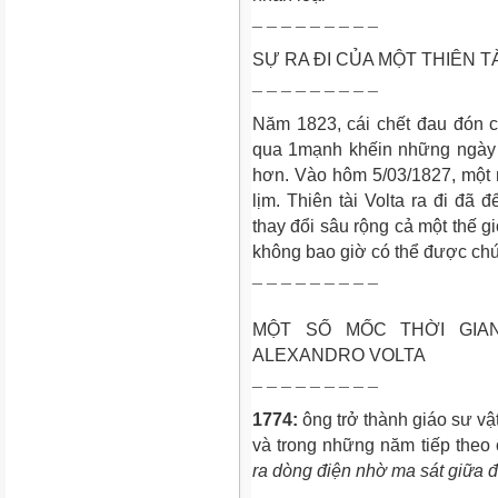
¯ ¯ ¯ ¯ ¯ ¯ ¯ ¯ ¯
SỰ RA ĐI CỦA MỘT THIÊN T
¯ ¯ ¯ ¯ ¯ ¯ ¯ ¯ ¯
Năm 1823, cái chết đau đón 
qua 1mạnh khếin những ngày c
hơn. Vào hôm 5/03/1827, một n
lịm. Thiên tài Volta ra đi đã 
thay đổi sâu rộng cả một thế 
không bao giờ có thể được chứ
¯ ¯ ¯ ¯ ¯ ¯ ¯ ¯ ¯
MỘT SỐ MỐC THỜI GIA
ALEXANDRO VOLTA
¯ ¯ ¯ ¯ ¯ ¯ ¯ ¯ ¯
1774:
ông trở thành giáo sư v
và trong những năm tiếp theo
ra dòng điện nhờ ma sát giữa đ