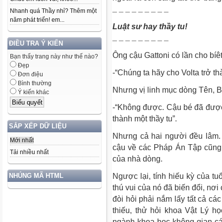
Nhanh quá Thầy nhỉ? Thêm một
¯ ¯ ¯ ¯ ¯ ¯ ¯ ¯ ¯
năm phát triển! em...
Luật sư hay thầy tu!
ĐIỀU TRA Ý KIẾN
¯ ¯ ¯ ¯ ¯ ¯ ¯ ¯ ¯
Ông cậu Gattoni có lần cho bíêt
Bạn thấy trang này như thế nào?
Đẹp
-“Chúng ta hãy cho Volta trở th
Đơn điệu
Bình thường
Nhưng vị linh mục dòng Tên, Bo
Ý kiến khác
-“Không được. Cậu bé đã được
thành một thầy tu”.
SẮP XẾP DỮ LIỆU
Nhưng cả hai người đều lâm.
Mới nhất
cậu về các Pháp Án Tập cũng
Tải nhiều nhất
của nhà dòng.
Ngược lại, tính hiếu kỳ của tu
NHÚNG MÃ HTML
thú vui của nó đã biến đổi, nơ
đòi hỏi phải nắm lấy tất cả các
thiếu, thử hỏi khoa Vật Lý 
ngành khoa học không gian các