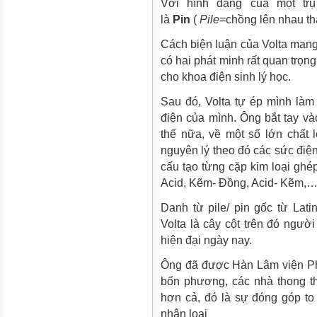
Với hình dáng của một trụ
là
Pin
(
Pile
=chồng lên nhau th
Cách biện luận của Volta mang
có hai phát minh rất quan trọng,
cho khoa điện sinh lý học.
Sau đó, Volta tự ép mình làm 
điện của mình. Ông bắt tay và
thế nữa, về một số lớn chất l
nguyên lý theo đó các sức đi
cấu tạo từng cặp kim loại ghé
Acid, Kẽm- Đồng, Acid- Kẽm,
Danh từ pile/ pin gốc từ Latin
Volta là cây cột trên đó ngườ
hiện đại ngày nay.
Ông đã được Hàn Lâm viện Ph
bốn phương, các nhà thong t
hơn cả, đó là sự đóng góp to 
nhân loại