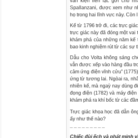
văn kiện liên lạc gởi cho n
Spallanzani, được xem như n
họ trong hai lĩnh vực này. Còn l
Kể từ 1796 trở đi, các trực giác
trực giác này đã đóng một vai
khám phá của những năm kế ti
bao kinh nghịệm rút từ các sự
Dẫu cho Volta không sáng chế
vẫn được xếp vào hàng đầu tro
cảm ứng điện vĩnh cửu” (1775
ứng từ tương lai. Ngòai ra, nh
nhiên kế, mà ngaỳ nay dùng đ
đọng điện (1782) và máy điện
khám phá ra khí bốc từ các đầ
Trực giác khọa học đã dẫn ôn
ấy như thế nào?
¯ ¯ ¯ ¯ ¯ ¯ ¯ ¯ ¯
Chiếc đùi ếch và phát minh vĩ