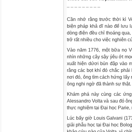
¯ ¯ ¯ ¯ ¯ ¯ ¯ ¯ ¯
Cần nhớ rằng trước thời kì Vo
biện pháp khả dĩ nào để lưu l
dòng điện đều chỉ thoáng qua, 
trở rất nhiều cho việc nghiên c
Vào năm 1776, một bữa nọ Vo
nhìn những cây sậy ýêu ớt mọc
xuất hiện dứơi bùn đập vào m
rằng các bọt khí đó chắc phải 
nơi đó, ông tìm cách hứng lấy 
ông nghi ngờ đã thành sự thật.
Khám phá này cùng các ứng 
Alessandro Volta và sau đó ôn
thực nghiệm tại Đại học Parie,
Lúc bấy giờ Louis Galvani (17
giải phẫu học tại Đại học Bol
khảo cứu nào của Volta, vì chí