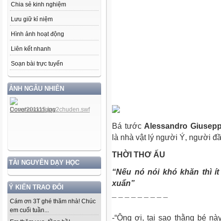
Chia sẻ kinh nghiệm
Lưu giữ kỉ niệm
Hình ảnh hoạt động
Liên kết nhanh
Soạn bài trực tuyến
ẢNH NGẪU NHIÊN
Bá tước
Alessandro Giusepp
là nhà vật lý người Ý, người đầu
THỜI THƠ ẤU
TÀI NGUYÊN DẠY HỌC
“Nếu nó nói khó khăn thì í
xuẩn”
Ý KIẾN TRAO ĐỔI
¯ ¯ ¯ ¯ ¯ ¯ ¯ ¯ ¯
Cám ơn 3T ghé thăm nhà! Chúc
em cuối tuần...
-“Ông ơi, tại sao thằng bé nà