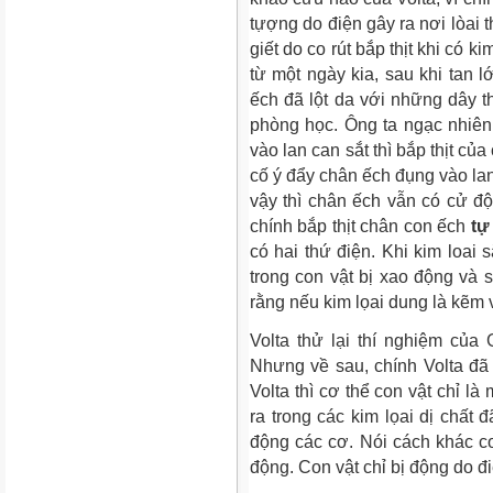
tựợng do điện gây ra nơi lòai 
giết do co rút bắp thịt khi có 
từ một ngày kia, sau khi tan 
ếch đã lột da với những dây th
phòng học. Ông ta ngạc nhiên
vào lan can sắt thì bắp thịt của
cố ý đẩy chân ếch đụng vào la
vậy thì chân ếch vẫn có cử độ
chính bắp thịt chân con ếch
tự
có hai thứ điện. Khi kim loai s
trong con vật bị xao động và 
rằng nếu kim lọai dung là kẽm 
Volta thử lại thí nghiệm của 
Nhưng về sau, chính Volta đã
Volta thì cơ thể con vật chỉ l
ra trong các kim lọai dị chất 
động các cơ. Nói cách khác co
động. Con vật chỉ bị động do đi