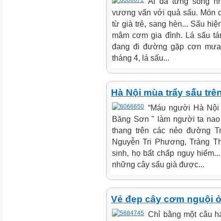
Ai đã từng sống n
vương vấn với quả sấu. Món q
từ già trẻ, sang hèn... Sấu hi
mâm cơm gia đình. Lá sấu tá
đang đi đường gặp cơn mưa 
tháng 4, lá sấu...
Hà Nội mùa trẩy sấu trê
“Máu người Hà Nội 
Băng Sơn " làm người ta nao 
thang trên các nẻo đường T
Nguyễn Tri Phương, Tràng Thi
sinh, họ bất chấp nguy hiểm..
những cây sấu già được...
Vẻ đẹp cây cơm nguội ở
Chỉ bằng một câu há