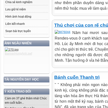
Chia sẻ kinh nghiệm
như thêm phần duyên dáng và
nếm thử hoặc mua về làm quà m
Lưu giữ kỉ niệm
Hình ảnh hoạt động
Liên kết nhanh
Thú chơi của con rể ch
Soạn bài trực tuyến
Năm hai mươi sau 
Rendes-vous ở cạnh khách sạn 
ẢNH NGẪU NHIÊN
Hồ. Lúc ấy Minh mới đi học ca
chí cho giới tri thức trẻ. Chuy
cho những người đã được đặt
Minh. Tận hưởng ở vỉa hè Bẵng
Bánh cuốn Thanh trì
TÀI NGUYÊN DẠY HỌC
" " Không phải món ngon nào
kinh kỳ, cũng không phải đặc s
Ý KIẾN TRAO ĐỔI
tàng văn hóa ẩm thực Hà thà
Cám ơn 3T ghé thăm nhà! Chúc
từ hơn một thế kỷ nay, bánh c
em cuối tuần...
Nội”, đã vào trang văn của T