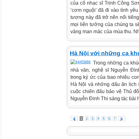
của cố nhạc sĩ Trịnh Công Sơn,
‘cơm nguội’ đã đi vào tình yêu
tượng này đã trở nên nổi tiến
mọi liên tưởng của chúng ta s
vàng man mác của mùa thu. Như
Hà Nội với những ca k
Trong những ca khúc
nhà văn, nghệ sĩ Nguyễn Đìn
trong ký ức của bao nhiêu co
Hà Nội và những dấu ấn lịch 
cuộc chiến đấu bảo vệ Thủ đô
Nguyễn Đinh Thi sáng tác bài h
1
2
3
4
5
6
7