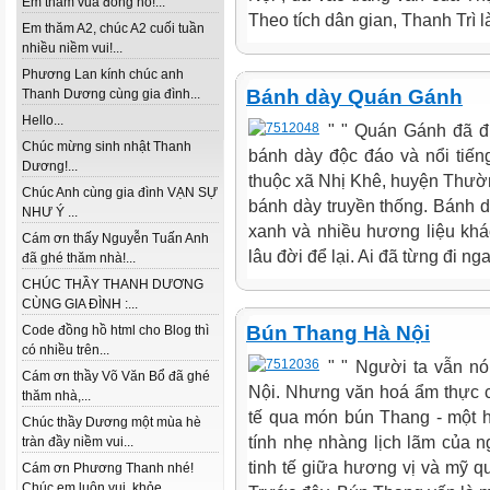
Em thăm vua đồng hồ!...
Theo tích dân gian, Thanh Trì l
Em thăm A2, chúc A2 cuối tuần
nhiều niềm vui!...
Phương Lan kính chúc anh
Bánh dày Quán Gánh
Thanh Dương cùng gia đình...
Hello...
" " Quán Gánh đã đ
Chúc mừng sinh nhật Thanh
bánh dày độc đáo và nổi tiế
Dương!...
thuộc xã Nhị Khê, huyện Thường
Chúc Anh cùng gia đình VẠN SỰ
bánh dày truyền thống. Bánh 
NHƯ Ý ...
xanh và nhiều hương liệu kh
Cám ơn thấy Nguyễn Tuấn Anh
lâu đời để lại. Ai đã từng đi ng
đã ghé thăm nhà!...
CHÚC THẦY THANH DƯƠNG
CÙNG GIA ĐÌNH :...
Bún Thang Hà Nội
Code đồng hồ html cho Blog thì
có nhiều trên...
" " Người ta vẫn n
Cám ơn thầy Võ Văn Bổ đã ghé
Nội. Nhưng văn hoá ẩm thực c
thăm nhà,...
tế qua món bún Thang - một 
Chúc thầy Dương một mùa hè
tính nhẹ nhàng lịch lãm của 
tràn đầy niềm vui...
tinh tế giữa hương vị và mỹ q
Cám ơn Phương Thanh nhé!
Chúc em luôn vui, khỏe...