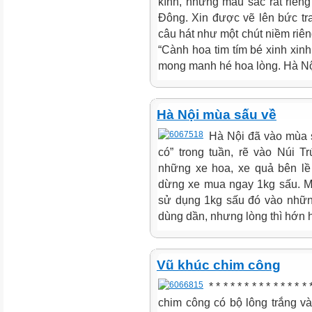
kính, những màu sắc rất riên
Đông. Xin được vẽ lên bức tr
câu hát như một chút niềm riê
“Cành hoa tim tím bé xinh xi
mong manh hé hoa lòng. Hà Nộ
Hà Nội mùa sấu về
Hà Nội đã vào mùa s
có” trong tuần, rẽ vào Núi 
những xe hoa, xe quả bên lề
dừng xe mua ngay 1kg sấu. Mặ
sử dụng 1kg sấu đó vào những
dùng dần, nhưng lòng thì hớn 
Vũ khúc chim công
* * * * * * * * * * * * 
chim công có bộ lông trắng v