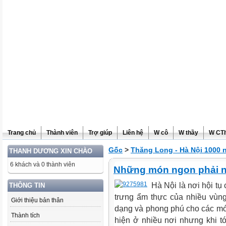
Trang chủ
Thành viên
Trợ giúp
Liên hệ
W cô
W thầy
W CT
Gốc
>
Thăng Long - Hà Nội 1000 
THANH DƯƠNG XIN CHÀO
6 khách và 0 thành viên
Những món ngon phải nế
Hà Nội là nơi hội t
THÔNG TIN
trưng ẩm thực của nhiều vùn
Giới thiệu bản thân
dạng và phong phú cho các mó
Thành tích
hiện ở nhiều nơi nhưng khi tớ