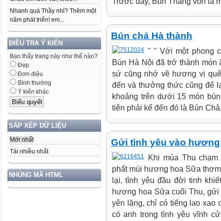
Trước đây, Bún Thang vốn là m
Nhanh quá Thầy nhỉ? Thêm một
năm phát triển! em...
Bún chả Hà thành
ĐIỀU TRA Ý KIẾN
" " Với một phong 
Bạn thấy trang này như thế nào?
Bún Hà Nội đã trở thành món ă
Đẹp
sứ cũng nhớ về hương vị quê
Đơn điệu
Bình thường
đến và thưởng thức cũng để l
Ý kiến khác
khoảng trên dưới 15 món bún
tiên phải kể đến đó là Bún Chả.
SẮP XẾP DỮ LIỆU
Mới nhất
Gửi tình yêu vào hương
Tải nhiều nhất
Khi mùa Thu chạm
phất mùi hương hoa Sữa thơm 
NHÚNG MÃ HTML
lại, tình yêu đầu đời tinh kh
hương hoa Sữa cuối Thu, gửi
yên lặng, chỉ có tiếng lao xao 
có anh trong tình yêu vĩnh c