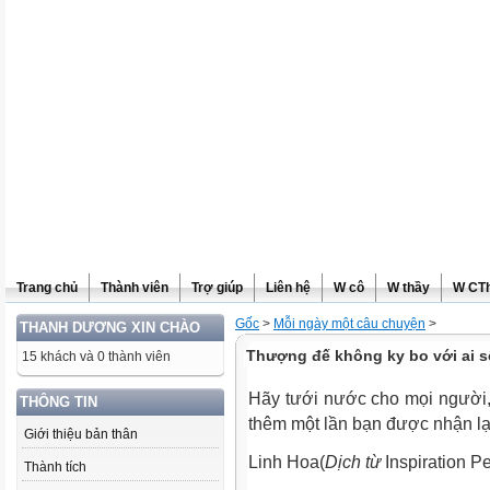
Trang chủ
Thành viên
Trợ giúp
Liên hệ
W cô
W thầy
W CT
Gốc
>
Mỗi ngày một câu chuyện
>
THANH DƯƠNG XIN CHÀO
Thượng đế không ky bo với ai s
15 khách và 0 thành viên
Hãy tưới nước cho mọi người, 
THÔNG TIN
thêm một lần bạn được nhận lạ
Giới thiệu bản thân
Linh Hoa(
Dịch từ
Inspiration P
Thành tích