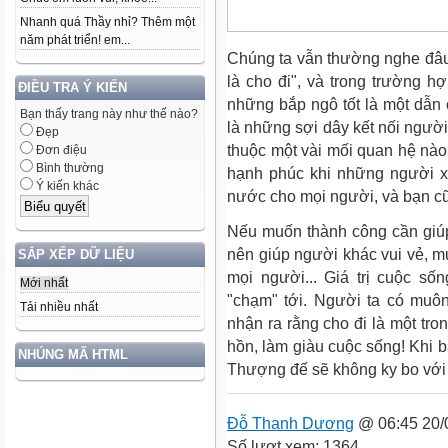
Nhanh quá Thầy nhỉ? Thêm một
năm phát triển! em...
Chúng ta vẫn thường nghe đâ
là cho đi", và trong trường 
ĐIỀU TRA Ý KIẾN
những bắp ngô tốt là một dẫn 
Bạn thấy trang này như thế nào?
là những sợi dây kết nối người
Đẹp
thuộc một vài mối quan hệ nào 
Đơn điệu
Bình thường
hạnh phúc khi những người x
Ý kiến khác
nước cho mọi người, và bạn cũ
Nếu muốn thành công cần giú
nên giúp người khác vui vẻ, mu
SẮP XẾP DỮ LIỆU
mọi người... Giá trị cuộc s
Mới nhất
"chạm" tới. Người ta có muô
Tải nhiều nhất
nhận ra rằng cho đi là một tr
hồn, làm giàu cuộc sống! Khi b
NHÚNG MÃ HTML
Thượng đế sẽ không ky bo với 
Đỗ Thanh Dương
@ 06:45 20/
Số lượt xem: 1364