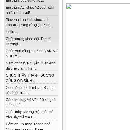
Em thăm vua đồng hồ!...
Em thăm A2, chúc A2 cuối tuần
nhiều niềm vui!...
Phương Lan kính chúc anh
Thanh Dương cùng gia đình...
Hello...
Chúc mừng sinh nhật Thanh
Dương!...
Chúc Anh cùng gia đình VẠN SỰ
NHƯ Ý ...
Cám ơn thấy Nguyễn Tuấn Anh
đã ghé thăm nhà!...
CHÚC THẦY THANH DƯƠNG
CÙNG GIA ĐÌNH :...
Code đồng hồ html cho Blog thì
có nhiều trên...
Cám ơn thầy Võ Văn Bổ đã ghé
thăm nhà,...
Chúc thầy Dương một mùa hè
tràn đầy niềm vui...
Cám ơn Phương Thanh nhé!
Chúc em luôn vui, khỏe...