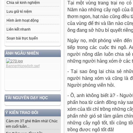
Tại một vùng trang trại nọ có
Chia sẻ kinh nghiệm
Năm nào những cây ngô của ô
Lưu giữ kỉ niệm
thơm ngon, hạt nào cũng đều t
Hình ảnh hoạt động
của vùng để thi và lần nào cũn
Liên kết nhanh
ông đang sở hữu bí quyết riên
Soạn bài trực tuyến
Ngày nọ, một phóng viên đến
tiếp trong các cuộc thi ngô. A
ẢNH NGẪU NHIÊN
người nông dân luôn chia sẻ 
những người hàng xóm ở các tr
- Tại sao ông lại chia sẻ nh
người hàng xóm và cũng là đố
Người phóng viên hỏi.
- Ồ, anh không biết à? - Ngườ
TÀI NGUYÊN DẠY HỌC
phấn hoa từ cánh đồng này s
xóm của tôi chỉ trồng những cây
Ý KIẾN TRAO ĐỔI
phấn nhờ gió sẽ làm giảm chính
Cám ơn 3T ghé thăm nhà! Chúc
những cây ngô tốt, tôi cũng 
em cuối tuần...
trồng được ngô tốt đã!