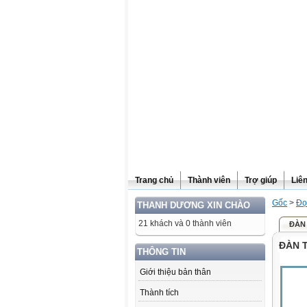
Website được thừa kế từ
Violet.vn
, người quản trị:
Đỗ Thanh Dư
Trang chủ
Thành viên
Trợ giúp
Liê
Gốc
>
Đọ
THANH DƯƠNG XIN CHÀO
21 khách và 0 thành viên
ĐÀN 
ĐÀN T
THÔNG TIN
Giới thiệu bản thân
Thành tích