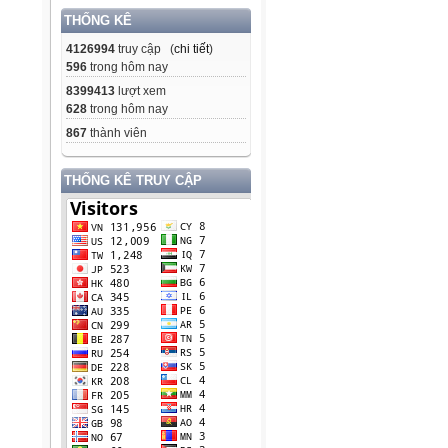
THỐNG KÊ
4126994
truy cập (
chi tiết
)
596
trong hôm nay
8399413
lượt xem
628
trong hôm nay
867
thành viên
THỐNG KÊ TRUY CẬP