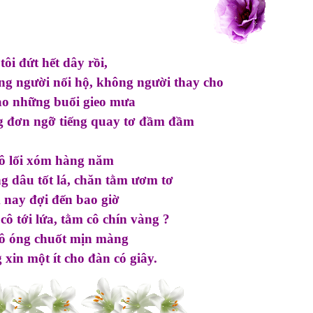
tôi đứt hết dây rồi,
g người nối hộ, không người thay cho
ào những buổi gieo mưa
 đơn ngỡ tiếng quay tơ đầm đầm
ô lối xóm hàng năm
g dâu tốt lá, chăn tằm ươm tơ
nay đợi đến bao giờ
cô tới lứa, tằm cô chín vàng ?
ô óng chuốt mịn màng
 xin một ít cho đàn có giây.