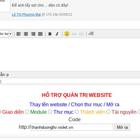
Để anh lấy sợi cho ... đàn có dây!
Lê Thị Phương Mai
@ 17h:19p 02/06/12
ớc font
dẫn
:
p
n
HỖ TRỢ QUẢN TRỊ WEBSITE
Thay tên website / Chọn thư mục / Mở ra
Giao diện
Module
Thư mục
Thành viên
Tài nguyên
Code
http://