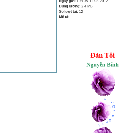
Ngày gửi:
19h:05' 11-03-2012
Dung lượng:
2.4 MB
Số lượt tải:
12
Mô tả:
Đàn Tôi
Nguyễn Bính