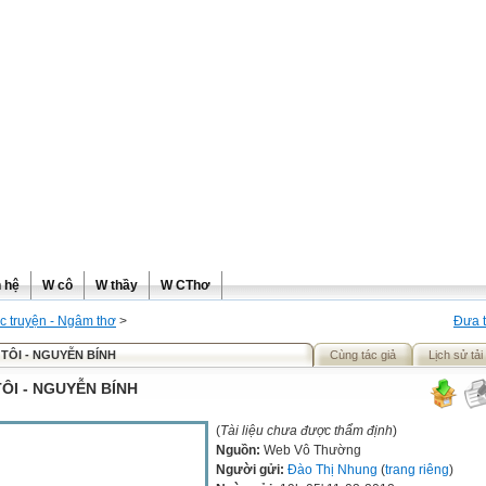
ơng
n hệ
W cô
W thầy
W CThơ
c truyện - Ngâm thơ
>
Đưa t
TÔI - NGUYỄN BÍNH
Cùng tác giả
Lịch sử tải
ÔI - NGUYỄN BÍNH
(
Tài liệu chưa được thẩm định
)
Nguồn:
Web Vô Thường
Người gửi:
Đào Thị Nhung
(
trang riêng
)