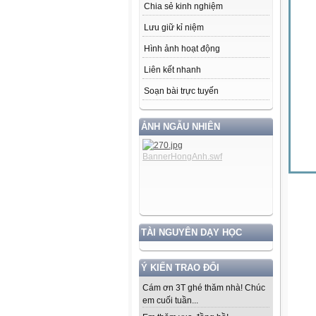
Chia sẻ kinh nghiệm
Lưu giữ kỉ niệm
Hình ảnh hoạt động
Liên kết nhanh
Soạn bài trực tuyến
ẢNH NGẪU NHIÊN
TÀI NGUYÊN DẠY HỌC
Ý KIẾN TRAO ĐỔI
Cám ơn 3T ghé thăm nhà! Chúc
em cuối tuần...