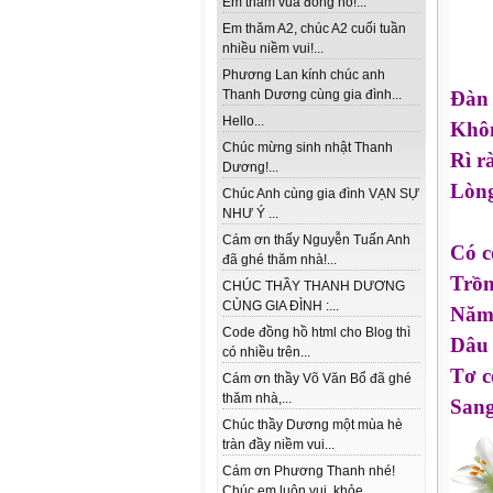
Em thăm vua đồng hồ!...
Em thăm A2, chúc A2 cuối tuần
nhiều niềm vui!...
Phương Lan kính chúc anh
Thanh Dương cùng gia đình...
Đàn 
Hello...
Khôn
Chúc mừng sinh nhật Thanh
Rì r
Dương!...
Lòng
Chúc Anh cùng gia đình VẠN SỰ
NHƯ Ý ...
Cám ơn thấy Nguyễn Tuấn Anh
Có c
đã ghé thăm nhà!...
Trồn
CHÚC THẦY THANH DƯƠNG
CÙNG GIA ĐÌNH :...
Năm 
Code đồng hồ html cho Blog thì
Dâu 
có nhiều trên...
Tơ c
Cám ơn thầy Võ Văn Bổ đã ghé
thăm nhà,...
Sang
Chúc thầy Dương một mùa hè
tràn đầy niềm vui...
Cám ơn Phương Thanh nhé!
Chúc em luôn vui, khỏe...