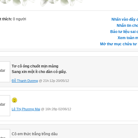
 thích:
0 người
Nhấn vào đây đ
Nhắn tin cho
Báo tư liệu sai 
Xem toàn m
Mở thư mục chứa tư l
Tơ cô óng chuốt mịn màng
Sang xin một ít cho đàn có giây.
Đỗ Thanh Dương
@ 21h:12p 20/05/12
Lê Thị Phương Mai
@ 16h:28p 02/06/12
Cô em thức trắng trồng dâu