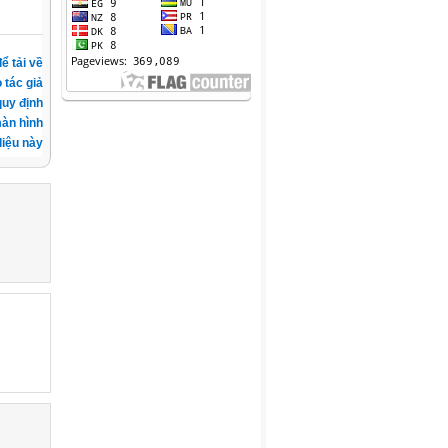
ể tải về
 tác giả
quy định
àn hình
iệu này