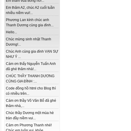
Em thăm vua đồng hồ!...
Em thăm A2, chúc A2 cuối tuần
nhiều niềm vui!...
Phương Lan kính chúc anh
Thanh Dương cùng gia đình...
Hello...
Chúc mừng sinh nhật Thanh
Dương!...
Chúc Anh cùng gia đình VẠN SỰ
NHƯ Ý ...
Cám ơn thấy Nguyễn Tuấn Anh
đã ghé thăm nhà!...
CHÚC THẦY THANH DƯƠNG
CÙNG GIA ĐÌNH :...
Code đồng hồ html cho Blog thì
có nhiều trên...
Cám ơn thầy Võ Văn Bổ đã ghé
thăm nhà,...
Chúc thầy Dương một mùa hè
tràn đầy niềm vui...
Cám ơn Phương Thanh nhé!
Chúc em luôn vui, khỏe...