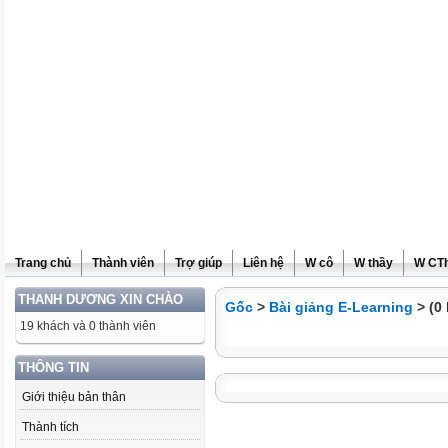
Trang chủ
Thành viên
Trợ giúp
Liên hệ
W cô
W thầy
W CT
THANH DƯƠNG XIN CHÀO
Gốc
>
Bài giảng E-Learning
> (0 
19 khách và 0 thành viên
THÔNG TIN
Giới thiệu bản thân
Thành tích