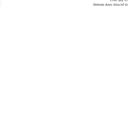
Chúc quý vị 
Website được thừa kế t